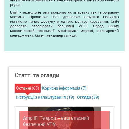
якої можна отримати як з Web-інтерфейсу, так і з командного
рядка.
UniFi
- технологія, яка включає як апаратну так і програмну
частини. Прошивка UniFi дозволяє керувати великою
кількістю точок доступу з одного центру керування. UniFi
дозволяє створювати безшовні Wi-Fi. Серед інших
можливостей технології: моніторинг мережі, розширений
менеджмент, білінг, хендовер та інші.
Статті та огляди
Останні (
65
)
Корисна інформація (
7
)
Інструкції з налаштування (
19
)
Огляди (
39
)
AmpliFi Teleport – ваш власний
Ви
безпечний VPN
Ho