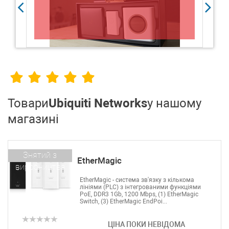
ме
від
Товари
Ubiquiti Networks
у нашому
магазині
Знятий з
EtherMagic
виробництва
EtherMagic - система зв'язку з кількома
лініями (PLC) з інтегрованими функціями
PoE, DDR3 1Gb, 1200 Mbps, (1) EtherMagic
Switch, (3) EtherMagic EndPoi...
ЦІНА ПОКИ НЕВІДОМА