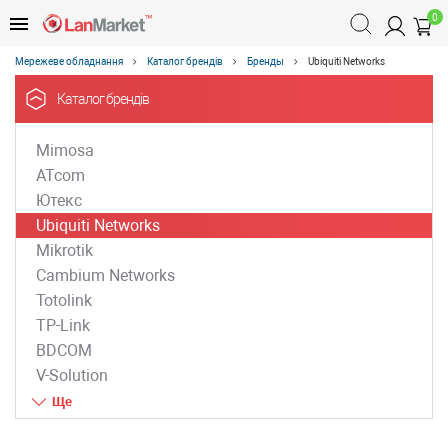
0
Мережеве обладнання
Каталог брендів
Бренды
Ubiquiti Networks
Каталог брендів
Mimosa
ATcom
Ютекс
Ubiquiti Networks
Mikrotik
Cambium Networks
Totolink
TP-Link
BDCOM
V-Solution
ZTE
D-Link