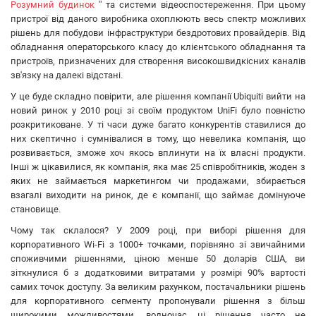
ATIS
Розумний будинок
” та системи відеоспостереження. При цьому
пристрої від даного виробника охоплюють весь спектр можливих
CSV
рішень для побудови інфраструктури бездротових провайдерів. Від
Ripley
обладнання операторського класу до клієнтського обладнання та
Ritar
пристроїв, призначених для створення високошвидкісних каналів
Fujikura
зв'язку на далекі відстані.
IMOU
У це буде складно повірити, але рішення компанії Ubiquiti вийти на
DVP
новий ринок у 2010 році зі своїм продуктом UniFi було повністю
розкритиковане. У ті часи дуже багато конкурентів ставилися до
Jilong
них скептично і сумнівалися в тому, що невелика компанія, що
Reolink
розвивається, зможе хоч якось вплинути на їх власні продукти.
Одескабель
Інші ж цікавилися, як компанія, яка має 25 співробітників, жоден з
ЗЗКМ
яких не займається маркетингом чи продажами, збирається
взагалі виходити на ринок, де є компанії, що займає домінуюче
Netis
становище.
Fibaro
Чому так склалося? У 2009 році, при виборі рішення для
Logic Power
корпоративного Wi-Fi з 1000+ точками, порівняно зі звичайними
Furukawa
споживчими рішеннями, ціною менше 50 доларів США, ви
Signal Fire
зіткнулися б з додатковими витратами у розмірі 90% вартості
Full Energy
самих точок доступу. За великим рахунком, постачальники рішень
для корпоративного сегменту пропонували рішення з більш
VIA Security
широкими можливостями, водночас ці рішення часто не