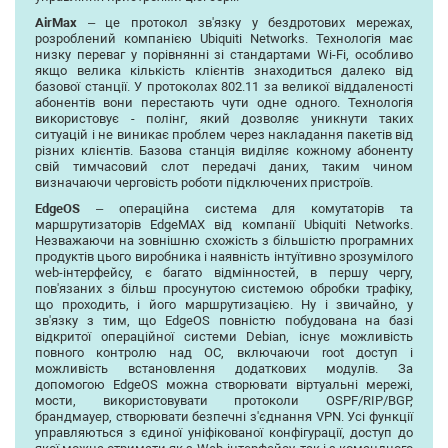
AirMax
– це протокол зв'язку у бездротових мережах,
розроблений компанією Ubiquiti Networks. Технологія має
низку переваг у порівнянні зі стандартами Wi-Fi, особливо
якщо велика кількість клієнтів знаходиться далеко від
базової станції. У протоколах 802.11 за великої віддаленості
абонентів вони перестають чути одне одного. Технологія
використовує - полінг, який дозволяє уникнути таких
ситуацій і не виникає проблем через накладання пакетів від
різних клієнтів. Базова станція виділяє кожному абоненту
свій тимчасовий слот передачі даних, таким чином
визначаючи черговість роботи підключених пристроїв.
EdgeOS
– операційна система для комутаторів та
маршрутизаторів EdgeMAX від компанії Ubiquiti Networks.
Незважаючи на зовнішню схожість з більшістю програмних
продуктів цього виробника і наявність інтуїтивно зрозумілого
web-інтерфейсу, є багато відмінностей, в першу чергу,
пов'язаних з більш просунутою системою обробки трафіку,
що проходить, і його маршрутизацією. Ну і звичайно, у
зв'язку з тим, що EdgeOS повністю побудована на базі
відкритої операційної системи Debian, існує можливість
повного контролю над ОС, включаючи root доступ і
можливість встановлення додаткових модулів. За
допомогою EdgeOS можна створювати віртуальні мережі,
мости, використовувати протоколи OSPF/RIP/BGP,
брандмауер, створювати безпечні з'єднання VPN. Усі функції
управляються з єдиної уніфікованої конфігурації, доступ до