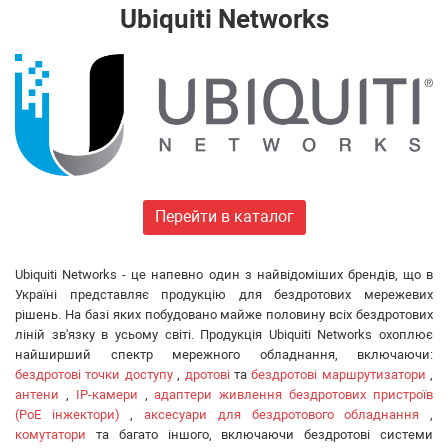
Huawei
Ubiquiti Networks
FiberField
Ajax
GEAR
C-Data
Prolum
Merlion
Dahua
ONV
Перейти в каталог
Hikvision
Edge-core
Ubiquiti Networks - це напевно один з найвідоміших брендів, що в
Ruijie
Україні представляє продукцію для бездротових мережевих
Aruba
рішень. На базі яких побудовано майже половину всіх бездротових
Jirous
ліній зв'язку в усьому світі. Продукція Ubiquiti Networks охоплює
Ok-net
найширший спектр мережного обладнання, включаючи:
бездротові точки доступу
,
дротові
та
бездротові маршрутизатори
,
Cisco
антени
,
IP-камери
,
адаптери живлення бездротових пристроїв
MULTITEST
(PoE інжектори)
,
аксесуари для бездротового обладнання
,
Tenda
комутатори
та багато іншого, включаючи бездротові системи