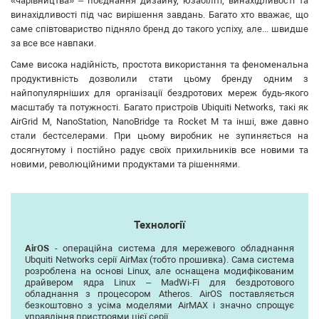
«чарівництва» – поєднання дизайну, юзабіліті, винахідливості та
винахідливості під час вирішення завдань. Багато хто вважає, що
саме співтовариство підняло бренд до такого успіху, але... швидше
за все все навпаки.
Саме висока надійність, простота використання та феноменальна
продуктивність дозволили стати цьому бренду одним з
найпопулярніших для організації бездротових мереж будь-якого
масштабу та потужності. Багато пристроїв Ubiquiti Networks, такі як
AirGrid M, NanoStation, NanoBridge та Rocket M та інші, вже давно
стали бестселерами. При цьому виробник не зупиняється на
досягнутому і постійно радує своїх прихильників все новими та
новими, революційними продуктами та рішеннями.
Технології
AirOS
- операційна система для мережевого обладнання
Ubquiti Networks серії AirMax (тобто прошивка). Сама система
розроблена на основі Linux, але оснащена модифікованим
драйвером ядра Linux – MadWi-Fi для бездротового
обладнання з процесором Atheros. AirOS поставляється
безкоштовно з усіма моделями AirMAX і значно спрощує
управління пристроями цієї серії.