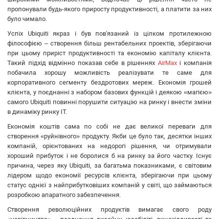
Grandstream
пропонували будь-якого приросту продуктивності, а платити за них
Utepo
було чимало.
Zyxel
Успіх Ubiquiti якраз і був пов'язаний із цілком протилежною
Yokogawa
філософією – створення більш рентабельних проектів, зберігаючи
Mercusys
при цьому приріст продуктивності та економію капіталу клієнта.
Такий підхід відмінно показав себе в рішеннях
AirMax
і компанія
Grandway
побачила хорошу можливість реалізувати те саме для
APC
корпоративного сегменту бездротових мереж. Економія грошей
OpenVox
клієнта, у поєднанні з набором базових функцій і деякою «магією»
Keenetic
самого Ubiquiti повинні порушити ситуацію на ринку і внести зміни
в динаміку ринку IT.
Економія коштів сама по собі не дає великої переваги для
створення «руйнівного» продукту. Якби це було так, десятки інших
компаній, орієнтованих на недорогі рішення, чи отримували
хороший прибуток і не боролися б на ринку за його частку. Існує
причина, через яку Ubiquiti, за багатьма показниками, є світовим
лідером щодо економії ресурсів клієнта, зберігаючи при цьому
статус однієї з найприбутковіших компаній у світі, що займаються
розробкою апаратного забезпечення.
Створення революційних продуктів вимагає свого роду