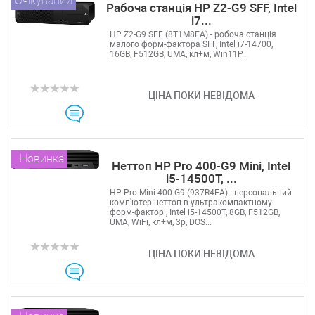
Очікуваний
Рабоча станція HP Z2-G9 SFF, Intel
i7...
HP Z2-G9 SFF (8T1M8EA) - робоча станція
малого форм-фактора SFF, Intel i7-14700,
16GB, F512GB, UMA, кл+м, Win11P...
ЦІНА ПОКИ НЕВІДОМА
Новинка
Неттоп HP Pro 400-G9 Mini, Intel
i5-14500T, ...
HP Pro Mini 400 G9 (937R4EA) - персональний
комп'ютер неттоп в ультракомпактному
форм-факторі, Intel i5-14500T, 8GB, F512GB,
UMA, WiFi, кл+м, 3р, DOS...
ЦІНА ПОКИ НЕВІДОМА