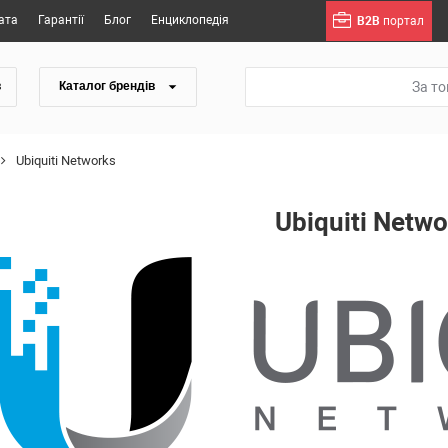
ата
Гарантії
Блог
Енциклопедія
B2B
портал
За т
в
Каталог брендів
Ubiquiti Networks
Ubiquiti Netwo