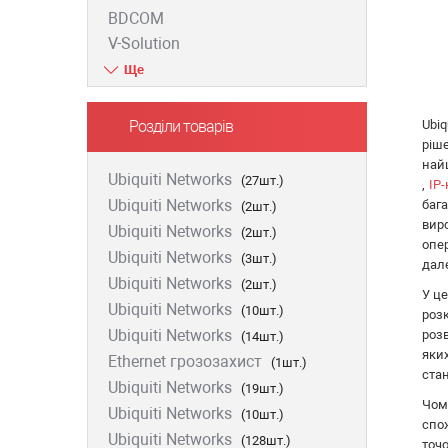
BDCOM
V-Solution
ZTE
D-Link
Huawei
Ubi
Розділи товарів
FiberField
ріше
най
Ajax
Ubiquiti Networks
(27шт.)
,
IP
GEAR
Ubiquiti Networks
баг
(2шт.)
C-Data
вир
Ubiquiti Networks
(2шт.)
Prolum
опе
Ubiquiti Networks
(3шт.)
дале
Merlion
Ubiquiti Networks
(2шт.)
Dahua
У це
Ubiquiti Networks
(10шт.)
роз
ONV
Ubiquiti Networks
розв
(14шт.)
Hikvision
яки
Ethernet грозозахист
(1шт.)
Edge-core
ста
Ubiquiti Networks
(19шт.)
Ruijie
Чом
Ubiquiti Networks
(10шт.)
Aruba
спо
Ubiquiti Networks
(128шт.)
Jirous
точ