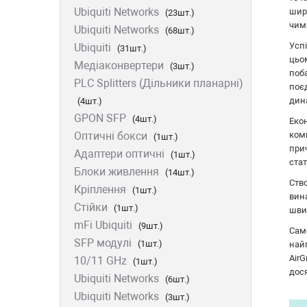
Ubiquiti Networks
шир
Ok-net
(23шт.)
чим
Ubiquiti Networks
Cisco
(68шт.)
Успі
Ubiquiti
MULTITEST
(31шт.)
цьо
Tenda
Медіаконвертери
(3шт.)
поб
ATIS
PLC Splitters (Дільники планарні)
поє
CSV
дина
(4шт.)
Ripley
GPON SFP
(4шт.)
Еко
Ritar
ком
Оптичні бокси
(1шт.)
прич
Fujikura
Адаптери оптичні
(1шт.)
стат
IMOU
Блоки живлення
(14шт.)
Ств
DVP
Кріплення
(1шт.)
вин
Jilong
Стійки
(1шт.)
шви
Reolink
mFi Ubiquiti
(9шт.)
Сам
Одескабель
SFP модулі
(1шт.)
найп
ЗЗКМ
Air
10/11 GHz
(1шт.)
Netis
дос
Ubiquiti Networks
(6шт.)
Fibaro
Ubiquiti Networks
(3шт.)
Logic Power