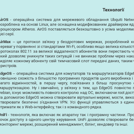
Технології
AirOS
- операційна система для мережевого обладнання Ubquiti Networ
розроблена на основі Linux, але оснащена модифікованим драйвером ядр
процесором Atheros. AirOS поставляється безкоштовно з усіма моделям
ієї серії.
AirMax
– це протокол зв'язку у бездротових мережах, розроблений ко
переваг у порівнянні зі стандартами Wi-Fi, особливо якщо велика кількість
протоколах 802.11 за великої віддаленості абонентів вони перестають чу
який дозволяє уникнути таких ситуацій і не виникає проблем через накла
виділяє кожному абоненту свій тимчасовий слот передачі даних, таким
пристроїв.
EdgeOS
– операційна система для комутаторів та маршрутизаторів EdgeM
зовнішню схожість з більшістю програмних продуктів цього виробника і н
багато відмінностей, в першу чергу, пов'язаних з більш просунутою 
маршрутизацією. Ну і звичайно, у зв'язку з тим, що EdgeOS повністю 
Debian, існує можливість повного контролю над ОС, включаючи root дос
За допомогою EdgeOS можна створювати віртуальні мережі, мости, вико
створювати безпечні з'єднання VPN. Усі функції управляються з єдиної
отримати як з Web-інтерфейсу, так і з командного рядка.
niFi
- технологія, яка включає як апаратну так і програмну частини. П
точок доступу з одного центру керування. UniFi дозволяє створювати бе
моніторинг мережі, розширений менеджмент, білінг, хендовер та інші.