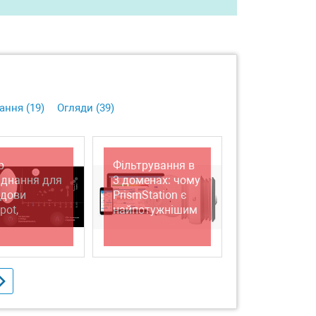
ання (
19
)
Огляди (
39
)
р
Фільтрування в
аднання для
3 доменах: чому
удови
PrismStation є
pot,
найпотужнішим
поративних
продуктом в
остьових
індустрії WISP.
ж. Частина
а: мережа
 від Ubiquiti