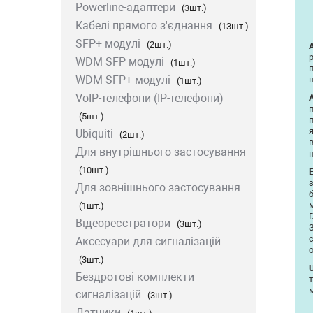
Powerline-адаптери
(3шт.)
Furukawa
Кабелі прямого з'єднання
(13шт.)
Signal Fire
SFP+ модулі
(2шт.)
Full Energy
WDM SFP модулі
(1шт.)
VIA Security
WDM SFP+ модулі
ц
(1шт.)
Grandstream
VoIP-телефони (IP-телефони)
Utepo
(5шт.)
Zyxel
Ubiquiti
(2шт.)
Yokogawa
Для внутрішнього застосування
Mercusys
(10шт.)
Grandway
Для зовнішнього застосування
APC
(1шт.)
OpenVox
Відеореєстратори
Keenetic
(3шт.)
Аксесуари для сигналізацій
(3шт.)
U
Бездротові комплекти
сигналізацій
(3шт.)
Датчики