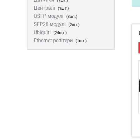
(1шт.)
Централі
(1шт.)
QSFP модулі
(3шт.)
SFP28 модулі
(2шт.)
Ubiquiti
(24шт.)
Ethernet репітери
(1шт.)