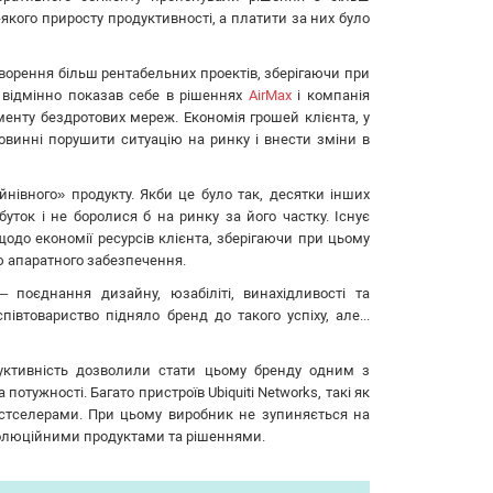
кого приросту продуктивності, а платити за них було
створення більш рентабельних проектів, зберігаючи при
д відмінно показав себе в рішеннях
AirMax
і компанія
енту бездротових мереж. Економія грошей клієнта, у
повинні порушити ситуацію на ринку і внести зміни в
йнівного» продукту. Якби це було так, десятки інших
уток і не боролися б на ринку за його частку. Існує
щодо економії ресурсів клієнта, зберігаючи при цьому
ою апаратного забезпечення.
 поєднання дизайну, юзабіліті, винахідливості та
івтовариство підняло бренд до такого успіху, але...
уктивність дозволили стати цьому бренду одним з
отужності. Багато пристроїв Ubiquiti Networks, такі як
 бестселерами. При цьому виробник не зупиняється на
еволюційними продуктами та рішеннями.