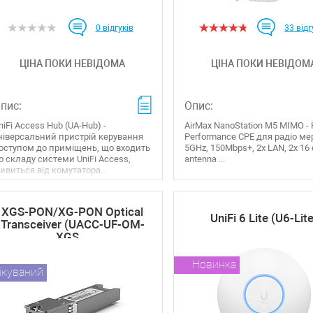
0
відгуків
33
відг
ЦІНА ПОКИ НЕВІДОМА
ЦІНА ПОКИ НЕВІДОМ
пис:
Опис:
niFi Access Hub (UA-Hub) -
AirMax NanoStation M5 MIMO - 
ніверсальний пристрій керування
Performance CPE для радіо м
оступом до приміщень, що входить
5GHz, 150Mbps+, 2x LAN, 2x 16 
о складу системи UniFi Access,
antenna ...
ивиться від комутатора...
XGS-PON/XG-PON Optical
UniFi 6 Lite (U6-Lite
Transceiver (UACC-UF-OM-
XGS...
Новинка
ікуваний