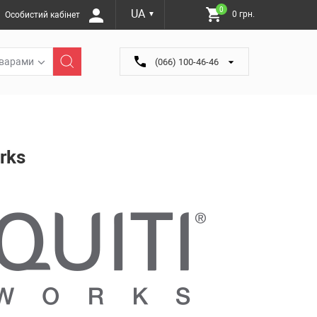
0
UA
0 грн.
Особистий кабінет
▼
оварами
(066) 100-46-46
rks