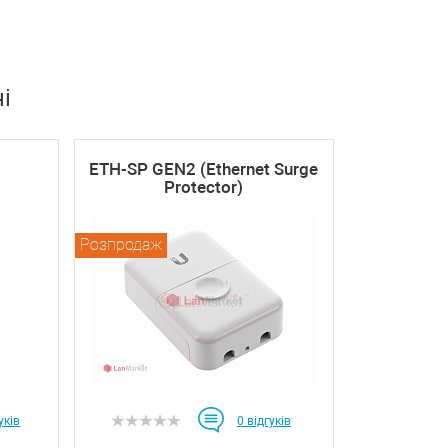
і
ETH-SP GEN2 (Ethernet Surge
Protector)
Розпродаж
уків
0
відгуків