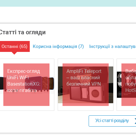
Статті та огляди
Останні (
65
)
Корисна інформація (
7
)
Інструкції з налаштув
Експрес-огляд
AmpliFi Teleport
Вибі
UniFi WiFi
– ваш власний
обл
BasestationXG:
безпечний VPN
поб
коли гігабіта
HotS
недостатньо
кор
або Hi-End у світі
та г
Wi-Fi
мере
друг
Усі статті розділу
UniFi