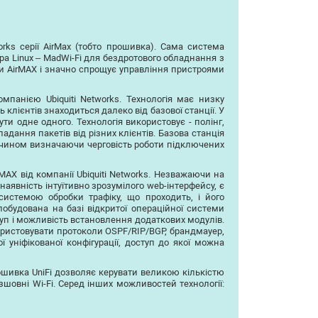
ks серії AirMax (тобто прошивка). Сама система
а Linux – MadWi-Fi для бездротового обладнання з
и AirMAX і значно спрощує управління пристроями
мпанією Ubiquiti Networks. Технологія має низку
 клієнтів знаходиться далеко від базової станції. У
ти одне одного. Технологія використовує - полінг,
дання пакетів від різних клієнтів. Базова станція
 чином визначаючи черговість роботи підключених
AX від компанії Ubiquiti Networks. Незважаючи на
аявність інтуїтивно зрозумілого web-інтерфейсу, є
системою обробки трафіку, що проходить, і його
побудована на базі відкритої операційної системи
туп і можливість встановлення додаткових модулів.
ристовувати протоколи OSPF/RIP/BGP, брандмауер,
 уніфікованої конфігурації, доступ до якої можна
рошивка UniFi дозволяє керувати великою кількістю
зшовні Wi-Fi. Серед інших можливостей технології: