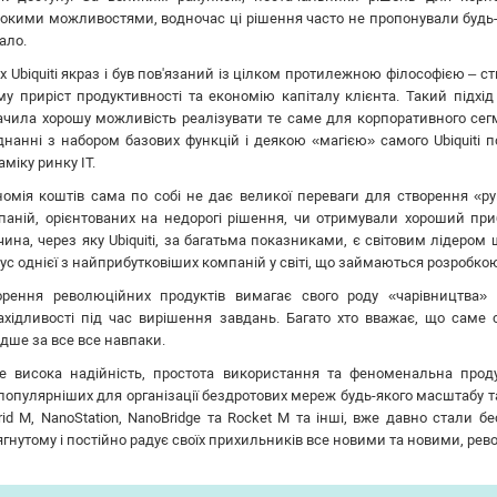
окими можливостями, водночас ці рішення часто не пропонували будь-я
ало.
х Ubiquiti якраз і був пов'язаний із цілком протилежною філософією – 
му приріст продуктивності та економію капіталу клієнта. Такий підхі
ачила хорошу можливість реалізувати те саме для корпоративного сегм
днанні з набором базових функцій і деякою «магією» самого Ubiquiti 
міку ринку IT.
номія коштів сама по собі не дає великої переваги для створення «ру
паній, орієнтованих на недорогі рішення, чи отримували хороший приб
ина, через яку Ubiquiti, за багатьма показниками, є світовим лідером 
ус однієї з найприбутковіших компаній у світі, що займаються розробк
орення революційних продуктів вимагає свого роду «чарівництва» –
ахідливості під час вирішення завдань. Багато хто вважає, що саме сп
дше за все все навпаки.
е висока надійність, простота використання та феноменальна прод
опулярніших для організації бездротових мереж будь-якого масштабу та п
Grid M, NanoStation, NanoBridge та Rocket M та інші, вже давно стали
ягнутому і постійно радує своїх прихильників все новими та новими, р