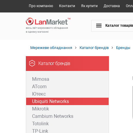
Про компанію
Контакти
Як купити
Доставка
Опл
Каталог товарі
весь світ мережевого обладнання
в одному магазині
Мережеве обладнання
Каталог брендів
Бренды
Каталог брендів
Mimosa
ATcom
Ютекс
Ubiquiti Networks
Mikrotik
Cambium Networks
Totolink
TP-Link