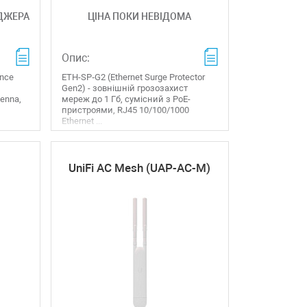
ДЖЕРА
ЦІНА ПОКИ НЕВІДОМА
Опис:
ance
ETH-SP‑G2 (Ethernet Surge Protector
Gen2) - зовнішній грозозахист
tenna,
мереж до 1 Гб, сумісний з РоЕ-
пристроями, RJ45 10/100/1000
Ethernet ...
UniFi AC Mesh (UAP-AC-M)