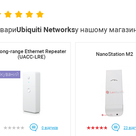
овари
Ubiquiti Networks
у нашому магазин
ong-range Ethernet Repeater
NanoStation M2
(UACC-LRE)
ікуваний
0
відгуків
23
відг