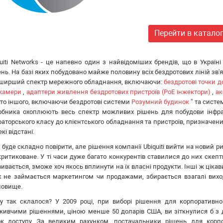
Перейти в катало
quiti Networks - це напевно один з найвідоміших брендів, що в Украї
нь. На базі яких побудовано майже половину всіх бездротових ліній зв'яз
ширший спектр мережного обладнання, включаючи:
бездротові точки д
-камери
,
адаптери живлення бездротових пристроїв (PoE інжектори)
,
ак
ато іншого, включаючи бездротові системи
Розумний будинок
” та систе
обника охоплюють весь спектр можливих рішень для побудови інфрас
раторського класу до клієнтського обладнання та пристроїв, призначен
кі відстані.
 буде складно повірити, але рішення компанії Ubiquiti вийти на новий ри
критиковане. У ті часи дуже багато конкурентів ставилися до них скеп
ивається, зможе хоч якось вплинути на їх власні продукти. Інші ж цікав
х не займається маркетингом чи продажами, збирається взагалі вихо
новище.
у так склалося? У 2009 році, при виборі рішення для корпоративно
живчими рішеннями, ціною менше 50 доларів США, ви зіткнулися б з д
ок доступу. За великим рахунком, постачальники рішень для корп