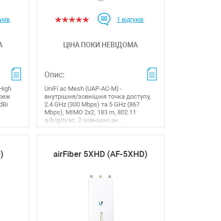
уків
1
відгуків
А
ЦІНА ПОКИ НЕВІДОМА
Опис:
High
UniFi ac Mesh (UAP-AC-M) -
ереж
внутрішня/зовнішня точка доступу,
dBi
2.4 GHz (300 Mbps) та 5 GHz (867
Mbps), MIMO 2x2, 183 m, 802.11
a/b/g/n/ac, 2 зовнішні ан...
)
airFiber 5XHD (AF-5XHD)