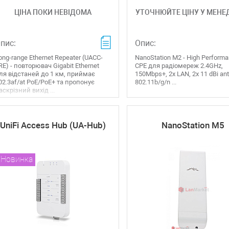
ЦІНА ПОКИ НЕВІДОМА
УТОЧНЮЙТЕ ЦІНУ У МЕНЕ
пис:
Опис:
ong-range Ethernet Repeater (UACC-
NanoStation M2 - High Perform
RE) - повторювач Gigabit Ethernet
CPE для радіомереж 2.4GHz,
ля відстаней до 1 км, приймає
150Mbps+, 2x LAN, 2x 11 dBi an
02.3af/at PoE/PoE+ та пропонує
802.11b/g/n ...
аскрізний вихід ...
UniFi Access Hub (UA-Hub)
NanoStation M5
Новинка