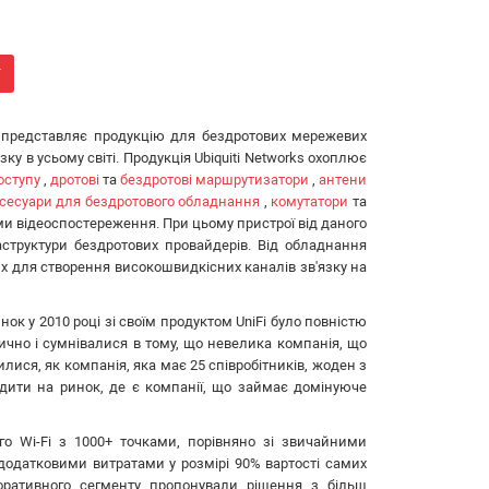
г
ні представляє продукцію для бездротових мережевих
ку в усьому світі. Продукція Ubiquiti Networks охоплює
оступу
,
дротові
та
бездротові маршрутизатори
,
антени
сесуари для бездротового обладнання
,
комутатори
та
ми відеоспостереження. При цьому пристрої від даного
труктури бездротових провайдерів. Від обладнання
их для створення високошвидкісних каналів зв'язку на
нок у 2010 році зі своїм продуктом UniFi було повністю
тично і сумнівалися в тому, що невелика компанія, що
илися, як компанія, яка має 25 співробітників, жоден з
дити на ринок, де є компанії, що займає домінуюче
го Wi-Fi з 1000+ точками, порівняно зі звичайними
одатковими витратами у розмірі 90% вартості самих
оративного сегменту пропонували рішення з більш