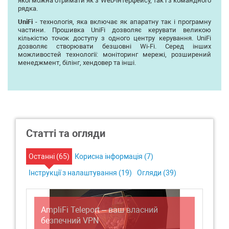
якої можна отримати як з Web-інтерфейсу, так і з командного
рядка.
UniFi
- технологія, яка включає як апаратну так і програмну
частини. Прошивка UniFi дозволяє керувати великою
кількістю точок доступу з одного центру керування. UniFi
дозволяє створювати безшовні Wi-Fi. Серед інших
можливостей технології: моніторинг мережі, розширений
менеджмент, білінг, хендовер та інші.
Статті та огляди
Останні (
65
)
Корисна інформація (
7
)
Інструкції з налаштування (
19
)
Огляди (
39
)
AmpliFi Teleport – ваш власний
Ви
безпечний VPN
Ho