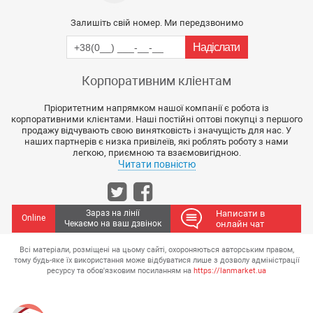
Залишіть свій номер. Ми передзвонимо
Корпоративним кліентам
Пріоритетним напрямком нашої компанії є робота із
корпоративними клієнтами. Наші постійні оптові покупці з першого
продажу відчувають свою винятковість і значущість для нас. У
наших партнерів є низка привілеїв, які роблять роботу з нами
легкою, приємною та взаємовигідною.
Читати повністю
Зараз на лінії
Написати в
Online
Чекаємо на ваш дзвінок
онлайн чат
Всі матеріали, розміщені на цьому сайті, охороняються авторським правом,
тому будь-яке їх використання може відбуватися лише з дозволу адміністрації
ресурсу та обов'язковим посиланням на
https://lanmarket.ua