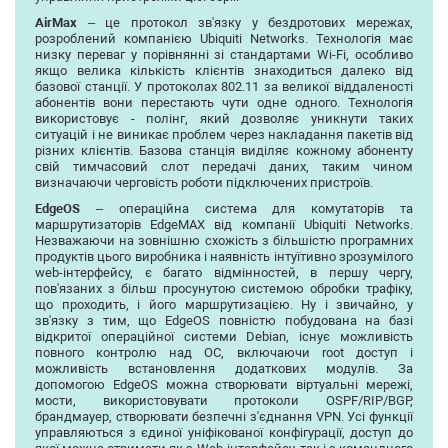
AirMax
– це протокол зв'язку у бездротових мережах,
розроблений компанією Ubiquiti Networks. Технологія має
низку переваг у порівнянні зі стандартами Wi-Fi, особливо
якщо велика кількість клієнтів знаходиться далеко від
базової станції. У протоколах 802.11 за великої віддаленості
абонентів вони перестають чути одне одного. Технологія
використовує - полінг, який дозволяє уникнути таких
ситуацій і не виникає проблем через накладання пакетів від
різних клієнтів. Базова станція виділяє кожному абоненту
свій тимчасовий слот передачі даних, таким чином
визначаючи черговість роботи підключених пристроїв.
EdgeOS
– операційна система для комутаторів та
маршрутизаторів EdgeMAX від компанії Ubiquiti Networks.
Незважаючи на зовнішню схожість з більшістю програмних
продуктів цього виробника і наявність інтуїтивно зрозумілого
web-інтерфейсу, є багато відмінностей, в першу чергу,
пов'язаних з більш просунутою системою обробки трафіку,
що проходить, і його маршрутизацією. Ну і звичайно, у
зв'язку з тим, що EdgeOS повністю побудована на базі
відкритої операційної системи Debian, існує можливість
повного контролю над ОС, включаючи root доступ і
можливість встановлення додаткових модулів. За
допомогою EdgeOS можна створювати віртуальні мережі,
мости, використовувати протоколи OSPF/RIP/BGP,
брандмауер, створювати безпечні з'єднання VPN. Усі функції
управляються з єдиної уніфікованої конфігурації, доступ до