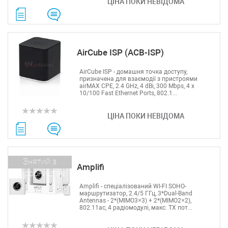
ЦІНА ПОКИ НЕВІДОМА
AirCube ISP (ACB-ISP)
AirCube ISP - домашня точка доступу,
призначена для взаємодії з пристроями
airMAX CPE, 2.4 GHz, 4 dBi, 300 Mbps, 4 x
10/100 Fast Ethernet Ports, 802.1...
ЦІНА ПОКИ НЕВІДОМА
Знятий з
Amplifi
виробництва
Amplifi - спеціалізований WI-FI SOHO-
маршрутизатор, 2.4/5 ГГц, 3*Dual-Band
Antennas - 2*(MIMO3×3) + 2*(MIMO2×2),
802.11ac, 4 радіомодулі, макс. TX пот...