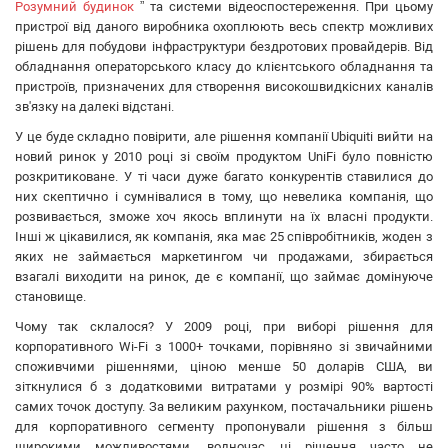
ATIS
Розумний будинок
” та системи відеоспостереження. При цьому
пристрої від даного виробника охоплюють весь спектр можливих
CSV
рішень для побудови інфраструктури бездротових провайдерів. Від
Ripley
обладнання операторського класу до клієнтського обладнання та
Ritar
пристроїв, призначених для створення високошвидкісних каналів
Fujikura
зв'язку на далекі відстані.
IMOU
У це буде складно повірити, але рішення компанії Ubiquiti вийти на
DVP
новий ринок у 2010 році зі своїм продуктом UniFi було повністю
розкритиковане. У ті часи дуже багато конкурентів ставилися до
Jilong
них скептично і сумнівалися в тому, що невелика компанія, що
Reolink
розвивається, зможе хоч якось вплинути на їх власні продукти.
Одескабель
Інші ж цікавилися, як компанія, яка має 25 співробітників, жоден з
ЗЗКМ
яких не займається маркетингом чи продажами, збирається
взагалі виходити на ринок, де є компанії, що займає домінуюче
Netis
становище.
Fibaro
Чому так склалося? У 2009 році, при виборі рішення для
Logic Power
корпоративного Wi-Fi з 1000+ точками, порівняно зі звичайними
Furukawa
споживчими рішеннями, ціною менше 50 доларів США, ви
Signal Fire
зіткнулися б з додатковими витратами у розмірі 90% вартості
Full Energy
самих точок доступу. За великим рахунком, постачальники рішень
для корпоративного сегменту пропонували рішення з більш
VIA Security
широкими можливостями, водночас ці рішення часто не