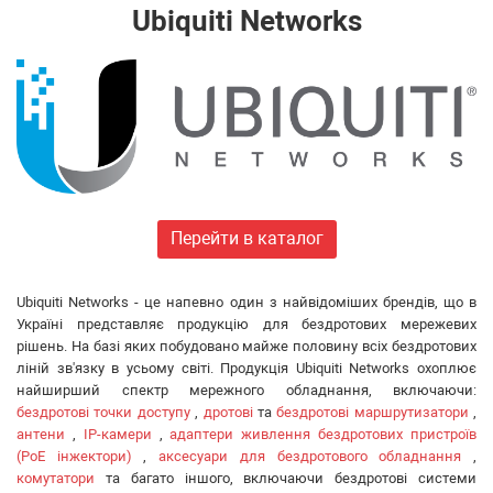
Huawei
Ubiquiti Networks
FiberField
Ajax
GEAR
C-Data
Prolum
Merlion
Dahua
ONV
Перейти в каталог
Hikvision
Edge-core
Ubiquiti Networks - це напевно один з найвідоміших брендів, що в
Ruijie
Україні представляє продукцію для бездротових мережевих
Aruba
рішень. На базі яких побудовано майже половину всіх бездротових
Jirous
ліній зв'язку в усьому світі. Продукція Ubiquiti Networks охоплює
Ok-net
найширший спектр мережного обладнання, включаючи:
бездротові точки доступу
,
дротові
та
бездротові маршрутизатори
,
Cisco
антени
,
IP-камери
,
адаптери живлення бездротових пристроїв
MULTITEST
(PoE інжектори)
,
аксесуари для бездротового обладнання
,
Tenda
комутатори
та багато іншого, включаючи бездротові системи