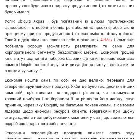
Grandstream
пропонували будь-якого приросту продуктивності, а платити за них
Utepo
було чимало.
Zyxel
Успіх Ubiquiti якраз і був пов'язаний із цілком протилежною
Yokogawa
філософією – створення більш рентабельних проектів, зберігаючи
Mercusys
при цьому приріст продуктивності та економію капіталу клієнта.
Такий підхід відмінно показав себе в рішеннях
AirMax
і компанія
Grandway
побачила хорошу можливість реалізувати те саме для
APC
корпоративного сегменту бездротових мереж. Економія грошей
OpenVox
клієнта, у поєднанні з набором базових функцій і деякою «магією»
Keenetic
самого Ubiquiti повинні порушити ситуацію на ринку і внести зміни
в динаміку ринку IT.
Економія коштів сама по собі не дає великої переваги для
створення «руйнівного» продукту. Якби це було так, десятки інших
компаній, орієнтованих на недорогі рішення, чи отримували
хороший прибуток і не боролися б на ринку за його частку. Існує
причина, через яку Ubiquiti, за багатьма показниками, є світовим
лідером щодо економії ресурсів клієнта, зберігаючи при цьому
статус однієї з найприбутковіших компаній у світі, що займаються
розробкою апаратного забезпечення.
Створення революційних продуктів вимагає свого роду