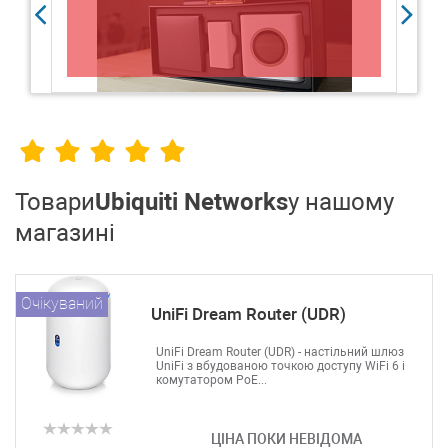
ме
від
Товари
Ubiquiti Networks
у нашому
магазині
Очікуваний
UniFi Dream Router (UDR)
UniFi Dream Router (UDR) - настільний шлюз
UniFi з вбудованою точкою доступу WiFi 6 і
комутатором PoE...
ЦІНА ПОКИ НЕВІДОМА