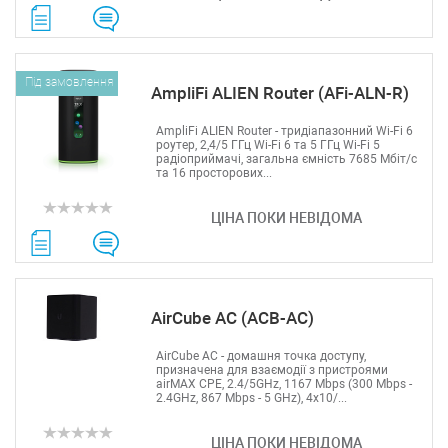
Під замовлення
AmpliFi ALIEN Router (AFi-ALN-R)
AmpliFi ALIEN Router - тридіапазонний Wi-Fi 6
роутер, 2,4/5 ГГц Wi-Fi 6 та 5 ГГц Wi-Fi 5
радіоприймачі, загальна ємність 7685 Мбіт/с
та 16 просторових...
ЦІНА ПОКИ НЕВІДОМА
AirCube AC (ACB-AC)
AirCube AC - домашня точка доступу,
призначена для взаємодії з пристроями
airMAX CPE, 2.4/5GHz, 1167 Mbps (300 Mbps -
2.4GHz, 867 Mbps - 5 GHz), 4x10/...
ЦІНА ПОКИ НЕВІДОМА