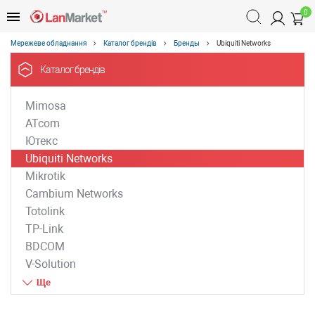
0
Мережеве обладнання
Каталог брендів
Бренды
Ubiquiti Networks
Каталог брендів
Mimosa
ATcom
Ютекс
Ubiquiti Networks
Mikrotik
Cambium Networks
Totolink
TP-Link
BDCOM
V-Solution
ZTE
D-Link