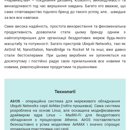
«чарівництва» – поєднання дизайну, юзабіліті, винахідливості та
винахідливості під час вирішення завдань. Багато хто вважає, що
саме співтовариство підняло бренд до такого успіху, але... швидше
за все все навпаки.
Саме висока надійність, простота використання та феноменальна
продуктивність дозволили стати цьому бренду одним з
найпопулярніших для організації бездротових мереж будь-якого
масштабу та потужності. Багато пристроїв Ubiquiti Networks, такі як
AirGrid M, NanoStation, NanoBridge та Rocket M та інші, вже давно
стали бестселерами. При цьому виробник не зупиняється на
досягнутому і постійно радує своїх прихильників все новими та
новими, революційними продуктами та рішеннями.
Технології
AirOS
- операційна система для мережевого обладнання
Ubquiti Networks серії AirMax (тобто прошивка). Сама система
розроблена на основі Linux, але оснащена модифікованим
драйвером ядра Linux – MadWi-Fi для бездротового
обладнання з процесором Atheros. AirOS поставляється
безкоштовно з усіма моделями AirMAX і значно спрощує
управління пристроями цієї серії.