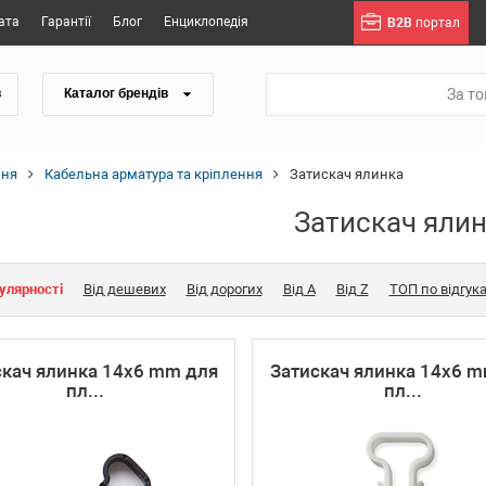
ата
Гарантії
Блог
Енциклопедія
B2B
портал
За т
в
Каталог брендів
ння
Кабельна арматура та кріплення
Затискач ялинка
Затискач яли
улярності
Від дешевих
Від дорогих
Від A
Від Z
ТОП по відгук
скач ялинка 14х6 mm для
Затискач ялинка 14х6 
пл...
пл...