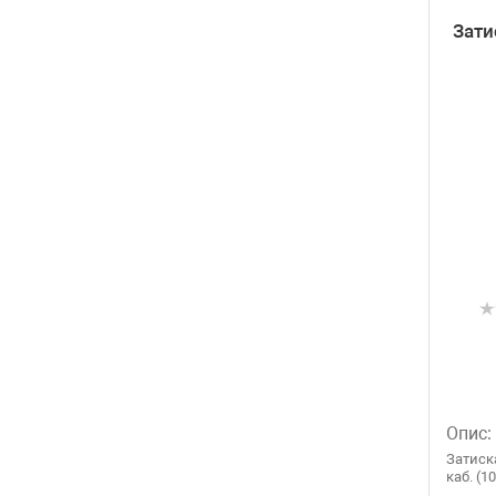
Зати
Опис:
Затиск
каб. (1