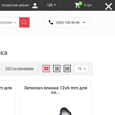
0
UA
0 грн.
Особистий кабінет
▼
оварами
(066) 100-46-46
нка
а
ТОП по продажам
15
mm для
Затискач ялинка 12х6 mm для
пл...