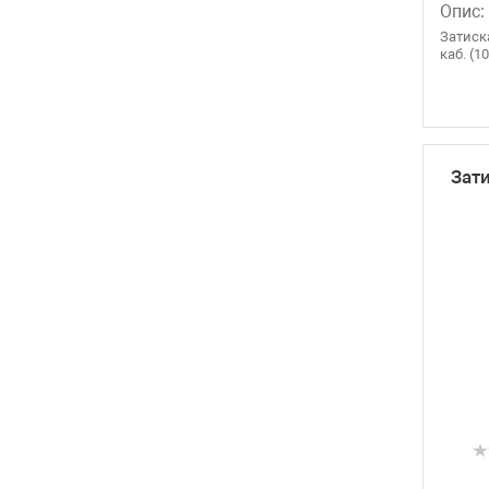
Опис:
Затиск
каб. (1
Зат