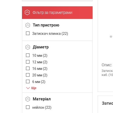
Фільтр за параметрами
Тип пристрою
Затискач ялинка (
22
)
Діаметр
10 мм (
2
)
12 мм (
2
)
Опис:
16 мм (
2
)
Затиск
каб. (1
20 мм (
2
)
6 мм (
2
)
8 мм (
2
)
Матеріал
Зати
нейлон (
22
)