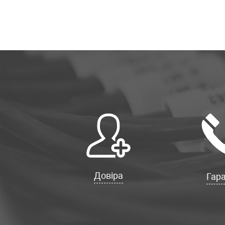
Довіра
Гара