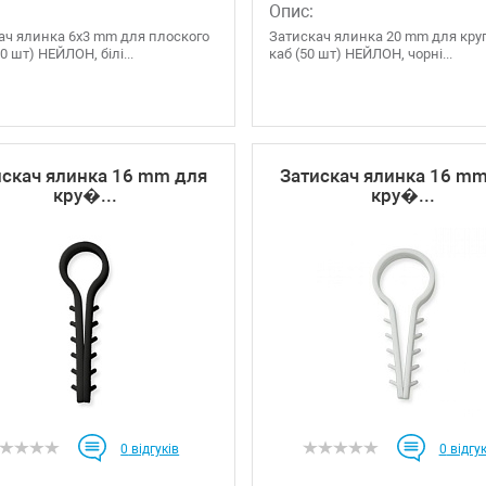
Опис:
ач ялинка 6х3 mm для плоского
Затискач ялинка 20 mm для кру
00 шт) НЕЙЛОН, білі...
каб (50 шт) НЕЙЛОН, чорні...
искач ялинка 16 mm для
Затискач ялинка 16 m
кру�...
кру�...
0
відгуків
0
відгук