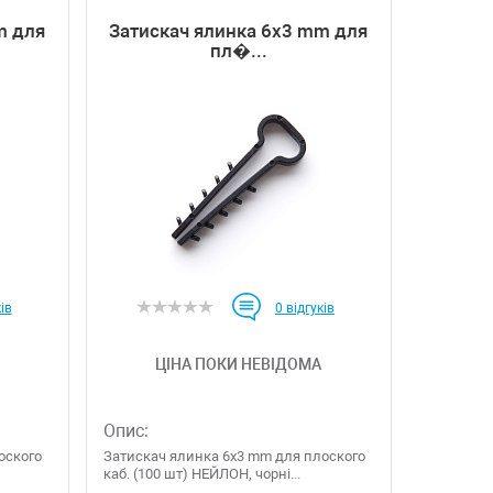
m для
Затискач ялинка 6х3 mm для
пл�...
ів
0
відгуків
ЦІНА ПОКИ НЕВІДОМА
Опис:
оского
Затискач ялинка 6х3 mm для плоского
каб. (100 шт) НЕЙЛОН, чорні...