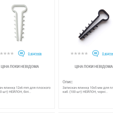
0
відгуків
0
відгук
ЦІНА ПОКИ НЕВІДОМА
ЦІНА ПОКИ НЕВІДОМА
Опис:
ач ялинка 12х6 mm для плоского
Затискач ялинка 10х5 мм для п
00 шт) НЕЙЛОН, білі...
каб. (100 шт) НЕЙЛОН, чорні...