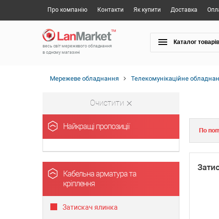
Про компанію
Контакти
Як купити
Доставка
Опл
Каталог товарі
весь світ мережевого обладнання
в одному магазині
Мережеве обладнання
Телекомунікаційне обладна
Очистити
Найкращі пропозиції
По поп
Зати
Кабельна арматура та
кріплення
Затискач ялинка