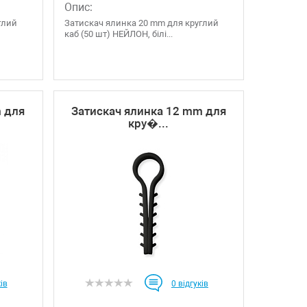
Опис:
глий
Затискач ялинка 20 mm для круглий
каб (50 шт) НЕЙЛОН, білі...
m для
Затискач ялинка 12 mm для
кру�...
ів
0
відгуків