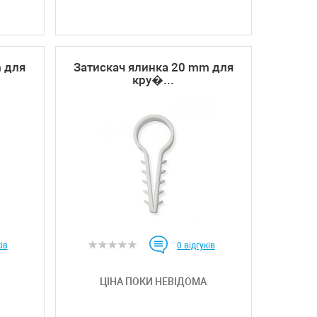
m для
Затискач ялинка 20 mm для
кру�...
ів
0
відгуків
ЦІНА ПОКИ НЕВІДОМА