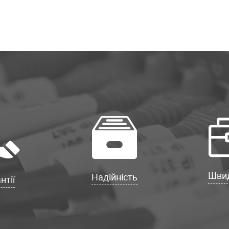
Швид
Надійність
нтії