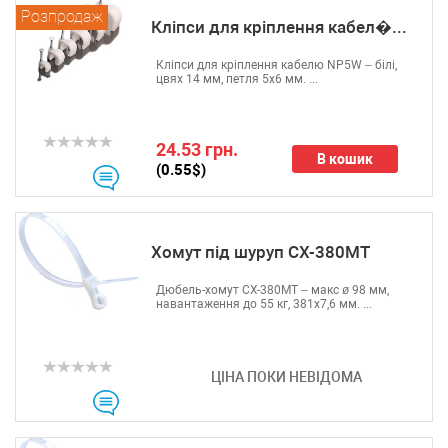
Розпродаж
Кліпси для кріплення кабел�...
Кліпси для кріплення кабелю NP5W – білі,
цвях 14 мм, петля 5х6 мм. ...
24.53 грн.
В кошик
(0.55$)
Хомут під шуруп CX-380МТ
Дюбель-хомут CX-380МТ – макс ø 98 мм,
навантаження до 55 кг, 381х7,6 мм. ...
ЦІНА ПОКИ НЕВІДОМА