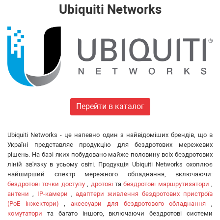
Huawei
Ubiquiti Networks
FiberField
Ajax
GEAR
C-Data
Prolum
Merlion
Dahua
ONV
Перейти в каталог
Hikvision
Edge-core
Ubiquiti Networks - це напевно один з найвідоміших брендів, що в
Ruijie
Україні представляє продукцію для бездротових мережевих
Aruba
рішень. На базі яких побудовано майже половину всіх бездротових
Jirous
ліній зв'язку в усьому світі. Продукція Ubiquiti Networks охоплює
Ok-net
найширший спектр мережного обладнання, включаючи:
бездротові точки доступу
,
дротові
та
бездротові маршрутизатори
,
Cisco
антени
,
IP-камери
,
адаптери живлення бездротових пристроїв
MULTITEST
(PoE інжектори)
,
аксесуари для бездротового обладнання
,
Tenda
комутатори
та багато іншого, включаючи бездротові системи