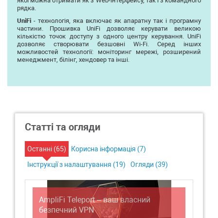
якої можна отримати як з Web-інтерфейсу, так і з командного
рядка.
UniFi
- технологія, яка включає як апаратну так і програмну
частини. Прошивка UniFi дозволяє керувати великою
кількістю точок доступу з одного центру керування. UniFi
дозволяє створювати безшовні Wi-Fi. Серед інших
можливостей технології: моніторинг мережі, розширений
менеджмент, білінг, хендовер та інші.
Статті та огляди
Останні (
65
)
Корисна інформація (
7
)
Інструкції з налаштування (
19
)
Огляди (
39
)
AmpliFi Teleport – ваш власний
Ви
безпечний VPN
Ho