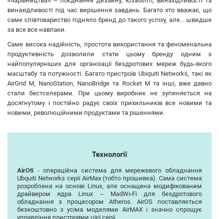
«чарівництва» – поєднання дизайну, юзабіліті, винахідливості та
винахідливості під час вирішення завдань. Багато хто вважає, що
саме співтовариство підняло бренд до такого успіху, але... швидше
за все все навпаки.
Саме висока надійність, простота використання та феноменальна
продуктивність дозволили стати цьому бренду одним з
найпопулярніших для організації бездротових мереж будь-якого
масштабу та потужності. Багато пристроїв Ubiquiti Networks, такі як
AirGrid M, NanoStation, NanoBridge та Rocket M та інші, вже давно
стали бестселерами. При цьому виробник не зупиняється на
досягнутому і постійно радує своїх прихильників все новими та
новими, революційними продуктами та рішеннями.
Технології
AirOS
- операційна система для мережевого обладнання
Ubquiti Networks серії AirMax (тобто прошивка). Сама система
розроблена на основі Linux, але оснащена модифікованим
драйвером ядра Linux – MadWi-Fi для бездротового
обладнання з процесором Atheros. AirOS поставляється
безкоштовно з усіма моделями AirMAX і значно спрощує
управління пристроями цієї серії.