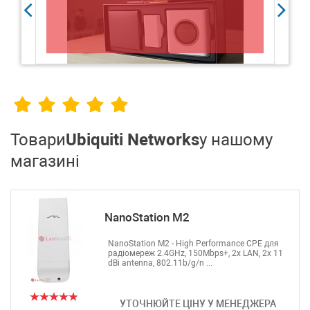
ме
від
Товари
Ubiquiti Networks
у нашому
магазині
NanoStation M2
NanoStation M2 - High Performance CPE для
радіомереж 2.4GHz, 150Mbps+, 2x LAN, 2x 11
dBi antenna, 802.11b/g/n ...
УТОЧНЮЙТЕ ЦІНУ У МЕНЕДЖЕРА