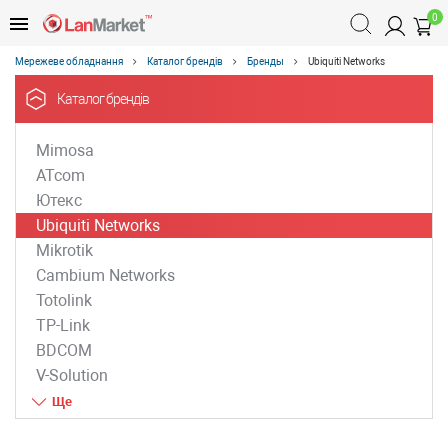
0
Мережеве обладнання
Каталог брендів
Бренды
Ubiquiti Networks
Каталог брендів
Mimosa
ATcom
Ютекс
Ubiquiti Networks
Mikrotik
Cambium Networks
Totolink
TP-Link
BDCOM
V-Solution
ZTE
D-Link