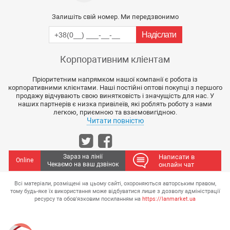
Залишіть свій номер. Ми передзвонимо
Корпоративним кліентам
Пріоритетним напрямком нашої компанії є робота із
корпоративними клієнтами. Наші постійні оптові покупці з першого
продажу відчувають свою винятковість і значущість для нас. У
наших партнерів є низка привілеїв, які роблять роботу з нами
легкою, приємною та взаємовигідною.
Читати повністю
Зараз на лінії
Написати в
Online
Чекаємо на ваш дзвінок
онлайн чат
Всі матеріали, розміщені на цьому сайті, охороняються авторським правом,
тому будь-яке їх використання може відбуватися лише з дозволу адміністрації
ресурсу та обов'язковим посиланням на
https://lanmarket.ua