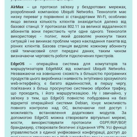
AirMax
– це протокол зв'язку у бездротових мережах,
розроблений компанією Ubiquiti Networks. Технологія має
низку переваг у порівнянні зі стандартами Wi-Fi, особливо
якщо велика кількість клієнтів знаходиться далеко від
базової станції. У протоколах 802.11 за великої віддаленості
абонентів вони перестають чути одне одного. Технологія
використовує - полінг, який дозволяє уникнути таких
ситуацій і не виникає проблем через накладання пакетів від
різних клієнтів. Базова станція виділяє кожному абоненту
свій тимчасовий слот передачі даних, таким чином
визначаючи черговість роботи підключених пристроїв.
EdgeOS
– операційна система для комутаторів та
маршрутизаторів EdgeMAX від компанії Ubiquiti Networks.
Незважаючи на зовнішню схожість з більшістю програмних
продуктів цього виробника і наявність інтуїтивно зрозумілого
web-інтерфейсу, є багато відмінностей, в першу чергу,
пов'язаних з більш просунутою системою обробки трафіку,
що проходить, і його маршрутизацією. Ну і звичайно, у
зв'язку з тим, що EdgeOS повністю побудована на базі
відкритої операційної системи Debian, існує можливість
повного контролю над ОС, включаючи root доступ і
можливість встановлення додаткових модулів. За
допомогою EdgeOS можна створювати віртуальні мережі,
мости, використовувати протоколи OSPF/RIP/BGP,
брандмауер, створювати безпечні з'єднання VPN. Усі функції
управляються з єдиної уніфікованої конфігурації, доступ до