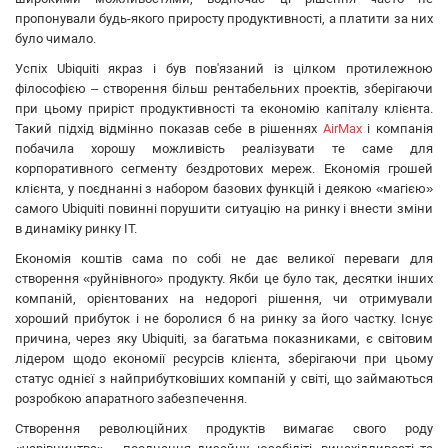
Grandstream
пропонували будь-якого приросту продуктивності, а платити за них
Utepo
було чимало.
Zyxel
Успіх Ubiquiti якраз і був пов'язаний із цілком протилежною
Yokogawa
філософією – створення більш рентабельних проектів, зберігаючи
Mercusys
при цьому приріст продуктивності та економію капіталу клієнта.
Такий підхід відмінно показав себе в рішеннях
AirMax
і компанія
Grandway
побачила хорошу можливість реалізувати те саме для
APC
корпоративного сегменту бездротових мереж. Економія грошей
OpenVox
клієнта, у поєднанні з набором базових функцій і деякою «магією»
Keenetic
самого Ubiquiti повинні порушити ситуацію на ринку і внести зміни
в динаміку ринку IT.
Економія коштів сама по собі не дає великої переваги для
створення «руйнівного» продукту. Якби це було так, десятки інших
компаній, орієнтованих на недорогі рішення, чи отримували
хороший прибуток і не боролися б на ринку за його частку. Існує
причина, через яку Ubiquiti, за багатьма показниками, є світовим
лідером щодо економії ресурсів клієнта, зберігаючи при цьому
статус однієї з найприбутковіших компаній у світі, що займаються
розробкою апаратного забезпечення.
Створення революційних продуктів вимагає свого роду