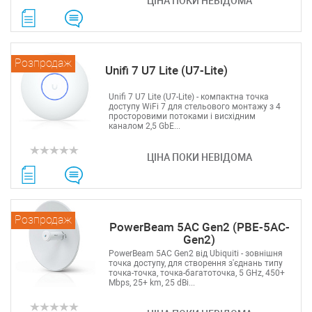
ЦІНА ПОКИ НЕВІДОМА
Очікуваний
Розпродаж
Unifi 7 U7 Lite (U7-Lite)
Unifi 7 U7 Lite (U7-Lite) - компактна точка
доступу WiFi 7 для стельового монтажу з 4
просторовими потоками і висхідним
каналом 2,5 GbE...
ЦІНА ПОКИ НЕВІДОМА
Розпродаж
PowerBeam 5AC Gen2 (PBE-5AC-
Gen2)
PowerBeam 5AC Gen2 від Ubiquiti - зовнішня
точка доступу, для створення з'єднань типу
точка-точка, точка-багатоточка, 5 GHz, 450+
Mbps, 25+ km, 25 dBi...