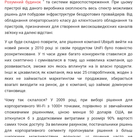
ATIS
Розумний будинок
” та системи відеоспостереження. При цьому
пристрої від даного виробника охоплюють весь спектр можливих
CSV
рішень для побудови інфраструктури бездротових провайдерів. Від
Ripley
обладнання операторського класу до клієнтського обладнання та
Ritar
пристроїв, призначених для створення високошвидкісних каналів
Fujikura
зв'язку на далекі відстані.
IMOU
У це буде складно повірити, але рішення компанії Ubiquiti вийти на
DVP
новий ринок у 2010 році зі своїм продуктом UniFi було повністю
розкритиковане. У ті часи дуже багато конкурентів ставилися до
Jilong
них скептично і сумнівалися в тому, що невелика компанія, що
Reolink
розвивається, зможе хоч якось вплинути на їх власні продукти.
Одескабель
Інші ж цікавилися, як компанія, яка має 25 співробітників, жоден з
ЗЗКМ
яких не займається маркетингом чи продажами, збирається
взагалі виходити на ринок, де є компанії, що займає домінуюче
Netis
становище.
Fibaro
Чому так склалося? У 2009 році, при виборі рішення для
Logic Power
корпоративного Wi-Fi з 1000+ точками, порівняно зі звичайними
Furukawa
споживчими рішеннями, ціною менше 50 доларів США, ви
Signal Fire
зіткнулися б з додатковими витратами у розмірі 90% вартості
Full Energy
самих точок доступу. За великим рахунком, постачальники рішень
для корпоративного сегменту пропонували рішення з більш
VIA Security
широкими можливостями, водночас ці рішення часто не