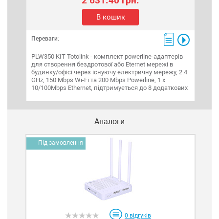
2 631.40 грн.
В кошик
Переваги:
Пере
PLW350 KIT Totolink - комплект powerline-адаптерів
S505
для створення бездротової або Eternet мережі в
кому
будинку/офісі через існуючу електричну мережу, 2.4
MDI
GHz, 150 Mbps Wi-Fi та 200 Mbps Powerline, 1 x
DC/0
10/100Mbps Ethernet, підтримується до 8 додаткових
Аналоги
Під замовлення
0
відгуків