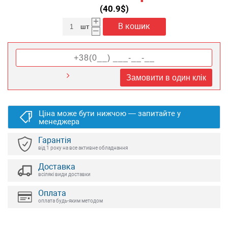
(
40.9
$)
+
В кошик
шт
–
Замовити в один клік
Ціна може бути нижчою — запитайте у
менеджера
Гарантія
від 1 року на все активне обладнання
Доставка
всілякі види доставки
Оплата
оплата будь-яким методом