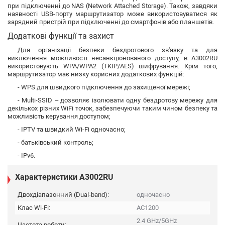
при підключенні до NAS (Network Attached Storage). Також, завдяки
наявності USB-порту маршрутизатор може використовуватися як
зарядний пристрій при підключенні до смартфонів або планшетів.
Додаткові функції та захист
Для організації безпеки бездротового зв'язку та для
виключення можливості несанкціонованого доступу, в A3002RU
використовують WPA/WPA2 (TKIP/AES) шифрування. Крім того,
маршрутизатор має низку корисних додаткових функцій:
- WPS для швидкого підключення до захищеної мережі;
- Multi-SSID – дозволяє ізолювати одну бездротову мережу для
декількох різних WiFi точок, забезпечуючи таким чином безпеку та
можливість керування доступом;
- IPTV та швидкий Wi-Fi одночасно;
- батьківський контроль;
- IPv6.
Характеристики A3002RU
Двохдіапазонний (Dual-band):
одночасно
Клас Wi-Fi:
AC1200
2.4 GHz/5GHz
Частота роботи: