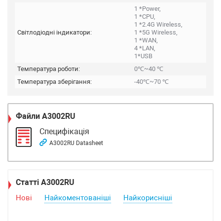
1 *Power,
1 *CPU,
1 *2.4G Wireless,
Світлодіодні індикатори:
1 *5G Wireless,
1 *WAN,
4 *LAN,
1*USB
Температура роботи:
0℃~40 ℃
Температура зберігання:
-40℃~70 ℃
Файли
A3002RU
Специфікація
A3002RU Datasheet
Статті A3002RU
Нові
Найкоментованіші
Найкорисніші