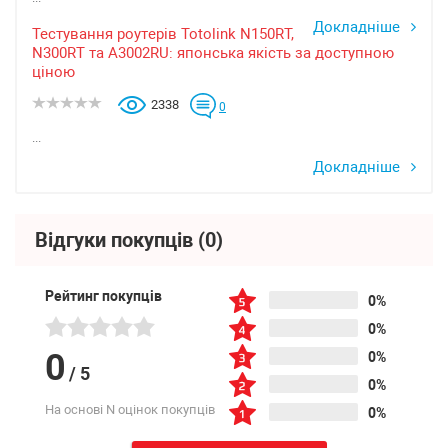
Докладніше
Тестування роутерів Totolink N150RT,
N300RT та A3002RU: японська якість за доступною
ціною
2338
0
...
Докладніше
Відгуки покупців
(0)
Рейтинг покупців
0%
0%
0
0%
/
5
0%
На основі N оцінок покупців
0%