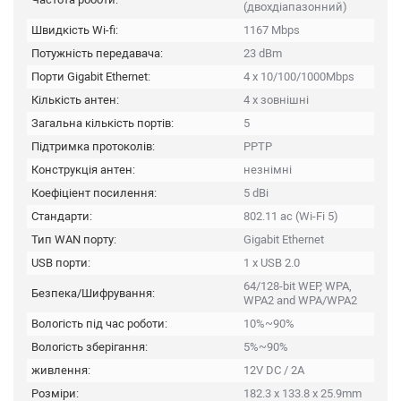
(двохдіапазонний)
Швидкість Wi-fi:
1167 Mbps
Потужність передавача:
23 dBm
Порти Gigabit Ethernet:
4 x 10/100/1000Mbps
Кількість антен:
4 х зовнішні
Загальна кількість портів:
5
Підтримка протоколів:
PPTP
Конструкція антен:
незнімні
Коефіціент посилення:
5 dBi
Стандарти:
802.11 ac (Wi-Fi 5)
Тип WAN порту:
Gigabit Ethernet
USB порти:
1 x USB 2.0
64/128-bit WEP, WPA,
Безпека/Шифрування:
WPA2 and WPA/WPA2
Вологість під час роботи:
10%~90%
Вологість зберігання:
5%~90%
живлення:
12V DC / 2A
Розміри:
182.3 x 133.8 x 25.9mm