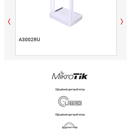
A3002RU
A3
Офіційний дистриб'ютор
Офіційний дистриб'ютор