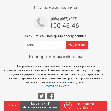
Тех підтримка магазину
Як з нами зв'язатися
(066) (067) (097)
100-46-46
Залишіть свій номер. Ми передзвонимо
Корпоративним кліентам
Пріоритетним напрямком нашої компанії є робота із
корпоративними клієнтами. Наші постійні оптові покупці з першого
продажу відчувають свою винятковість і значущість для нас. У
наших партнерів є низка привілеїв, які роблять роботу з нами
легкою, приємною та взаємовигідною.
Читати повністю
Зараз на лінії
Написати в
Online
Чекаємо на ваш дзвінок
онлайн чат