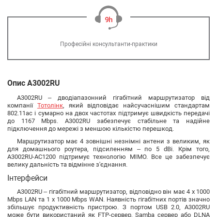
Професійні консультанти-практики
Опис A3002RU
A3002RU – дводіапазонний гігабітний маршрутизатор від
компанії
Тотолінк
, який відповідає найсучаснішим стандартам
802.11ac і сумарно на двох частотах підтримує швидкість передачі
до 1167 Mbps. A3002RU забезпечує стабільне та надійне
підключення до мережі з меншою кількістю перешкод.
Маршрутизатор має 4 зовнішні незнімні антени з великим, як
для домашнього роутера, підсиленням – по 5 dBi. Крім того,
A3002RU-AC1200 підтримує технологію MIMO. Все це забезпечує
велику дальність та відмінне з'єднання.
Інтерфейси
A3002RU – гігабітний маршрутизатор, відповідно він має 4 х 1000
Mbps LAN та 1 х 1000 Mbps WAN. Наявність гігабітних портів значно
збільшує продуктивність пристрою. З портом USB 2.0, A3002RU
може бути використаний як FTP-сервер, Samba сервер або DLNA