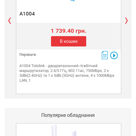
A1004
A2
1 739.40 грн.
В кошик
Переваги:
Пере
А1004 Totolink - дводіапазонний гігабітний
A20
маршрутизатор, 2.4/5 ГГц, 802.11ас, 750Mbps, 2 x
мар
5dBi(2.4GHz) та 1 x 5dBi (5GHz) антени, 4 x 1000Mbps
802.
LAN, 1
Giga
Популярне обладнання