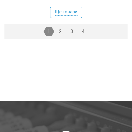
Ще товари
1
2
3
4