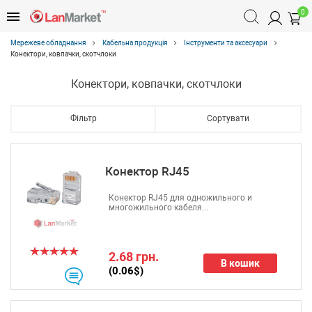
0
Мережеве обладнання
Кабельна продукція
Інструменти та аксесуари
Конектори, ковпачки, скотчлоки
Конектори, ковпачки, скотчлоки
Фільтр
Сортувати
Конектор RJ45
Конектор RJ45 для одножильного и
многожильного кабеля...
2.68 грн.
В кошик
(0.06$)