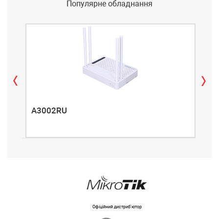
Популярне обладнання
A3002RU
A3
Офіційний дистриб'ютор