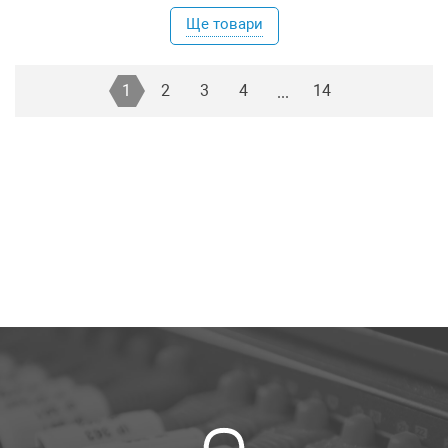
Ще товари
1
2
3
4
14
...