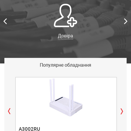
Довіра
Популярне обладнання
A3002RU
A3