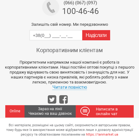
(066) (067) (097)
100-46-46
Залишіть свій номер. Ми передзвонимо
Корпоративним кліентам
Пріоритетним напрямком нашої компанії є робота із
корпоративними клієнтами. Наші постійні оптові покупці з першого
продажу відчувають свою винятковість і значущість для нас. У
наших партнерів є низка привілеїв, які роблять роботу з нами
легкою, приємною та взаємовигідною.
Читати повністю
Зараз на лінії
Написати в
Online
Чекаємо на ваш дзвінок
онлайн чат
Всі матеріали, розміщені на цьому сайті, охороняються авторським правом,
тому будь-яке їх використання може відбуватися лише з дозволу адміністрації
ресурсу та обов'язковим посиланням на
https://lanmarket.ua