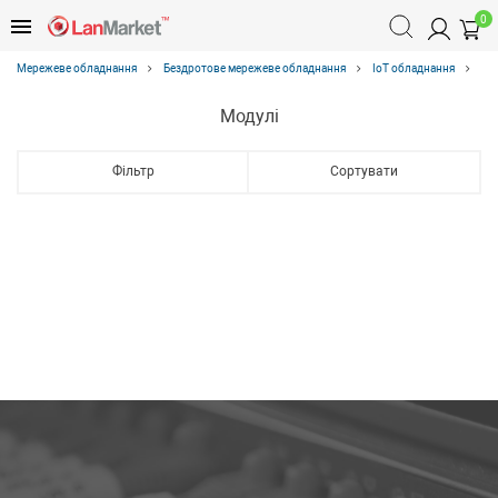
0
Мережеве обладнання
Бездротове мережеве обладнання
IoT обладнання
Модулі
Фільтр
Сортувати