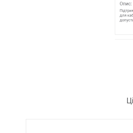
Опис:
Підтри
для ка
допусти
Ц