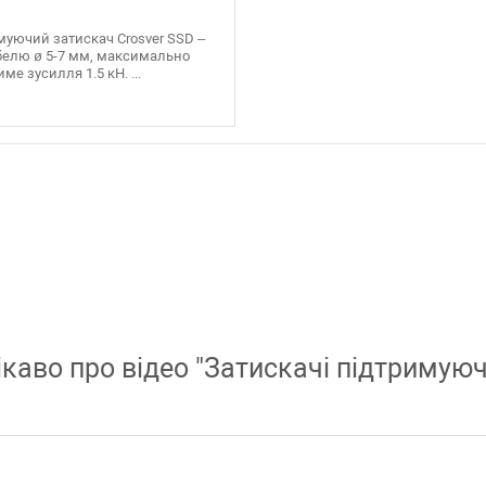
муючий затискач Crosver SSD –
белю ø 5-7 мм, максимально
ме зусилля 1.5 кН. ...
ікаво про відео "
Затискачі підтримую