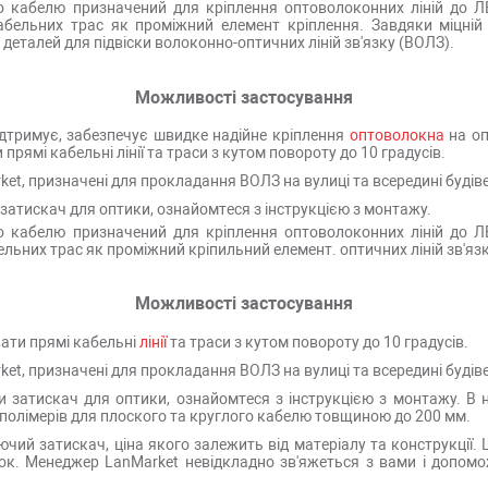
 кабелю призначений для кріплення оптоволоконних ліній до ЛЕП
бельних трас як проміжний елемент кріплення. Завдяки міцній 
еталей для підвіски волоконно-оптичних ліній зв'язку (ВОЛЗ).
Можливості застосування
дтримує, забезпечує швидке надійне кріплення
оптоволокна
на оп
рямі кабельні лінії та траси з кутом повороту до 10 градусів.
ket, призначені для прокладання ВОЛЗ на вулиці та всередині будів
затискач для оптики, ознайомтеся з інструкцією з монтажу.
 кабелю призначений для кріплення оптоволоконних ліній до ЛЕП
льних трас як проміжний кріпильний елемент. оптичних ліній зв'яз
Можливості застосування
ати прямі кабельні
лінії
та траси з кутом повороту до 10 градусів.
ket, призначені для прокладання ВОЛЗ на вулиці та всередині будів
 затискач для оптики, ознайомтеся з інструкцією з монтажу. В на
полімерів для плоского та круглого кабелю товщиною до 200 мм.
ючий затискач, ціна якого залежить від матеріалу та конструкції
к. Менеджер LanMarket невідкладно зв'яжеться з вами і допомо