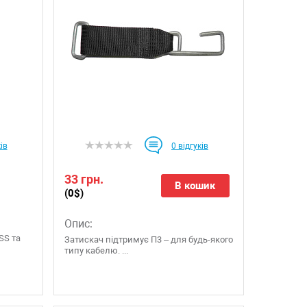
ів
0
відгуків
33 грн.
В кошик
(0$)
Опис:
SS та
Затискач підтримує П3 – для будь-якого
,
типу кабелю. ...