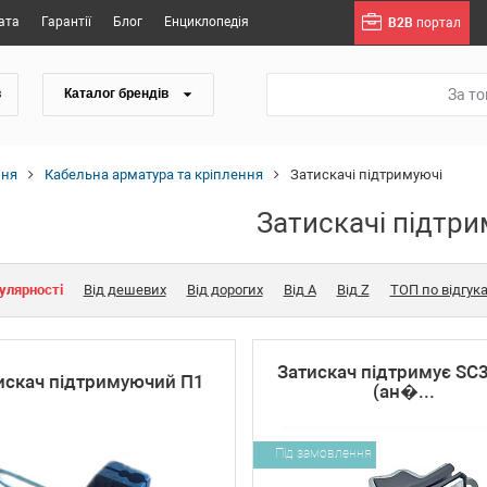
ата
Гарантії
Блог
Енциклопедія
B2B
портал
За т
в
Каталог брендів
ння
Кабельна арматура та кріплення
Затискачі підтримуючі
Затискачі підтри
улярності
Від дешевих
Від дорогих
Від A
Від Z
ТОП по відгук
Затискач підтримує SC
искач підтримуючий П1
(ан�...
Під замовлення