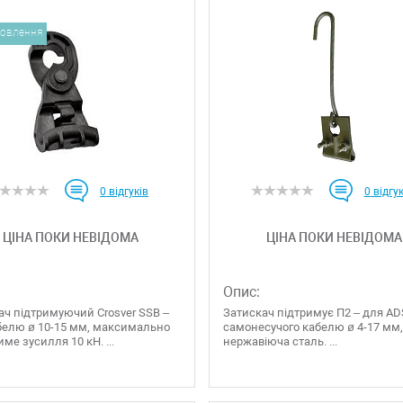
мовлення
0
відгуків
0
відгук
ЦІНА ПОКИ НЕВІДОМА
ЦІНА ПОКИ НЕВІДОМА
Опис:
ач підтримуючий Crosver SSB –
Затискач підтримує П2 – для AD
белю ø 10-15 мм, максимально
самонесучого кабелю ø 4-17 мм
ме зусилля 10 кН. ...
нержавіюча сталь. ...