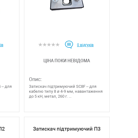
ів
0
відгуків
ЦІНА ПОКИ НЕВІДОМА
Опис:
 – для
Затискач підтримуючий SC8F – для
кабелю типу 8 ø 4-9 мм, навантаження
до 5 кН, метал, 260 г. ...
П2
Затискач підтримуючий П3