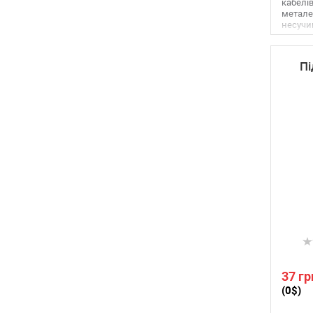
кабелів
метале
несучи
Пі
37 гр
(0$)