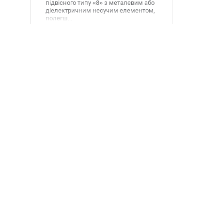
підвісного типу «8» з металевим або
діелектричним несучим елементом,
полегш...