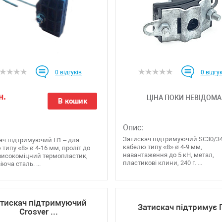
0
відгуків
0
відгук
н.
ЦІНА ПОКИ НЕВІДОМА
В кошик
Опис:
Затискач підтримуючий SC30/34
ач підтримуючий П1 – для
кабелю типу «8» ø 4-9 мм,
типу «8» ø 4-16 мм, проліт до
навантаження до 5 кН, метал,
 високоміцний термопластик,
пластикові клини, 240 г. ...
юча сталь. ...
тискач підтримуючий
Затискач підтримує 
Crosver ...