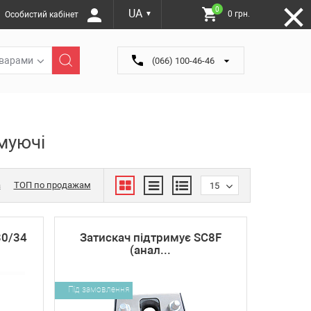
0
UA
0 грн.
Особистий кабінет
▼
оварами
(066) 100-46-46
муючі
а
ТОП по продажам
15
30/34
Затискач підтримує SC8F
(анал...
Під замовлення