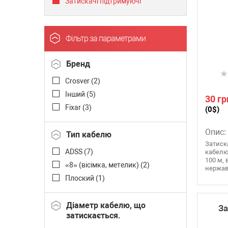
Затискачі підтримуючі
Фільтр за параметрами
Бренд
Crosver (
2
)
Інший (
5
)
30 гр
Fixar (
3
)
(0$)
Опис:
Тип кабелю
Затиск
ADSS (
7
)
кабелю 
100 м,
«8» (вісімка, метелик) (
2
)
нержаві
Плоский (
1
)
Діаметр кабелю, що
За
затискається.