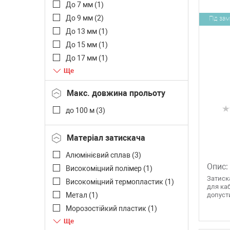
До 7 мм (
1
)
До 9 мм (
2
)
Під за
До 13 мм (
1
)
До 15 мм (
1
)
До 17 мм (
1
)
До 200 мм (
1
)
Макс. довжина прольоту
до 100 м (
3
)
Матеріал затискача
Алюмінієвий сплав (
3
)
Опис:
Високоміцний полімер (
1
)
Затиск
Високоміцний термопластик (
1
)
для ка
Метал (
1
)
допусти
Морозостійкий пластик (
1
)
Нержавіюча сталь (
1
)