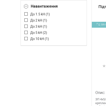
Ультрафіолетостійкий полімер (
1
)
Навантаження
Під
До 1.5 kH (
1
)
До 2 kH (
1
)
Під за
До 3 kH (
1
)
До 5 kH (
2
)
До 10 kH (
1
)
Опис:
ЗП 4х5
кріпле