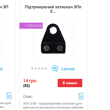
ч ЗП
Підтримуючий затискач ЗПп
5...
Новинка
ів
0
відгуків
14 грн.
В кошик
(0$)
Опис:
кач для
ЗПп 5/50 - підтримуючий затискач для
них
кріплення волоконно-оптичних кабелів: