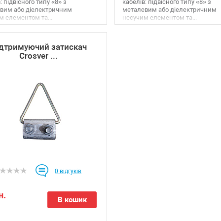
: підвісного типу «8» з
кабелів: підвісного типу «8» з
вим або діелектричним
металевим або діелектричним
м елементом та...
несучим елементом та...
дтримуючий затискач
Crosver ...
0
відгуків
н.
В кошик