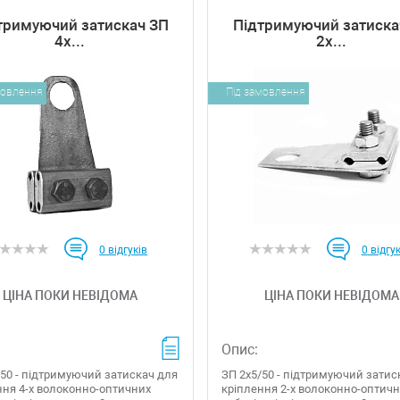
тримуючий затискач ЗП
Підтримуючий затиска
4х...
2х...
мовлення
Під замовлення
0
відгуків
0
відгук
ЦІНА ПОКИ НЕВІДОМА
ЦІНА ПОКИ НЕВІДОМА
Опис:
/50 - підтримуючий затискач для
ЗП 2х5/50 - підтримуючий затис
ння 4-х волоконно-оптичних
кріплення 2-х волоконно-оптич