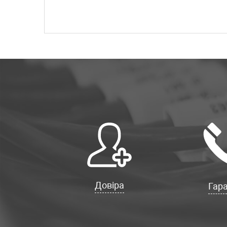
Довіра
Гара