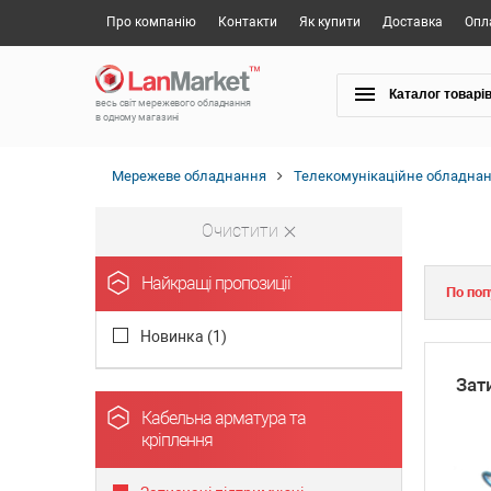
Про компанію
Контакти
Як купити
Доставка
Опл
Каталог товарі
весь світ мережевого обладнання
в одному магазині
Мережеве обладнання
Телекомунікаційне обладна
Очистити
Найкращі пропозиції
По поп
Новинка (
1
)
Зат
Кабельна арматура та
кріплення