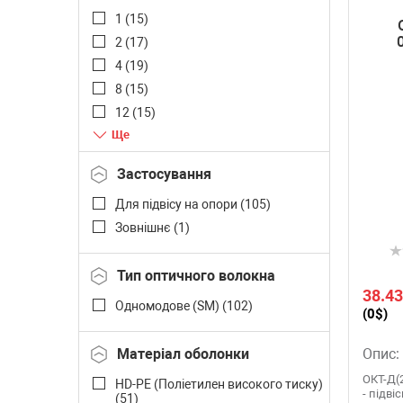
1 (
15
)
2 (
17
)
4 (
19
)
8 (
15
)
12 (
15
)
16 (
10
)
24 (
13
)
Застосування
36 (
1
)
Для підвісу на опори (
105
)
48 (
2
)
Зовнішнє (
1
)
Тип оптичного волокна
38.43
Одномодове (SM) (
102
)
(0$)
Матеріал оболонки
Опис:
ОКТ-Д(2
HD-PE (Поліетилен високого тиску)
- підв
(
51
)