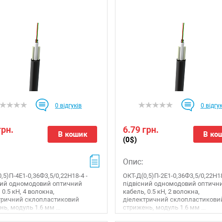
0
відгуків
0
відгук
грн.
6.79 грн.
В кошик
В ко
(0$)
Опис:
,5)П-4Е1-0,36Ф3,5/0,22Н18-4 -
ОКТ-Д(0,5)П-2Е1-0,36Ф3,5/0,22Н18
ний одномодовий оптичний
підвісний одномодовий оптичн
 0.5 кН, 4 волокна,
кабель, 0.5 кН, 2 волокна,
тричний склопластиковий
діелектричний склопластикови
ь, модуль 1.6 мм ...
стрижень, модуль 1.6 мм ...