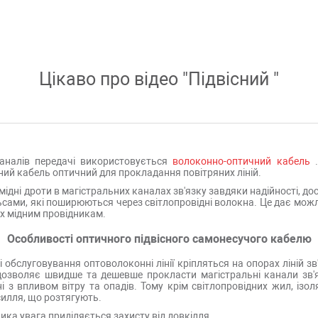
Цікаво про відео "
Підвісний
"
каналів передачі використовується
волоконно-оптичний кабель
.
ний кабель оптичний для прокладання повітряних ліній.
мідні дроти в магістральних каналах зв'язку завдяки надійності, дост
ьсами, які поширюються через світлопровідні волокна. Це дає мож
их мідним провідникам.
Особливості оптичного підвісного самонесучого кабелю
обслуговування оптоволоконні лінії кріпляться на опорах ліній з
дозволяє швидше та дешевше прокласти магістральні канали зв'
і з впливом вітру та опадів. Тому крім світлопровідних жил, ізол
силля, що розтягують.
ика увага приділяється захисту від довкілля.