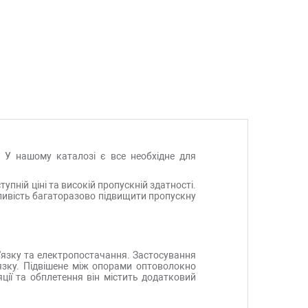
 У нашому каталозі є все необхідне для
упній ціні та високій пропускній здатності.
ливість багаторазово підвищити пропускну
в'язку та електропостачання. Застосування
язку. Підвішене між опорами оптоволокно
яції та обплетення він містить додатковий