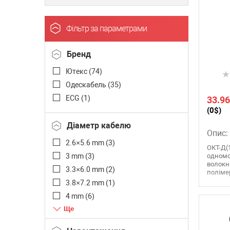
Фільтр за параметрами
Бренд
Ютекс (
74
)
Одескабель (
35
)
ECG (
1
)
33.96
(0$)
Діаметр кабелю
Опис:
2.6×5.6 mm (
3
)
ОКТ-Д(1
3 mm (
3
)
одномо
волокна
3.3×6.0 mm (
2
)
полімер
3.8×7.2 mm (
1
)
4 mm (
6
)
4.2 mm (
1
)
4.5 mm (
9
)