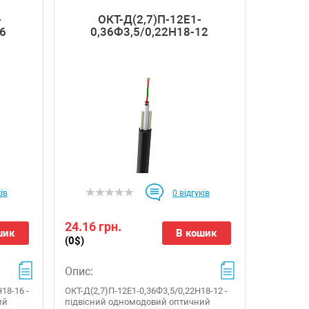
-
ОКТ-Д(2,7)П-12Е1-
6
0,36Ф3,5/0,22Н18-12
ів
0
відгуків
24.16 грн.
шик
В кошик
(0$)
Опис:
18-16 -
ОКТ-Д(2,7)П-12Е1-0,36Ф3,5/0,22Н18-12 -
ий
підвісний одномодовий оптичний