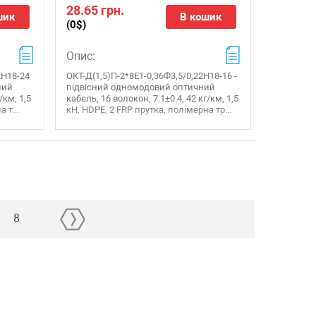
28.65 грн.
шик
В кошик
(0$)
Опис:
2Н18-24
ОКТ-Д(1,5)П-2*8Е1-0,36Ф3,5/0,22Н18-16 -
ний
підвісний одномодовий оптичний
/км, 1,5
кабель, 16 волокон, 7.1±0.4, 42 кг/км, 1,5
 т...
кН, HDPE, 2 FRP прутка, полімерна тр...
8