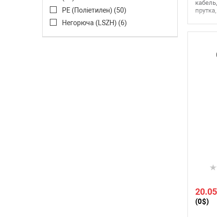
кабель,
PE (Поліетилен) (
50
)
прутка,
Негорюча (LSZH) (
6
)
20.05
(0$)