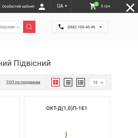
0
UA
0 грн.
Особистий кабінет
▼
оварами
(066) 100-46-46
ний Підвісний
а
ТОП по продажам
15
ОКТ-Д(1,0)П-1Е1