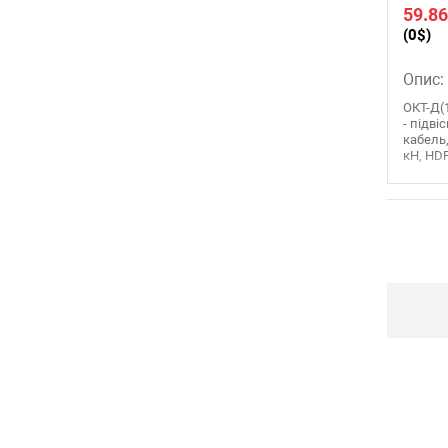
59.86
(0$)
Опис:
ОКТ-Д(1
- підв
кабель,
кН, HDP