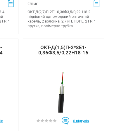
Опис:
-4 -
ОКТ-Д(2,7)П-2Е1-0,36Ф3,5/0,22Н18-2 -
ий
підвісний одномодовий оптичний
 2 FRP
кабель, 2 волокна, 2,7 кН, HDPE, 2 FRP
прутка, полімерна трубка. ...
-
ОКТ-Д(1,5)П-2*8Е1-
4
0,36Ф3,5/0,22Н18-16
ів
0
відгуків