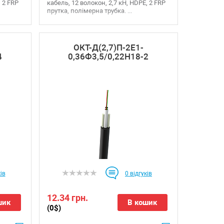
, 2 FRP
кабель, 12 волокон, 2,7 кН, HDPE, 2 FRP
прутка, полімерна трубка. ...
ОКТ-Д(2,7)П-2Е1-
4
0,36Ф3,5/0,22Н18-2
ів
0
відгуків
12.34 грн.
шик
В кошик
(0$)