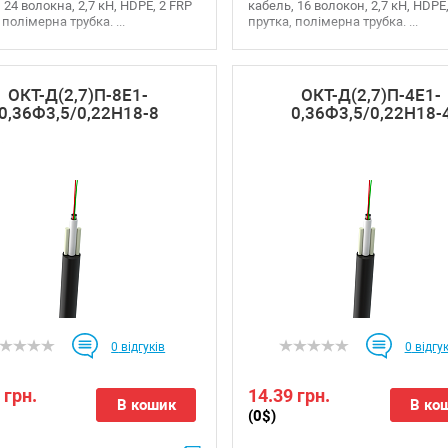
 24 волокна, 2,7 кН, HDPE, 2 FRP
кабель, 16 волокон, 2,7 кН, HDPE
 полімерна трубка. ...
прутка, полімерна трубка. ...
ОКТ-Д(2,7)П-8Е1-
ОКТ-Д(2,7)П-4Е1-
0,36Ф3,5/0,22Н18-8
0,36Ф3,5/0,22Н18-
0
відгуків
0
відгук
 грн.
14.39 грн.
В кошик
В ко
(0$)