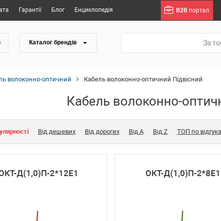
ата
Гарантії
Блог
Енциклопедія
B2B
портал
За т
в
Каталог брендів
ль волоконно-оптичний
Кабель волоконно-оптичний Підвісний
Кабель волоконно-оптич
улярності
Від дешевих
Від дорогих
Від A
Від Z
ТОП по відгук
ОКТ-Д(1,0)П-2*12Е1
ОКТ-Д(1,0)П-2*8Е1