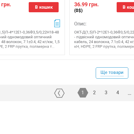
 грн.
36.99 грн.
В кошик
В ко
(0$)
Опис:
,5)П-4*12Е1-0,36Ф3,5/0,22Н18-48
ОКТ-Д(1,5)П-2*12Е1-0,36Ф3,5/0,2
існий одномодовий оптичний
- підвісний одномодовий оптич
 48 волокон, 7.1±0.4, 42 кг/км, 1,5
кабель, 24 волокна, 7.1±0.4, 42 кг
E, 2 FRP прутка, полімерна т...
кН, HDPE, 2 FRP прутка, полімерна
Ще товари
1
2
3
4
...