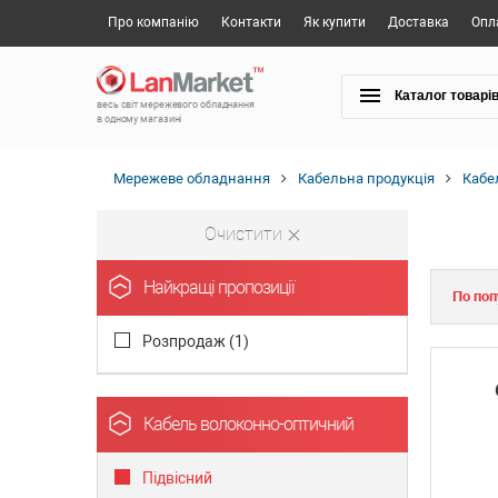
Про компанію
Контакти
Як купити
Доставка
Опл
Каталог товарі
весь світ мережевого обладнання
в одному магазині
Мережеве обладнання
Кабельна продукція
Кабе
Очистити
Найкращі пропозиції
По поп
Розпродаж (
1
)
Кабель волоконно-оптичний
Підвісний