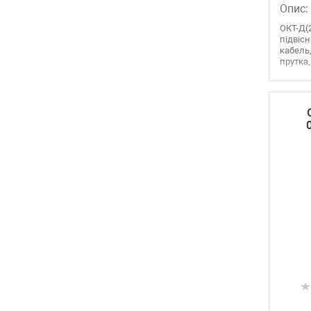
Опис:
ОКТ-Д(2
підвіс
кабель,
прутка,