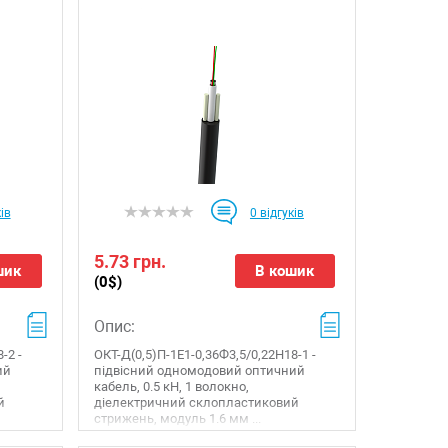
ів
0
відгуків
5.73 грн.
шик
В кошик
(0$)
Опис:
-2 -
ОКТ-Д(0,5)П-1Е1-0,36Ф3,5/0,22Н18-1 -
ий
підвісний одномодовий оптичний
кабель, 0.5 кН, 1 волокно,
й
діелектричний склопластиковий
стрижень, модуль 1.6 мм ...