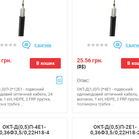
0
відгуків
0
відгук
 грн.
25.56 грн.
В кошик
В ко
(0$)
Опис:
,0)П-2*12Е1 - підвісний
ОКТ-Д(1,0)П-2*8Е1 - підвісний
довий оптичний кабель, 24
одномодовий оптичний кабель,
, 1 кН, HDPE, 2 FRP прутка,
волокон, 1 кН, HDPE, 2 FRP прутк
на трубка ...
полімерна трубка ...
ОКТ-Д(0,5)П-4Е1-
ОКТ-Д(0,5)П-2Е1-
0,36Ф3,5/0,22Н18-4
0,36Ф3,5/0,22Н18-