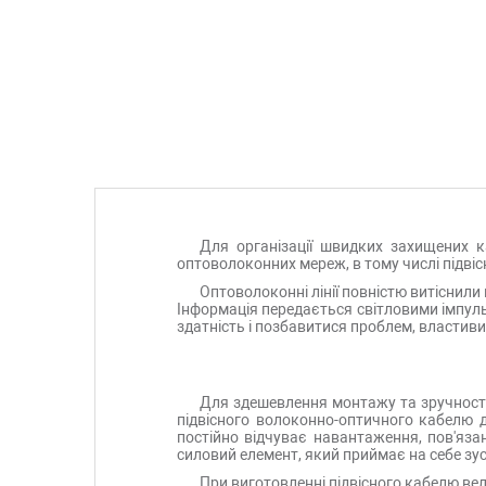
Для організації швидких захищених 
оптоволоконних мереж, в тому числі підвіс
Оптоволоконні лінії повністю витіснили 
Інформація передається світловими імпул
здатність і позбавитися проблем, властив
Для здешевлення монтажу та зручності 
підвісного волоконно-оптичного кабелю 
постійно відчуває навантаження, пов'язан
силовий елемент, який приймає на себе зу
При виготовленні підвісного кабелю вел