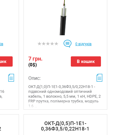
ів
0
відгуків
7 грн.
шик
В кошик
(0$)
Опис:
ОКТ-Д(1,0)П-1Е1-0,36Ф3,5/0,22Н18-1 -
 16
підвісний одномодовий оптичний
а,
кабель, 1 волокно, 5,5 мм, 1 кН, HDPE, 2
FRP прутка, полімерна трубка, модуль
1.6 ...
ОКТ-Д(0,5)П-1Е1-
2
0,36Ф3,5/0,22Н18-1