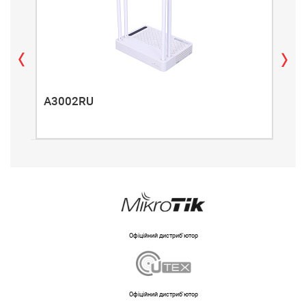
A3002RU
A3
Офіційний дистриб'ютор
Офіційний дистриб'ютор