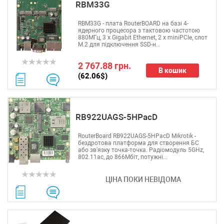
RBM33G
RBM33G - плата RouterBOARD на базі 4-
ядерного процесора з тактовою частотою
880МГц, 3 х Gigabit Ethernet, 2 x miniPCIe, слот
М.2 для підключення SSD-н...
2 767.88 грн.
В кошик
(62.06$)
RB922UAGS-5HPacD
RouterBoard RB922UAGS-5HPacD Mikrotik -
бездротова платформа для створення БС
або зв'язку точка-точка. Радіомодуль 5GHz,
802.11ac, до 866Мбіт, потужні...
ЦІНА ПОКИ НЕВІДОМА