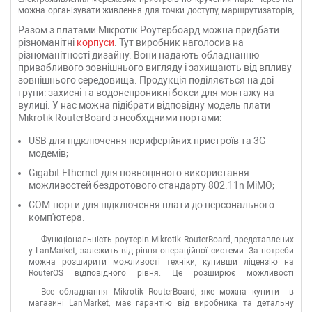
можна організувати живлення для точки доступу, маршрутизаторів,
IP-камер, які знаходяться на відстані до 120м від джерел живлення.
Разом з платами Мікротік Роутербоард можна придбати
різноманітні
корпуси
. Тут виробник наголосив на
різноманітності дизайну. Вони надають обладнанню
привабливого зовнішнього вигляду і захищають від впливу
зовнішнього середовища. Продукція поділяється на дві
групи: захисні та водонепроникні бокси для монтажу на
вулиці. У нас можна підібрати відповідну модель плати
Mikrotik RouterBoard з необхідними портами:
USB для підключення периферійних пристроїв та 3G-
модемів;
Gigabit Ethernet для повноцінного використання
можливостей бездротового стандарту 802.11n MiMO;
COM-порти для підключення плати до персонального
комп'ютера.
Функціональність роутерів Mikrotik RouterBoard, представлених
у LanMarket, залежить від рівня операційної системи. За потреби
можна розширити можливості техніки, купивши ліцензію на
RouterOS відповідного рівня. Це розширює можливості
налаштувань та дозволяє створити мережі будь-якого рівня
Все обладнання Mikrotik RouterBoard, яке можна купити в
складності.
магазині LanMarket, має гарантію від виробника та детальну