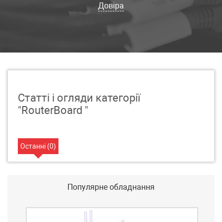
Довіра
Статті і огляди категорії
"RouterBoard "
Останні (
0
)
Популярне обладнання