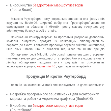
Виробництво
бездротових маршрутизаторів
(RouterBoard).
Мікротік Роутерборд – це універсальна апаратна платформа під
керуванням RouterOS. Широкий вибір плат "роутерборд" дозволяє
сформувати на обладнанні Mikrotik просту дешеву точку доступу
або потужну базову WLAN станцію.
Оригінальні конструкторські та програмні розробки дозволили
компанії випустити продукт із найкращим співвідношенням
вартості до якості. LanMarket пропонує роутери Mikrotik RouterBoard,
ціна яких нижча, ніж в аналогів від Cisco та інших брендів
професійного сегменту.
Обладнання серії Mikrotik routerboard призначене для створення
потужних мереж для домашнього та професійного використання. У
лінійку обладнання входять плати роутерів та різноманітні
аксесуари – корпуси,
карти miniPCI
, адаптери та інтерфейси.
Продукція Мікротік Роутерборд
Латвійська компанія Mikrotik спеціалізується на двох напрямках:
Розробка програмного забезпечення для моніторингу
мережі та роботи з мережним трафіком (RouterOS).
Виробництво
бездротових маршрутизаторів
(RouterBoard).