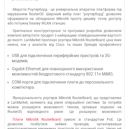
Мікротік Роутерборд - це універсальна апаратна платформа під
керуванням RouterOS. Широкий вибір плат "роутерборд" дозволяє
сформувати на обладнанні Mikrotik просту дешеву точку доступу
або потужну базову WLAN станцію.
Оригінальні конструкторські та програмні розробки дозволили
компанії випустити продукт з найкращим співвідношенням вартості
до якості. LanMarket пропонує роутери Mikrotik RouterBoard, ціна яких
нижча, ніж у аналогів від Cisco та інших брендів професійного
сегменту. У нас можна підібрати відповідну модель плати Mikrotik
RouterBoard з необхідними портами:
USB для підключення периферійних пристроїв та 3G-
модемів;
Gigabit Ethernet для повноцінного використання
можливостей бездротового стандарту 802.11n MiMO;
COM-порти для підключення плати до персонального
комп'ютера.
Функціональність роутерів Mikrotik RouterBoard, що представлені
в LanMarket, залежить від рівня операційної системи. За потреби
можна розширити можливості техніки, купивши ліцензію на
RouterOS відповідного рівня. Це розширює можливості
налаштувань та дозволяє створити мережі будь-якого рівня
Плати Mikrotik RouterBoard
сумісні зі стандартом PoE. Це
складності.
дозволяє позбутися зайвих проводів, організувавши
електроживлення мережевих пристроїв по кручений парі. Через неї