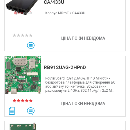
CA/433U
Корпус MikroTik CA433U ...
ЦІНА ПОКИ НЕВІДОМА
RB912UAG-2HPnD
RouterBoard RB912UAG-2HPnD Mikrotik -
бездротова платформа для створення БС
або зв'язку точка-точка. Вбудований
радіомодуль 2.4GHz, 802.11b/g/n, 2x2 M...
ЦІНА ПОКИ НЕВІДОМА