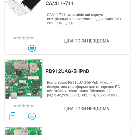
CA/411-711
CA411-711 - алюмінієвий корпус
внутрішнього застосування для пристроїв
серії RB411, RB711 ...
ЦІНА ПОКИ НЕВІДОМА
RB912UAG-5HPnD
RouterBoard RB912UAG-5HPnD Mikrotik -
бездротова платформа для створення БС
або зв'язку точка-точка. Вбудований
радіомодуль 5GHz, 802.11 a/n, 2x2 MIMO...
ЦІНА ПОКИ НЕВІДОМА