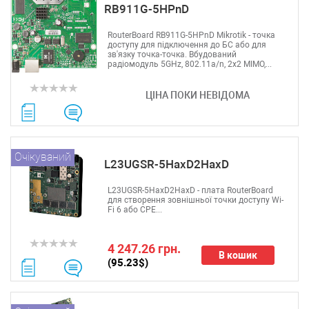
RB911G-5HPnD
RouterBoard RB911G-5HPnD Mikrotik - точка
доступу для підключення до БС або для
зв'язку точка-точка. Вбудований
радіомодуль 5GHz, 802.11a/n, 2x2 MIMO,...
ЦІНА ПОКИ НЕВІДОМА
Очікуваний
L23UGSR-5HaxD2HaxD
L23UGSR-5HaxD2HaxD - плата RouterBoard
для створення зовнішньої точки доступу Wi-
Fi 6 або CPE...
4 247.26 грн.
В кошик
(95.23$)