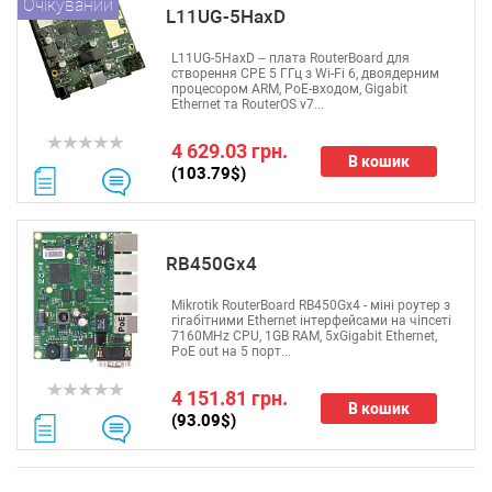
Очікуваний
L11UG-5HaxD
L11UG-5HaxD – плата RouterBoard для
створення CPE 5 ГГц з Wi-Fi 6, двоядерним
процесором ARM, PoE-входом, Gigabit
Ethernet та RouterOS v7...
4 629.03 грн.
В кошик
(103.79$)
RB450Gx4
Mikrotik RouterBoard RB450Gx4 - міні роутер з
гігабітними Ethernet інтерфейсами на чіпсеті
7160MHz CPU, 1GB RAM, 5xGigabit Ethernet,
PoE out на 5 порт...
4 151.81 грн.
В кошик
(93.09$)