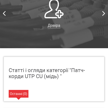
Довіра
Статті і огляди категорії "Патч-
корди UTP CU (мідь) "
Останні (
0
)