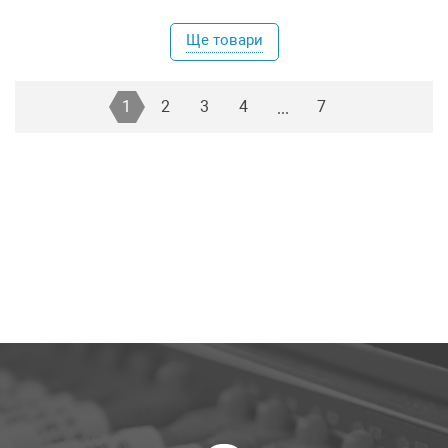
Ще товари
1
2
3
4
7
...