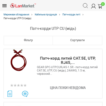
0
Мережеве обладнання
Кабельна продукція
Патч-корди литі
Патч-корди UTP CU (мідь)
Патч-корди UTP CU (мідь)
Фільтр
Сортувати
Патч-корд литий САТ.5E, UTP,
RJ45,...
GEAR GPC-UTPCURJ45-1.5R - патч-корд литий
САТ.5E, UTP, CU (мідь), 24AWG, 1.5 м,
червоний...
ЦІНА ПОКИ НЕВІДОМА