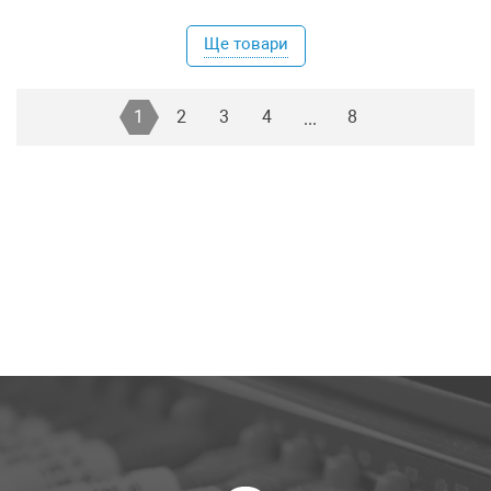
Ще товари
1
2
3
4
8
...