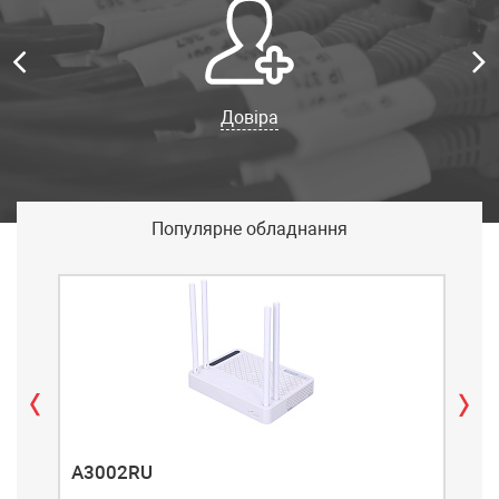
Довіра
Популярне обладнання
A3002RU
A3