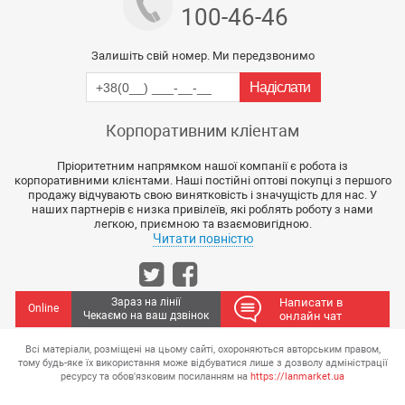
100-46-46
Залишіть свій номер. Ми передзвонимо
Корпоративним кліентам
Пріоритетним напрямком нашої компанії є робота із
корпоративними клієнтами. Наші постійні оптові покупці з першого
продажу відчувають свою винятковість і значущість для нас. У
наших партнерів є низка привілеїв, які роблять роботу з нами
легкою, приємною та взаємовигідною.
Читати повністю
Зараз на лінії
Написати в
Online
Чекаємо на ваш дзвінок
онлайн чат
Всі матеріали, розміщені на цьому сайті, охороняються авторським правом,
тому будь-яке їх використання може відбуватися лише з дозволу адміністрації
ресурсу та обов'язковим посиланням на
https://lanmarket.ua