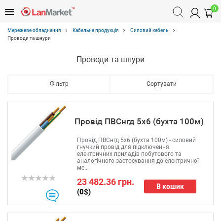
0
Мережеве обладнання
Кабельна продукція
Силовий кабель
Проводи та шнури
Проводи та шнури
Фільтр
Сортувати
Провід ПВСнгд 5х6 (бухта 100м)
Провід ПВСнгд 5х6 (бухта 100м) - силовий
гнучкий провід для підключення
електричних приладів побутового та
аналогічного застосування до електричної
ме...
23 482.36 грн.
В кошик
(0$)