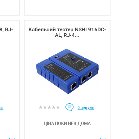
, RJ-
Кабельний тестер NSHL916DC-
AL, RJ-4...
ів
0
відгуків
ЦІНА ПОКИ НЕВІДОМА