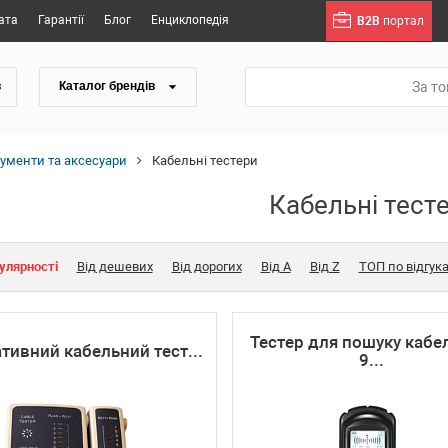
ата
Гарантії
Блог
Енциклопедія
B2B
портал
За т
в
Каталог брендів
рументи та аксесуари
Кабельні тестери
Кабельні тест
улярності
Від дешевих
Від дорогих
Від A
Від Z
ТОП по відгук
Тестер для пошуку кабе
тивний кабельний тест...
9...