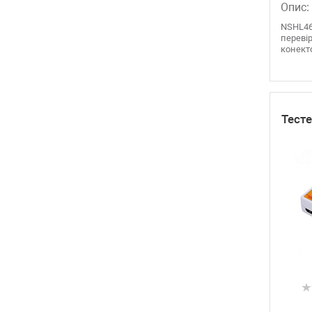
Опис:
NSHL46
перевір
конекто
Тест