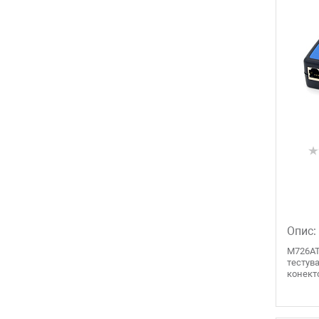
Опис:
M726AT
тестува
конекто