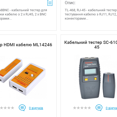
Опис:
8BNC - кабельний тестер для
TL-468, RJ-45 - кабельний тесте
ки кабелю з 2 x RJ45, 2 x BNC
тестування кабелю з RJ11, RJ12,
рами...
конекторами...
Кабельний тестер SC-610
ер HDMI кабелю ML14246
45
0
відгуків
0
відгук