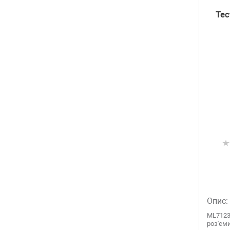
Тес
Опис:
ML7123 
роз'єми: