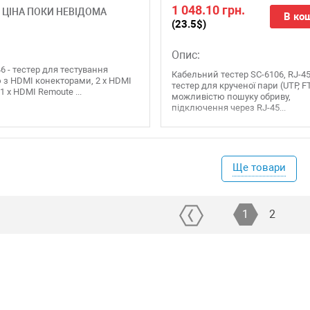
1 048.10 грн.
ЦІНА ПОКИ НЕВІДОМА
В ко
(23.5$)
Опис:
6 - тестер для тестування
Кабельний тестер SC-6106, RJ-45
 з HDMI конекторами, 2 x HDMI
тестер для крученої пари (UTP, F
 1 x HDMI Remoute ...
можливістю пошуку обриву,
підключення через RJ-45...
Ще товари
1
2