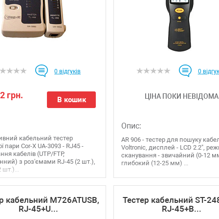
0
відгуків
0
відгук
2 грн.
ЦІНА ПОКИ НЕВІДОМА
В кошик
Опис:
ивний кабельний тестер
AR 906 - тестер для пошуку каб
ї пари Cor-X UA-3093 - RJ45 -
Voltronic, дисплей - LCD 2.2", р
ння кабелів (UTP/FTP,
сканування - звичайний (0-12 м
ний) з роз'ємами RJ-45 (2 шт.),
глибокий (12-25 мм) ...
 шт.)...
р кабельний M726ATUSB,
Тестер кабельний ST-24
RJ-45+U...
RJ-45+B...