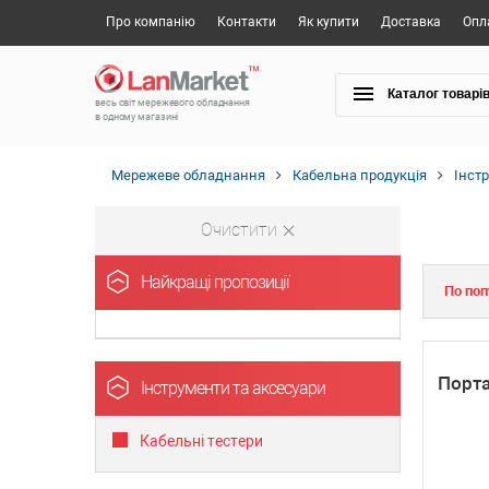
Про компанію
Контакти
Як купити
Доставка
Опл
Каталог товарі
весь світ мережевого обладнання
в одному магазині
Мережеве обладнання
Кабельна продукція
Інст
Очистити
Найкращі пропозиції
По поп
Порта
Інструменти та аксесуари
Кабельні тестери