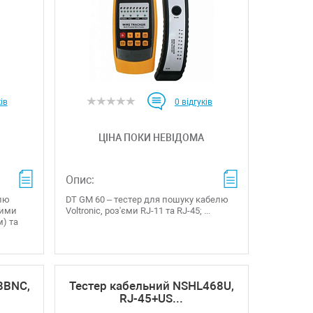
ів
0
відгуків
ЦІНА ПОКИ НЕВІДОМА
Опис:
елю
DT GM 60 – тестер для пошуку кабелю
ежими
Voltronic, роз'єми RJ-11 та RJ-45; ...
м) та
8BNC,
Тестер кабельний NSHL468U,
RJ-45+US...