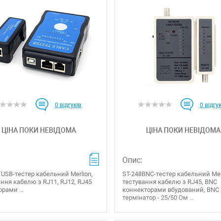
0
відгуків
0
відгук
ЦІНА ПОКИ НЕВІДОМА
ЦІНА ПОКИ НЕВІДОМА
Опис:
USB-тестер кабельний Merlion,
ST-248BNC-тестер кабельний Mer
ння кабелю з RJ11, RJ12, RJ45
тестування кабелю з RJ45, BNC
рами ...
коннекторами вбудований, BNC
термінатор - 25/50 Ом ...