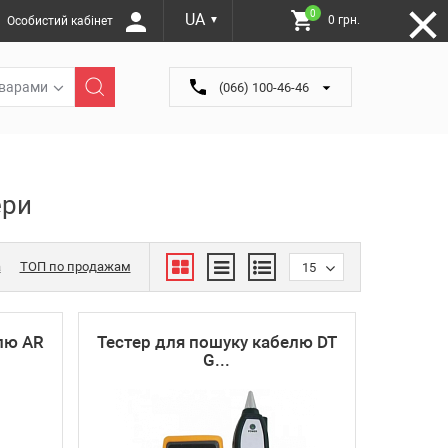
0
UA
0 грн.
Особистий кабінет
▼
оварами
(066) 100-46-46
ери
а
ТОП по продажам
15
лю AR
Тестер для пошуку кабелю DT
G...