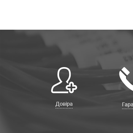
Довіра
Гара