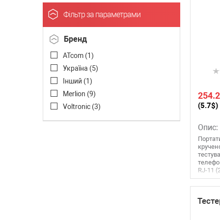
Фільтр за параметрами
Бренд
ATcom (
1
)
Україна (
5
)
Інший (
1
)
Merlion (
9
)
254.2
(5.7$)
Voltronic (
3
)
Опис:
Портат
кручено
тестува
телефон
RJ-11 (2
Тесте