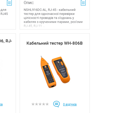
Опис:
р для
NSHL916DC-AL, RJ-45 - кабельний
 RJ45
тестер для одночасної перевірки
цілісності проводів та з'єднань у
кабелях з крученими парами, роз'єми
RJ-45, RJ-11 ...
6, RJ-
Кабельний тестер WH-806B
ів
0
відгуків