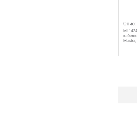
Опис:
ML1424
кабелю
Master,