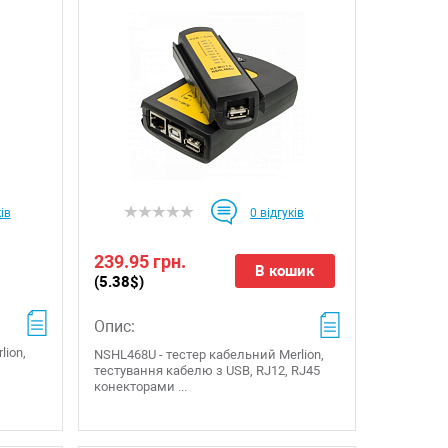
ів
0
відгуків
239.95 грн.
В кошик
(5.38$)
Опис:
lion,
NSHL468U - тестер кабельний Merlion,
тестування кабелю з USB, RJ12, RJ45
конекторами ...