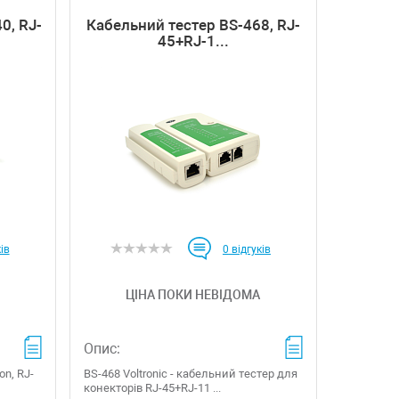
0, RJ-
Кабельний тестер BS-468, RJ-
45+RJ-1...
ів
0
відгуків
ЦІНА ПОКИ НЕВІДОМА
Опис:
on, RJ-
BS-468 Voltronic - кабельний тестер для
конекторів RJ-45+RJ-11 ...