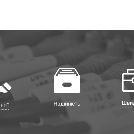
Швид
Надійність
нтії