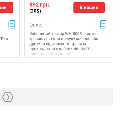
892 грн.
шик
В кошик
(20$)
Опис:
 -
Кабельний тестер WH-806B - тестер-
TP) з
трасошукач для пошуку кабелю або
дроту та відстеження траси їх
прокладання в кабельній лінії без
пошкодження ізоляці...