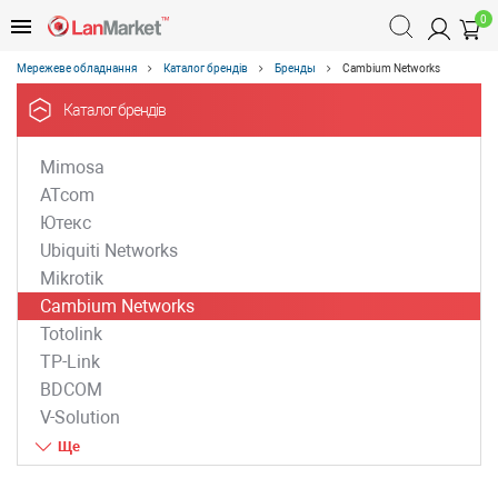
0
Мережеве обладнання
Каталог брендів
Бренды
Cambium Networks
Каталог брендів
Mimosa
ATcom
Ютекс
Ubiquiti Networks
Mikrotik
Cambium Networks
Totolink
TP-Link
BDCOM
V-Solution
ZTE
D-Link