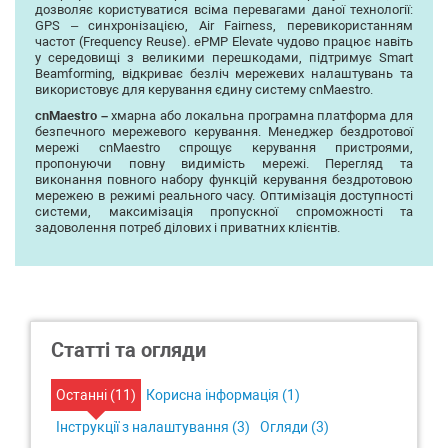
дозволяє користуватися всіма перевагами даної технології:
GPS – синхронізацією, Air Fairness, перевикористанням
частот (Frequency Reuse). ePMP Elevate чудово працює навіть
у середовищі з великими перешкодами, підтримує Smart
Beamforming, відкриває безліч мережевих налаштувань та
використовує для керування єдину систему cnMaestro.
cnMaestro –
хмарна або локальна програмна платформа для
безпечного мережевого керування. Менеджер бездротової
мережі cnMaestro спрощує керування пристроями,
пропонуючи повну видимість мережі. Перегляд та
виконання повного набору функцій керування бездротовою
мережею в режимі реального часу. Оптимізація доступності
системи, максимізація пропускної спроможності та
задоволення потреб ділових і приватних клієнтів.
Статті та огляди
Останні (
11
)
Корисна інформація (
1
)
Інструкції з налаштування (
3
)
Огляди (
3
)