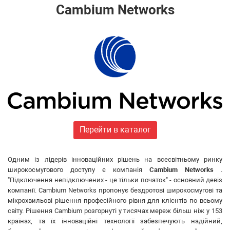
Huawei
Cambium Networks
FiberField
Ajax
GEAR
C-Data
Prolum
Merlion
Dahua
ONV
Hikvision
Edge-core
Перейти в каталог
Ruijie
Aruba
Одним із лідерів інноваційних рішень на всесвітньому ринку
Jirous
широкосмугового доступу є компанія
Cambium Networks
.
Ok-net
"Підключення непідключених - це тільки початок" - основний девіз
компанії. Cambium Networks пропонує бездротові широкосмугові та
Cisco
мікрохвильові рішення професійного рівня для клієнтів по всьому
MULTITEST
світу. Рішення Cambium розгорнуті у тисячах мереж більш ніж у 153
Tenda
країнах, та їх інноваційні технології забезпечують надійний,