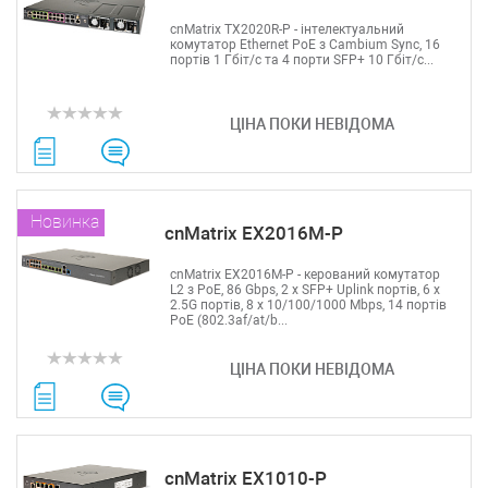
cnMatrix TX2020R-P - інтелектуальний
комутатор Ethernet PoE з Cambium Sync, 16
портів 1 Гбіт/с та 4 порти SFP+ 10 Гбіт/с...
ЦІНА ПОКИ НЕВІДОМА
Новинка
cnMatrix EX2016M-P
cnMatrix EX2016M-P - керований комутатор
L2 з PoE, 86 Gbps, 2 x SFP+ Uplink портів, 6 х
2.5G портів, 8 х 10/100/1000 Mbps, 14 портів
PoE (802.3af/at/b...
ЦІНА ПОКИ НЕВІДОМА
cnMatrix EX1010-P