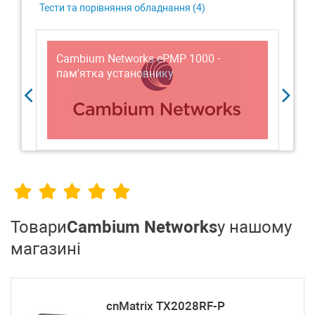
Тести та порівняння обладнання (
4
)
Cambium Networks ePMP 1000 -
Ог
на
пам'ятка установнику
Ne
а
Товари
Cambium Networks
у нашому
магазині
cnMatrix TX2028RF-P