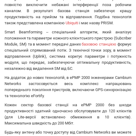
Grandstream
повністю виключити небажані інтерференції поза робочим
Utepo
каналом. В результаті базова станція забезпечує кращу
Zyxel
продуктивність на прийом та відправлення. Подібна технологія
також представлена компанією
Ubiquiti
і має назву PRISM.
Yokogawa
Mercusys
Smart Beamforming – спеціальний алгоритм, який аналізує
положення та параметри кожного клієнтського пристрою (Subcriber
Grandway
Module, SM) та в момент передачі даних
базовою станцією
формує
APC
спеціальний спрямований потік. З технічної точки зору, в момент
OpenVox
відправлення (Uplink), система коригує параметри і потужність
Keenetic
модуля, що передає, забезпечуючи оптимальну продуктивність,
незалежно від видалення SM від БС.
На додаток до нових технологій, в ePMP 2000 інженерами Cambium
Networks застосовується весь комплекс напрацювань
попереднього покоління пристроїв, включаючи GPS-синхронізацію
та технологію eFortify.
Кожен сектор базової станції на ePMP 2000 без шкоди
продуктивності здатний одночасно обслуговувати до 120 клієнтів
(для Lite-версії встановлено обмеження в 10 клієнтів).
Максимальна швидкість до 200 Мбіт.
Будь-яку антену або точку доступу від Cambium Networks ви можете