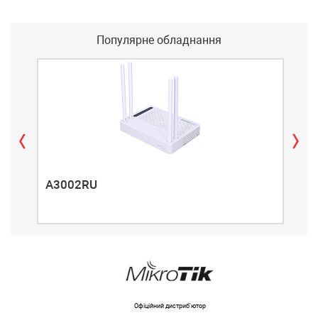
Популярне обладнання
A3002RU
A3
Офіційний дистриб'ютор