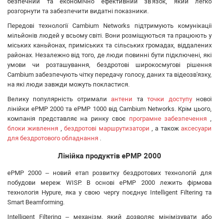
ATIS
безпечний та економічно ефективний зв'язок, який легко
розгорнути та забезпечити видатні показники.
CSV
Ripley
Передові технології Cambium Networks підтримують комунікації
мільйонів людей у всьому світі. Вони розміщуються та працюють у
Ritar
міських каньйонах, приміських та сільських громадах, віддалених
Fujikura
районах. Незалежно від того, де люди повинні бути підключені, які
IMOU
умови чи розташування, бездротові широкосмугові рішення
DVP
Cambium забезпечують чітку передачу голосу, даних та відеозв'язку,
на які люди завжди можуть покластися.
Jilong
Reolink
Велику популярність отримали
антени
та
точки доступу
нової
лінійки ePMP 2000 та ePMP 1000 від Cambium Networks. Крім цього,
Одескабель
компанія представляє на ринку своє
програмне забезпечення
,
ЗЗКМ
блоки живлення
,
бездротові маршрутизатори
, а також
аксесуари
Netis
для бездротового обладнання
.
Fibaro
Лінійка продуктів
ePMP 2000
Logic Power
Furukawa
ePMP 2000 – новий етап розвитку бездротових технологій для
побудови мереж WISP. В основі ePMP 2000 лежить фірмова
Signal Fire
технологія Hypure, яка у свою чергу поєднує Intelligent Filtering та
Full Energy
Smart Beamforming.
VIA Security
Intelligent Filtering – механізм, який дозволяє мінімізувати або