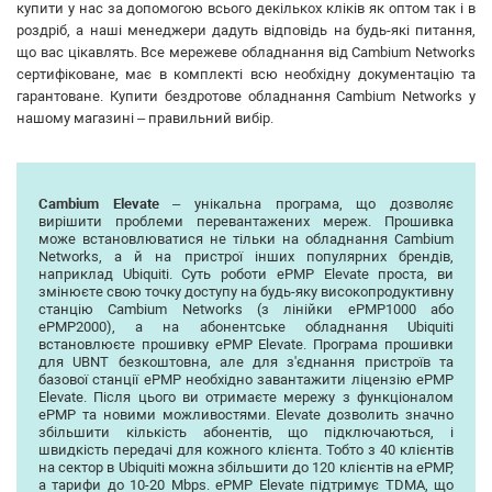
купити у нас за допомогою всього декількох кліків як оптом так і в
роздріб, а наші менеджери дадуть відповідь на будь-які питання,
що вас цікавлять. Все мережеве обладнання від Cambium Networks
сертифіковане, має в комплекті всю необхідну документацію та
гарантоване. Купити бездротове обладнання Cambium Networks у
нашому магазині – правильний вибір.
Cambium Elevate
– унікальна програма, що дозволяє
вирішити проблеми перевантажених мереж. Прошивка
може встановлюватися не тільки на обладнання Cambium
Networks, а й на пристрої інших популярних брендів,
наприклад Ubiquiti. Суть роботи ePMP Elevate проста, ви
змінюєте свою точку доступу на будь-яку високопродуктивну
станцію Cambium Networks (з лінійки ePMP1000 або
ePMP2000), а на абонентське обладнання Ubiquiti
встановлюєте прошивку ePMP Elevate. Програма прошивки
для UBNT безкоштовна, але для з'єднання пристроїв та
базової станції ePMP необхідно завантажити ліцензію ePMP
Elevate. Після цього ви отримаєте мережу з функціоналом
ePMP та новими можливостями. Elevate дозволить значно
збільшити кількість абонентів, що підключаються, і
швидкість передачі для кожного клієнта. Тобто з 40 клієнтів
на сектор в Ubiquiti можна збільшити до 120 клієнтів на ePMP,
а тарифи до 10-20 Mbps. ePMP Elevate підтримує TDMA, що