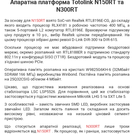
Апаратна платформа Totolink N150RT та
N300RT
За основу для
N150RT
взято SoC-чіп Realtek RTL8196E-CG, до складу
якого входить процесор RLX4181 з робочою частотою 400 МГц, а
також 5-портовий L2 комутатор RTL8196E. Враховуючи підсумкову
ціну продукту в 10 у.о., вибір Realtek цілком передбачуваний. На
цьому процесорі зібрані деякі ревізії D-Link DIR-300 та DIR-615.
Оскільки процесор не має вбудованої підтримки бездротової
мережі, окремо розпаяний чіп RTL8188ER з підтримкою стандарту
802.11n у конфігурації SISO (1T1R). Бездротовий модуль та процесор
з'єднані шиною PCIe.
Оперативна пам'ять розпаяна на кристалі W9825G6KH-6 (32Мбайт
SDRAM 166 МГц) виробництва Winbond. Постійна пам'ять розпаяна
на 25Q32CSIG об'ємом 4 Мбайт.
Цікаво, що підсистема живлення реалізована на основі
стабілізатора LSC LSP5526. Для порівняння, цей же стабілізатор
застосовується у підсистемі живлення Mikrotik LHG 5 та SXT Lite 5.
З особливостей – замість звичних SMD LED, виробник застосував
звичайні LED. Загалом якість паяння та складання на досить
високому рівні, незважаючи на низький ціновий сегмент
пристрою.
Що стосується апаратної реалізації,
N300RT
лише трохи
відрізняється від
N150RT
. Як процесор, як і раніше, застосовується