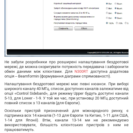
Не забули розробники про розширені налаштування бездротової
мережі, де можна скоригувати потужність передавача і заборонити
обмін даними між клієнтами. Для
N300RT
доступна додаткова
опція – Beamformin (формування діаграми спрямованості).
Налаштування бездротової мережі має певні нюанси. При виборі
широкого каналу 40 МГц, список доступних каналів залежатиме від
опції «Control Sideband», для режиму Upper будуть доступні канали
5-13, для Lower - 1-9. У той же час, при установці 20 МГц доступний
повний список з 13 каналів (для Європи).
Оскільки пристрій призначений для міжнародного ринку, є
підтримка всіх 14 каналів (1-13 для Європи та Китаю, 1-11 для США,
1-14 для Японії). Втім, канали 13-14 ми не рекомендуємо
використовувати, більшість клієнтських пристроїв з ним не
працюватимуть.