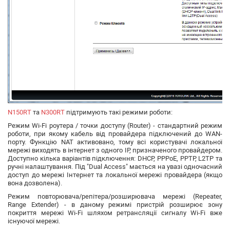
N150RT
та
N300RT
підтримують такі режими роботи:
Режим Wi-Fi роутера / точки доступу (Router)
- стандартний режим
роботи, при якому кабель від провайдера підключений до WAN-
порту. Функцію NAT активовано, тому всі користувачі локальної
мережі виходять в інтернет з одного IP, призначеного провайдером.
Доступно кілька варіантів підключення: DHCP, PPPoE, PPTP, L2TP та
ручні налаштування. Під "Dual Access" мається на увазі одночасний
доступ до мережі Інтернет та локальної мережі провайдера (якщо
вона дозволена).
Режим повторювача/репітера/розширювача мережі (Repeater,
Range Extender)
- в даному режимі пристрій розширює зону
покриття мережі Wi-Fi шляхом ретрансляції сигналу Wi-Fi вже
існуючої мережі.