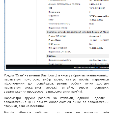
Розділ "Стан" - звичний Dashboard, в якому зібрані всі найважливіші
параметри пристрою: вибір мови, статус портів, параметри
підключення до провайдера, режим роботи точки доступу,
параметри локальної мережі, аптайм, версія прошивки,
завантаження процесора та використання пам'яті.
Параметри зручно розбиті за групами, єдиний недолік -
завантаження ЦП і пам'яті оновлюються лише за завантаженні
сторінки, а чи не постійно.
Розділ «Режим роботи» - те, чого не вистачає всім