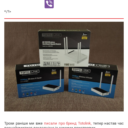
Viber
*/?>
Трохи раніше ми вже
писали про бренд Totolink,
тепер настав час
познайомитися докладніше із самими пристроями.