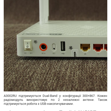
A3002RU підтримується Dual-Band у конфігурації 300+867. Кожен
радіомодуль використовує по 2 незалежні антени. Також
підтримується робота з USB-накопичувачами.