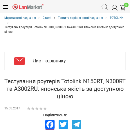
0
Мережеве обладнання
Статті
Тести та порівняння обладнання
TOTOLINK
Тестування роутерів Totolink N150RT, N300RT та A3002RU: японська якість за доступною
ціною
Лист керівнику
Тестування роутерів Totolink N150RT, N300RT
та A3002RU: японська якість за доступною
ціною
15.03.2017
Поділитись у:
Facebook
Twitter
Telegram