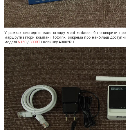
У рамках сьогоднішнього огляду мені хотілося б поговорити про
маршрутизатори компанії Totolink, зокрема про найбільш доступні
моделі
N150
/
300RT
і новинку A3002RU.