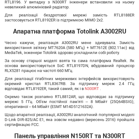
RTL8196. У випадку з N300RT інженери встановили на ньому
невеликий алюмінієвий радіатор.
Для реалізації бездротової мережі замість RTL8188ER
застосовується RTL8192ER із підтримкою MIMO 2x2.
Апаратна платформа Totolink A3002RU
Чесно кажучи, реалізація A3002RU мене здивувала. Замість
використання зв'язку MT7620A (580 МГц) + MT7612E (802.11ac) від
MediaTek, інженери Totolink здорово ускладнили собі роботу.
За основу старшої моделі взята та сама платформа Realtek. Як
основа використовується SoC RTL8197DN, вбудований процесор
RLX5281 працює на частоті 660 МГц.
Для реалізації гігабітних мережевих інтерфейсів використовують
окремий кристал RTL8367RB. За підтримку мереж 2.4 ГГц
відповідає RTL8192ER, такий самий, як і в
N300RT
.
Окремо також розпаяно RTL8812AR, що відповідає за підтримку
мережі 5 ГГц. Об'єм постійної пам'яті – 8 Мбайт (25Q64BSIG);
оперативної – 64 Мбайт (ESMT M14D5121632A).
Щодо апаратної реалізації, A3002RU аналогічний популярної моделі
D-Link DIR-825/AC E1, яка зовсім недавно (вересень 2016) пройшла
сертифікацію FCC.
Панель управління N150RT та N300RT