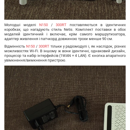
Молодші моделі
N150
/
300RT
поставляються в ідентичних
коробках, що нагадують стиль Netis. Комплект поставки в обох
моделей ідентичний і включає, крім самого маршрутизатора,
адаптер живлення і патчкорд довжиною трохи менше 90 см.
Відмінність
N150
/
300RT
тільки у радіомодулі і, як наслідок, різних
можливостях Wi-Fi. В іншому ж вони ідентичні, однаковий дизайн,
процесор та набір інтерфейсів (1WAN + 4 LAN). Є кнопка апаратного
увімкнення/вимкнення пристрою.