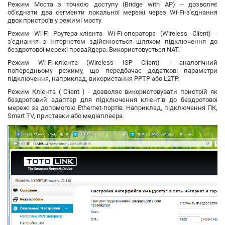
Режим Моста з точкою доступу (Bridge with AP)
– дозволяє
об'єднати два сегменти локальної мережі через Wi-Fi-з'єднання
двох пристроїв у режимі мосту.
Режим Wi-Fi Роутера-клієнта Wi-Fi-оператора (Wireless Client)
-
з'єднання з Інтернетом здійснюється шляхом підключення до
бездротової мережі провайдера. Використовується NAT.
Режим Wi-Fi-клієнта
(Wireless ISP Client)
- аналогічний
попередньому режиму, що передбачає додаткові параметри
підключення, наприклад, використання PPTP або L2TP.
Режим Клієнта (
Client
)
- дозволяє використовувати пристрій як
бездротовий адаптер для підключення клієнтів до бездротової
мережі за допомогою Ethernet-портів. Наприклад, підключення ПК,
Smart TV, приставки або медіаплеєра.