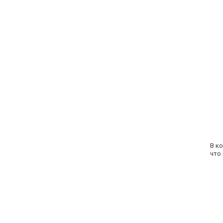
В к
что