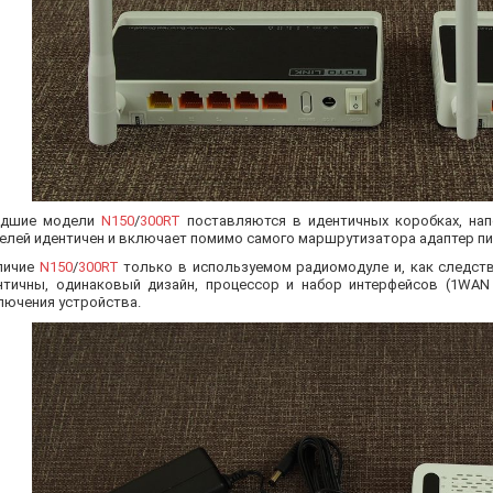
дшие модели
N150
/
300RT
поставляются в идентичных коробках, нап
елей идентичен и включает помимо самого маршрутизатора адаптер пита
личие
N150
/
300RT
только в используемом радиомодуле и, как следств
нтичны, одинаковый дизайн, процессор и набор интерфейсов (1WAN 
лючения устройства.