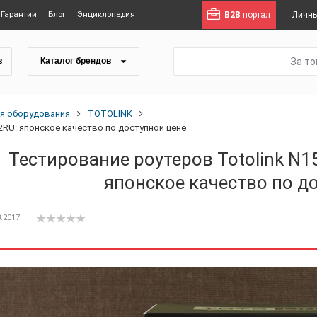
Гарантии
Блог
Энциклопедия
B2B
портал
Личны
За т
в
Каталог брендов
ия оборудования
TOTOLINK
2RU: японское качество по доступной цене
Тестирование роутеров Totolink N1
японское качество по д
3.2017