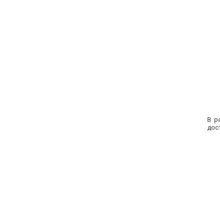
В р
дос