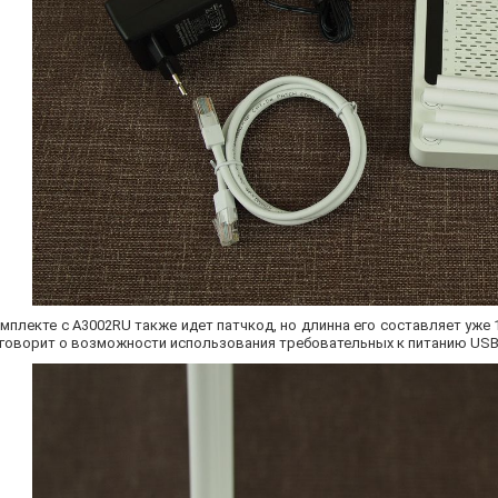
омплекте с A3002RU также идет патчкод, но длинна его составляет уже 
 говорит о возможности использования требовательных к питанию USB