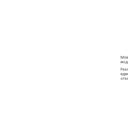
Мла
мод
Раз
иде
отк