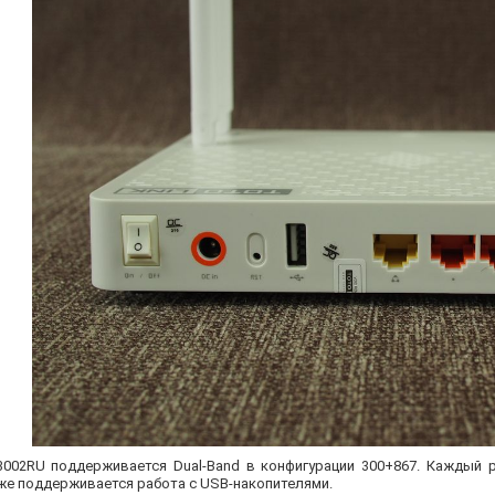
3002RU поддерживается Dual-Band в конфигурации 300+867. Каждый 
же поддерживается работа с USB-накопителями.