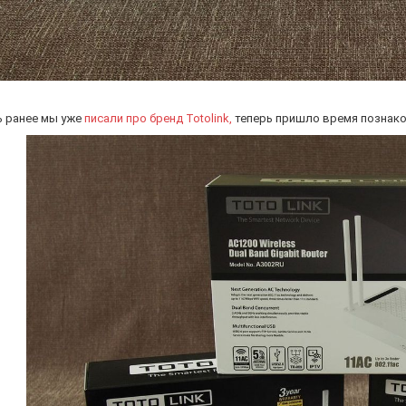
ь ранее мы уже
писали про бренд Totolink,
теперь пришло время познако