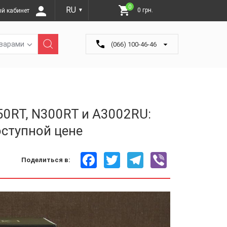
0
RU
0 грн.
й кабинет
▼
оварами
(066) 100-46-46
50RT, N300RT и A3002RU:
оступной цене
Facebook
Twitter
Telegram
Viber
Поделиться в: