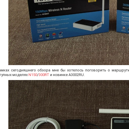
амках сегодняшнего обзора мне бы хотелось поговорить о маршрутиз
тупных моделях
N150
/
300RT
и новинке A3002RU.