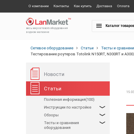
О компании
Контакты
Как купить
Доставка
Оплата
Каталог товаро
весь мир сетевого оборудования
в одном магазине
Сетевое оборудование
Статьи
Тесты и сравнен
Тестирование роутеров Totolink N150RT, N300RT и A300
Новости
Статьи
15.0
Полезная информация(100)
Инструкции по настройке
Обзоры
Тесты и сравнения
оборудования