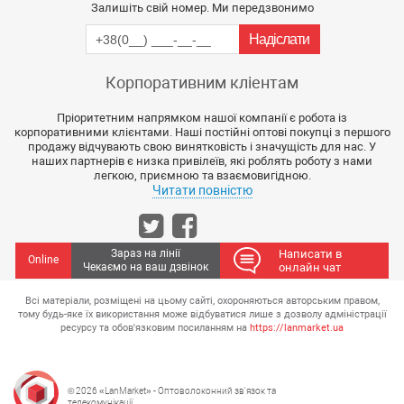
Залишіть свій номер. Ми передзвонимо
Корпоративним кліентам
Пріоритетним напрямком нашої компанії є робота із
корпоративними клієнтами. Наші постійні оптові покупці з першого
продажу відчувають свою винятковість і значущість для нас. У
наших партнерів є низка привілеїв, які роблять роботу з нами
легкою, приємною та взаємовигідною.
Читати повністю
Зараз на лінії
Написати в
Online
Чекаємо на ваш дзвінок
онлайн чат
Всі матеріали, розміщені на цьому сайті, охороняються авторським правом,
тому будь-яке їх використання може відбуватися лише з дозволу адміністрації
ресурсу та обов'язковим посиланням на
https://lanmarket.ua
© 2026 «LanMarket» - Оптоволоконний зв'язок та
телекомунікації