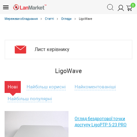
0
Мережеве обладнання
Статті
Огляди
LigoWave
Лист керівнику
LigoWave
Нові
Найбільш корисні
Найкоментованіші
Найбільш популярні
Огляд бездротової точки
доступу LigoPTP 5-23 PRO