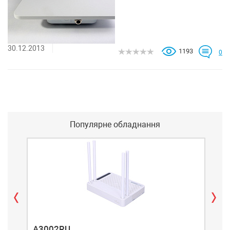
30.12.2013
1193
0
Популярне обладнання
A3002RU
A3