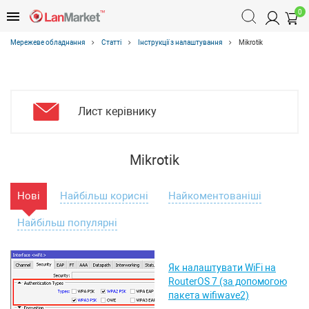
0
Мережеве обладнання
Статті
Інструкції з налаштування
Mikrotik
Лист керівнику
Mikrotik
Нові
Найбільш корисні
Найкоментованіші
Найбільш популярні
Як налаштувати WiFi на
RouterOS 7 (за допомогою
пакета wifiwave2)