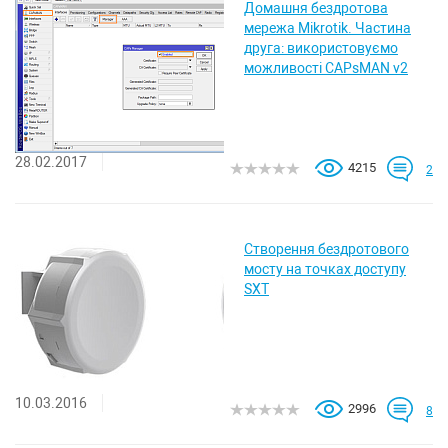
Домашня бездротова
мережа Mikrotik. Частина
друга: використовуємо
можливості CAPsMAN v2
28.02.2017
4215
2
Створення бездротового
мосту на точках доступу
SXT
10.03.2016
2996
8