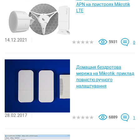
APN на пристроях Mikrotik
LTE
14.12.2021
5931
0
Домашня бездротова
мережа на Mikrotik: приклад
повністю ручного
налаштування
28.02.2017
6889
1