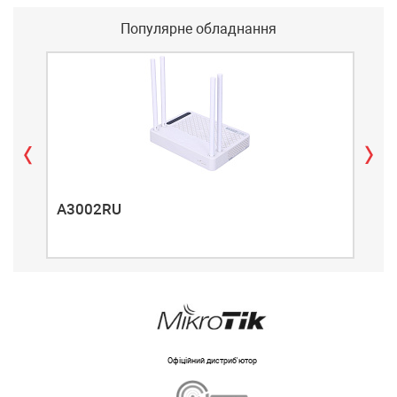
Популярне обладнання
A3002RU
A3
Офіційний дистриб'ютор