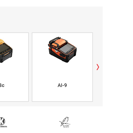
airFiber 5X
8c
AI-9
5XHD