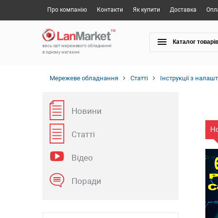
Про компанію
Контакти
Як купити
Доставка
Опл
Каталог товарі
весь світ мережевого обладнання
в одному магазині
Мережеве обладнання
Статті
Інструкції з налаш
Новини
Н
Статті
Відео
Поради