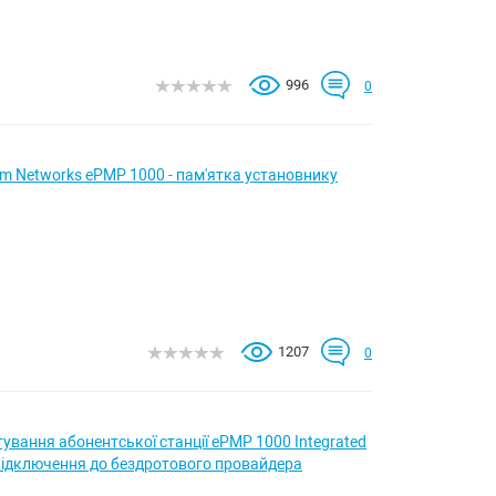
996
0
m Networks ePMP 1000 - пам'ятка установнику
1207
0
ування абонентської станції ePMP 1000 Integrated
 підключення до бездротового провайдера