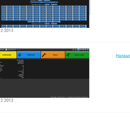
12.2013
Налашт
12.2013