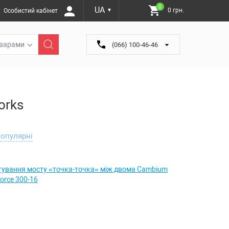
0
UA
0 грн.
Особистий кабінет
▼
оварами
(066) 100-46-46
orks
опулярні
ування мосту «точка-точка» між двома Cambium
orce 300-16