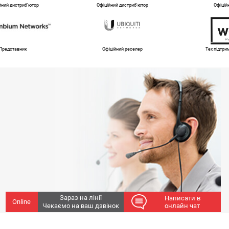
йний дистриб'ютор
Офіційний дистриб'ютор
Офіцій
Представник
Офіційний реселер
Тех підтр
Зараз на лінії
Написати в
Online
Чекаємо на ваш дзвінок
онлайн чат