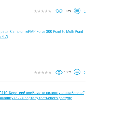
1869
0
рація Cambium ePMP Force 300 Point to Multi Point
e 4.7)
1002
0
 E410: Короткий посібник та налаштування базової
налаштування порталу гостьового доступу