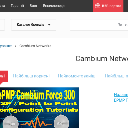
ата
Гарантії
Блог
Енциклопедія
B2B
портал
За т
в
Каталог брендів
тування
Cambium Networks
Cambium Netw
ові
Найбільш корисні
Найкоментованіші
Найбільш п
Налашт
EPMP F