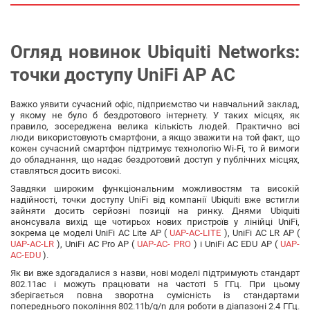
Огляд новинок Ubiquiti Networks:
точки доступу UniFi AP AC
Важко уявити сучасний офіс, підприємство чи навчальний заклад,
у якому не було б бездротового інтернету. У таких місцях, як
правило, зосереджена велика кількість людей. Практично всі
люди використовують смартфони, а якщо зважити на той факт, що
кожен сучасний смартфон підтримує технологію Wi-Fi, то й вимоги
до обладнання, що надає бездротовий доступ у публічних місцях,
ставляться досить високі.
Завдяки широким функціональним можливостям та високій
надійності, точки доступу UniFi від компанії Ubiquiti вже встигли
зайняти досить серйозні позиції на ринку. Днями Ubiquiti
анонсувала вихід ще чотирьох нових пристроїв у лінійці UniFi,
зокрема це моделі UniFi AC Lite AP (
UAP-AC-LITE
), UniFi AC LR AP (
UAP-AC-LR
), UniFi AC Pro AP (
UAP-AC- PRO
) і UniFi AC EDU AP (
UAP-
AC-EDU
).
Як ви вже здогадалися з назви, нові моделі підтримують стандарт
802.11ac і можуть працювати на частоті 5 ГГц. При цьому
зберігається повна зворотна сумісність із стандартами
попереднього покоління 802.11b/g/n для роботи в діапазоні 2.4 ГГц.