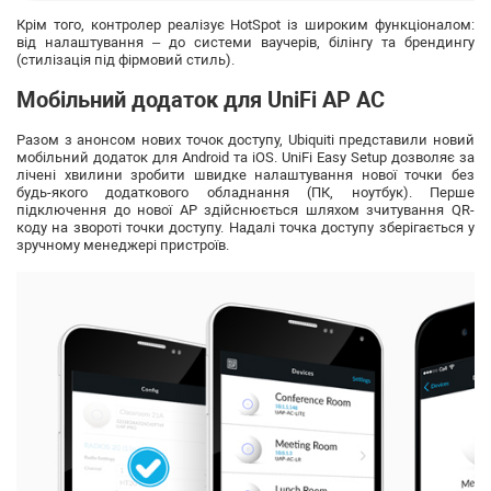
Крім того, контролер реалізує HotSpot із широким функціоналом:
від налаштування – до системи ваучерів, білінгу та брендингу
(стилізація під фірмовий стиль).
Мобільний додаток для UniFi AP AC
Разом з анонсом нових точок доступу, Ubiquiti представили новий
мобільний додаток для Android та iOS. UniFi Easy Setup дозволяє за
лічені хвилини зробити швидке налаштування нової точки без
будь-якого додаткового обладнання (ПК, ноутбук). Перше
підключення до нової AP здійснюється шляхом зчитування QR-
коду на звороті точки доступу. Надалі точка доступу зберігається у
зручному менеджері пристроїв.