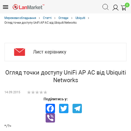
0
Мережеве обладнання
Статті
Огляди
Ubiquiti
Огляд точки доступу UniFi AP AC від Ubiquiti Networks
Лист керівнику
Огляд точки доступу UniFi AP AC від Ubiquiti
Networks
14.09.2015
Поділитись у:
Facebook
Twitter
Telegram
Viber
*/?>