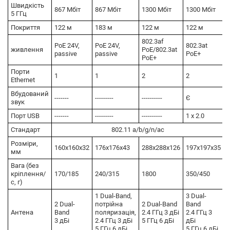
Швидкість
867 Мбіт
867 Мбіт
1300 Мбіт
1300 Мбіт
5 ГГц
Покриття
122 м
183 м
122 м
122 м
802.3af
PoE 24V,
PoE 24V,
802.3at
живлення
PoE/802.3at
passive
passive
PoE+
PoE+
Порти
1
1
2
2
Ethernet
Вбудований
-------
---------
----------
Є
звук
Порт USB
-------
---------
----------
1 x 2.0
Стандарт
802.11 a/b/g/n/ac
Розміри,
160х160х32
176х176х43
288х288х126
197х197х35
мм
Вага (без
кріплення/
170/185
240/315
1800
350/450
с, г)
1 Dual-Band,
3 Dual-
2 Dual-
потрійна
2 Dual-Band
Band
Антена
Band
поляризація,
2.4 ГГц 3 дБі
2.4 ГГц 3
3 дБі
2.4 ГГц 3 дБі
5 ГГц 6 дБі
дБі
5 ГГц 6 дБі
5 ГГц 6 дБі