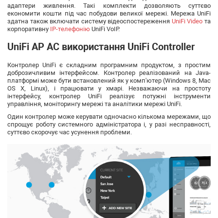
адаптери живлення. Такі комплекти дозволяють суттєво
економити кошти під час побудови великої мережі. Мережа UniFi
здатна також включати систему відеоспостереження
UniFi Video
та
корпоративну
IP-телефонію
UniFi VoIP.
UniFi AP AC використання UniFi Controller
Контролер UniFi є складним програмним продуктом, з простим
доброзичливим інтерфейсом. Контролер реалізований на Java-
платформі може бути встановлений як у комп'ютер (Windows 8, Mac
OS X, Linux), і працювати у хмарі. Незважаючи на простоту
інтерфейсу, контролер UniFi реалізує потужні інструменти
управління, моніторингу мережі та аналітики мережі UniFi.
Один контролер може керувати одночасно кількома мережами, що
спрощує роботу системного адміністратора і, у разі несправності,
суттєво скорочує час усунення проблеми.