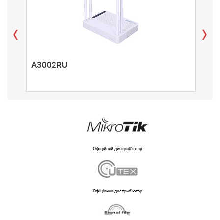
A3002RU
A3
Офіційний дистриб'ютор
Офіційний дистриб'ютор