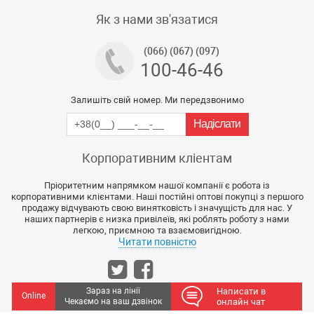
Тех підтримка магазину
Як з нами зв'язатися
(066) (067) (097)
100-46-46
Залишіть свій номер. Ми передзвонимо
Корпоративним кліентам
Пріоритетним напрямком нашої компанії є робота із
корпоративними клієнтами. Наші постійні оптові покупці з першого
продажу відчувають свою винятковість і значущість для нас. У
наших партнерів є низка привілеїв, які роблять роботу з нами
легкою, приємною та взаємовигідною.
Читати повністю
Зараз на лінії
Написати в
Online
Чекаємо на ваш дзвінок
онлайн чат