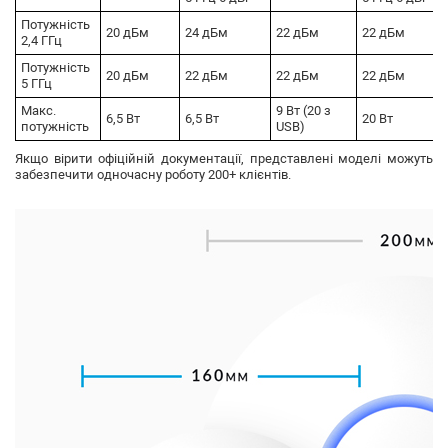
Потужність
20 дБм
24 дБм
22 дБм
22 дБм
2,4 ГГц
Потужність
20 дБм
22 дБм
22 дБм
22 дБм
5 ГГц
Макс.
9 Вт (20 з
6,5 Вт
6,5 Вт
20 Вт
потужність
USB)
Якщо вірити офіційній документації, представлені моделі можуть
забезпечити одночасну роботу 200+ клієнтів.