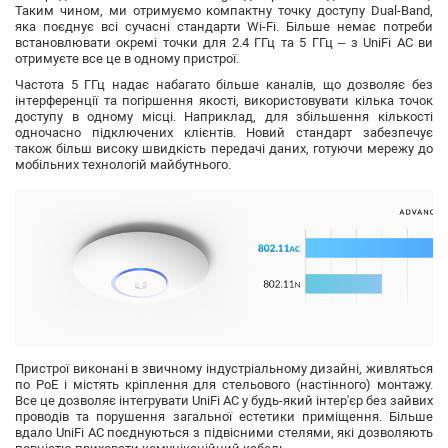
Таким чином, ми отримуємо компактну точку доступу Dual-Band,
яка поєднує всі сучасні стандарти Wi-Fi. Більше немає потреби
встановлювати окремі точки для 2.4 ГГц та 5 ГГц – з UniFi AC ви
отримуєте все це в одному пристрої.
Частота 5 ГГц надає набагато більше каналів, що дозволяє без
інтерференції та погіршення якості, використовувати кілька точок
доступу в одному місці. Наприклад, для збільшення кількості
одночасно підключених клієнтів. Новий стандарт забезпечує
також більш високу швидкість передачі даних, готуючи мережу до
мобільних технологій майбутнього.
Пристрої виконані в звичному індустріальному дизайні, живляться
по PoE і містять кріплення для стельового (настінного) монтажу.
Все це дозволяє інтегрувати UniFi AC у будь-який інтер'єр без зайвих
проводів та порушення загальної естетики приміщення. Більше
вдало UniFi AC поєднуються з підвісними стелями, які дозволяють