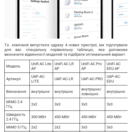
Т.к. компанія випустила одразу 4 нових пристрої, ми підготували
для вас спеціальну порівняльну таблицю, яка допоможе
визначити відмінності моделей та підібрати оптимальний варіант.
Unifi AC Lite
UniFi AC LR
UniFi AC Pro
UniFi AC
Модель
AP
AP
AP
EDU AP
UAP-AC-
UAP-AC-
Артикул
UAP-AC-LR
UAP-AC-PRO
LITE
EDU
внутрішнє/
Виконання
внутрішнє
внутрішнє
внутрішнє
зовнішнє
MIMO 2.4
2x2
3x3
3x3
3x3
ГГц
Швидкість
300 Мбіт
450 Мбіт
450 Мбіт
450 Мбіт
2.4 ГГц
MIMO 5 ГГц
2x2
2x2
3x3
3x3