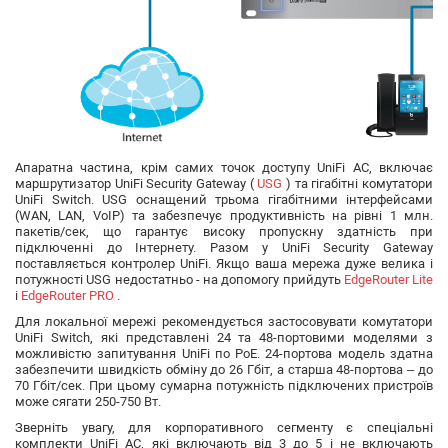
Апаратна частина, крім самих точок доступу UniFi AC, включає
маршрутизатор UniFi Security Gateway (
USG
) та гігабітні комутатори
UniFi Switch. USG оснащений трьома гігабітними інтерфейсами
(WAN, LAN, VoIP) та забезпечує продуктивність на рівні 1 млн.
пакетів/сек, що гарантує високу пропускну здатність при
підключенні до Інтернету. Разом у UniFi Security Gateway
поставляється контролер UniFi. Якщо ваша мережа дуже велика і
потужності USG недостатньо - на допомогу прийдуть
EdgeRouter Lite
і
EdgeRouter PRO
.
Для локальної мережі рекомендується застосовувати комутатори
UniFi Switch, які представлені 24 та 48-портовими моделями з
можливістю запитування UniFi по PoE. 24-портова модель здатна
забезпечити швидкість обміну до 26 Гбіт, а старша 48-портова – до
70 Гбіт/сек. При цьому сумарна потужність підключених пристроїв
може сягати 250-750 Вт.
Зверніть увагу, для корпоративного сегменту є спеціальні
комплекти UniFi AC, які включають від 3 до 5 і не включають