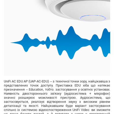
UniFi AC EDU AP (UAP-AC-EDU)
– з технічної точки зору, найцікавіша з
представлених точок доступу. Приставка EDU хіба що натякає
призначення – Education, тобто. застосування у освітніх установах.
Наявність двостороннього зв'язку (аудіосистема + мікрофон)
значно розширює можливості пристрою. Аудіосистема, що
застосовується, реалізує відтворення звуку з високим рівнем
деталізації та якості. Найцікавішим буде варіант застосування
спільно із системою відеоспостереження UniFi Video: ви зможете
не лише бачити людей, а й вступати з ними у двосторонній