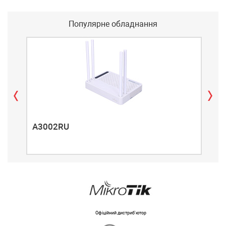
Популярне обладнання
A3002RU
A3
Офіційний дистриб'ютор