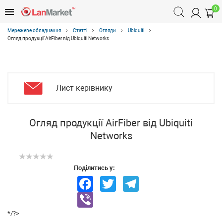
0
Мережеве обладнання
Статті
Огляди
Ubiquiti
Огляд продукції AirFiber від Ubiquiti Networks
Лист керівнику
Огляд продукції AirFiber від Ubiquiti
Networks
Поділитись у:
Facebook
Twitter
Telegram
Viber
*/?>