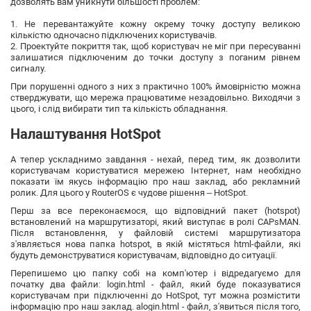
дозволять вам уникнути більшості проблем:
1. Не перевантажуйте кожну окрему точку доступу великою
кількістю одночасно підключених користувачів.
2. Проектуйте покриття так, щоб користувач не міг при пересуванні
залишатися підключеним до точки доступу з поганим рівнем
сигналу.
При порушенні одного з них з практично 100% ймовірністю можна
стверджувати, що мережа працюватиме незадовільно. Виходячи з
цього, і слід вибирати тип та кількість обладнання.
Налаштування HotSpot
А тепер ускладнимо завдання - нехай, перед тим, як дозволити
користувачам користуватися мережею Інтернет, нам необхідно
показати їм якусь інформацію про наш заклад, або рекламний
ролик. Для цього у RouterOS є чудове рішення – HotSpot.
Перш за все переконаємося, що відповідний пакет (hotspot)
встановлений на маршрутизаторі, який виступає в ролі CAPsMAN.
Після встановлення, у файловій системі маршрутизатора
з'являється нова папка hotspot, в якій містяться html-файли, які
будуть демонструватися користувачам, відповідно до ситуації.
Перепишемо цю папку собі на комп'ютер і відредагуємо для
початку два файли: login.html - файл, який буде показуватися
користувачам при підключенні до HotSpot, тут можна розмістити
інформацію про наш заклад. alogin.html - файл, з'явиться після того,