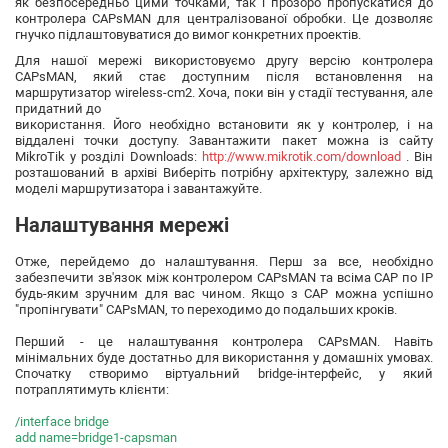
як безпосередньо цими точками, так і прозоро пропускатися до
контролера CAPsMAN для централізованої обробки. Це дозволяє
гнучко підлаштовуватися до вимог конкретних проектів.
Для нашої мережі використовуємо другу версію контролера
CAPsMAN, який стає доступним після встановлення на
маршрутизатор wireless-cm2. Хоча, поки він у стадії тестування, але
придатний до
використання. Його необхідно встановити як у контролер, і на
віддалені точки доступу. Завантажити пакет можна із сайту
MikroTik у розділі Downloads:
http://www.mikrotik.com/download
. Він
розташований в архіві Виберіть потрібну архітектуру, залежно від
моделі маршрутизатора і завантажуйте.
Налаштування мережі
Отже, перейдемо до налаштування. Перш за все, необхідно
забезпечити зв'язок між контролером CAPsMAN та всіма CAP по IP
будь-яким зручним для вас чином. Якщо з CAP можна успішно
"пропінгувати" CAPsMAN, то переходимо до подальших кроків.
Перший - це налаштування контролера CAPsMAN. Навіть
мінімальних буде достатньо для використання у домашніх умовах.
Спочатку створимо віртуальний bridge-інтерфейс, у який
потраплятимуть клієнти:
/interface bridge
add name=bridge1-capsman