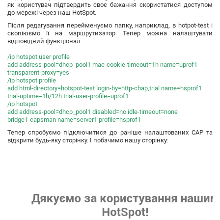
як користувач підтвердить своє бажання скористатися доступом
до мережі через наш HotSpot.
Після редагування перейменуємо папку, наприклад, в hotpot-test і
скопіюємо її на маршрутизатор. Тепер можна налаштувати
відповідний функціонал:
/ip hotspot user profile
add address-pool=dhcp_pool1 mac-cookie-timeout=1h name=uprof1
transparent-proxy=yes
/ip hotspot profile
add html-directory=hotspot-test login-by=http-chap,trial name=hsprof1
trial-uptime=1h/12h trial-user-profile=uprof1
/ip hotspot
add address-pool=dhcp_pool1 disabled=no idle-timeout=none
bridge1-capsman name=server1 profile=hsprof1
Тепер спробуємо підключитися до раніше налаштованих CAP та
відкрити будь-яку сторінку. І побачимо нашу сторінку: