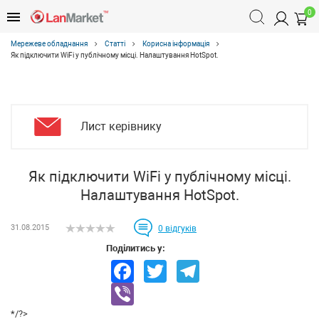
0
Мережеве обладнання
Статті
Корисна інформація
Як підключити WiFi у публічному місці. Налаштування HotSpot.
Лист керівнику
Як підключити WiFi у публічному місці.
Налаштування HotSpot.
31.08.2015
0
відгуків
Поділитись у:
Facebook
Twitter
Telegram
Viber
*/?>