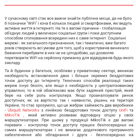
У сучасному світі стає все важче знайти публічне місце, де не було
б позначки "WiFi" і хоча б кількох людей зі смартфонами, які ведуть
активне життя в Інтернеті.
На те є вагомі причини - глобалізація
об'єднує людей у величезні соціальні групи і поки доступним
способом спілкування всередині них є саме Інтернет. Соціальні
мережі - як загального призначення, так і тематичні, вже багато
років створюють всі умови для того, щоб у користувачів виникало
бажання перебувати в них чи не цілодобово, що дозволяє
перетворити WiFi на серйозну приманку для відвідувачів будь-якого
закладу.
Та й будинки у багатьох, особливо у приватному секторі, виникає
необхідність встановлення двох і більше окремих бездротових
точок доступу до Інтернету. Технічних способів реалізації таких
мереж існує безліч, але якщо є необхідність у централізованому
управлінні, то в ній обов'язково має бути задіяний пристрій, який
бере на себе роль контролера. Якщо проаналізувати ринок
доступних, як за вартістю так і наявністю, рішень на території
України, то стає зрозуміло, що це жебрак займають два виробники
-
Ubiquiti Networks
з лінійкою бездротових точок доступу
UniFi
та
MikroTik
, який активно розвиває відповідну опцію у своїх
маршрутизаторах. При цьому у продукції MikroTik є дві вагомі
переваги - контролер точок доступу працює безпосередньо на
самих маршрутизаторах і не вимагає додаткового програмного
забезпечення або обладнання і друга - безпосередньо на