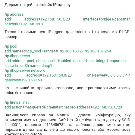
Додамо на цей інтерфейс IP-адресу:
/ip address
add address=192.168.150.1/23 interface=bridge1-capsman
network=192.168.150.0
Також створимо пул IP-адрес для клієнтів і включаємо DHCP-
сервер:
/ip pool
add name=dhcp_pool1 ranges=192.168.150.2-192.168.151.254
/ip dhcp-server
add address-pool=dhcp_pool1 disabled=no interface=bridge1-capsman
lease-time=3h name=dhcp1
/ip dhcp-server network
add address=192.168.150.0/23 dns-server=8.8.8.8,8.8.4.4
gateway=192.168.150.1
Ну, і звичайно правило фаєрвола, яке транслюватиме трафік
клієнтів назовні:
/ip firewall nat
add action=masquerade chain=srcnat src-address=192.168.150.0/23
Залишилося справа за малим - додати конфігурацію, яку
отримуватимуть підключені CAP. Нехай це буде точка доступу SSID
"ssid001", паролем "12345678" та заблокованою можливістю
передачі даних від клієнта до іншого клієнта або мережі повз
контролер CAPsMAN: