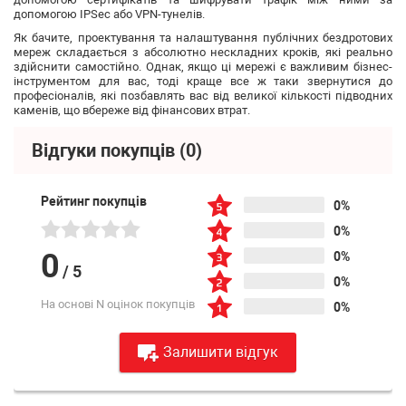
допомогою IPSec або VPN-тунелів.
Як бачите, проектування та налаштування публічних бездротових
мереж складається з абсолютно нескладних кроків, які реально
здійснити самостійно. Однак, якщо ці мережі є важливим бізнес-
інструментом для вас, тоді краще все ж таки звернутися до
професіоналів, які позбавлять вас від великої кількості підводних
каменів, що вбереже від фінансових втрат.
Відгуки покупців
(0)
Рейтинг покупців
0%
0%
0
0%
/
5
0%
На основі N оцінок покупців
0%
Залишити відгук