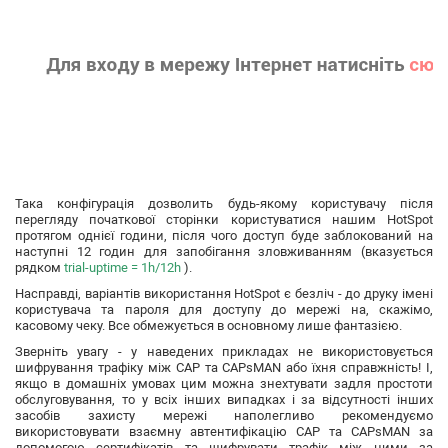
Така конфігурація дозволить будь-якому користувачу після
перегляду початкової сторінки користуватися нашим HotSpot
протягом однієї години, після чого доступ буде заблокований на
наступні 12 годин для запобігання зловживанням (вказується
рядком
trial-uptime = 1h/12h
).
Насправді, варіантів використання HotSpot є безліч - до друку імені
користувача та пароля для доступу до мережі на, скажімо,
касовому чеку. Все обмежується в основному лише фантазією.
Зверніть увагу - у наведених прикладах не використовується
шифрування трафіку між CAP та CAPsMAN або їхня справжність! І,
якщо в домашніх умовах цим можна знехтувати задля простоти
обслуговування, то у всіх інших випадках і за відсутності інших
засобів захисту мережі наполегливо рекомендуємо
використовувати взаємну автентифікацію CAP та CAPsMAN за
допомогою сертифікатів та шифрувати трафік між ними за