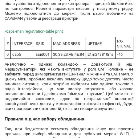
після успішного підключення до контролера – пристрій більше його
не контролює. Реальні параметри вказані у наступному рядку.
Можемо підключитися до мережі. Після цього побачимо на
CAPsMAN у таблиці реєстрації пристрій:
/caps-man registration-table print
RX-
#
INTERFACE
SSID
MAC-ADDRESS
UPTIME
SIGNAL
0
cap5
ssid001
30:39:23:AB:4E:84
21m24s810ms
-46
Аналогічно – однією командою – додаються й інші
маршрутизатори, які мають виступати у ролі CAP. Головне - не
забувати перед цим організувати L3-канал між ними та CAPsMAN. У
цьому місці зробимо важливу ремарку щодо точок доступу. Часто
виникає ситуація, коли потрібно вибирати між однією точкою з
радіо інтерфейсом, що має високу потужність або хороше
посилення антени і декількома "німими і глухими". Цей момент є
надзвичайно важливим, адже за неправильної апаратної
конфігурації точок доступу можна успішно зіпсувати ефект від будь-
яких прогресивних технологій, які в них використовуються.
Правила під час вибору обладнання
Так, для бюджетного сегменту обладнання існує два простих
правила при виборі обладнання для публічної мережі Wi-Fi, і