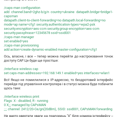
/caps-man configuration
add channel.band=2ghz-b/g/n country=ukraine datapath.bridge=bridge1-
capsman
datapath.client-to-client-forwarding=no datapath.local-forwarding=no
mode=ap name=cfg1 security.authentication-types=wpa2-psk
security.encryption=aes-ccm security.group-encryption=aes-ccm
security.passphrase=12345678 ssid=ssid001
/caps-man manager
set enabled=yes
/caps-man provisioning
add action=create-dynamic-enabled master-configuration=cfg1
Ось, власне, і все – тепер можна перейти до настроювання точок
доступу CAP. Це буде ще простіше:
/interface wireless cap
set caps-man-addresses=192.168.149.1 enabled=yes interfaces=wlan1
Всі! Якщо не помилилися з IP-адресою, то бездротовий інтерфейс
перейде під управління контролера і в статусі можна буде побачити
щось таке:
/interface wireless print
Flags: X - disabled, R - running
0 X;;; managed by CAPsMAN
;;;; channel: 2412/20-Ce/gn(20dBm), SSID: ssid001, CAPsMAN forwarding
Не варто звертати уваги на прапорець "X" біля номера інтерфейсу –