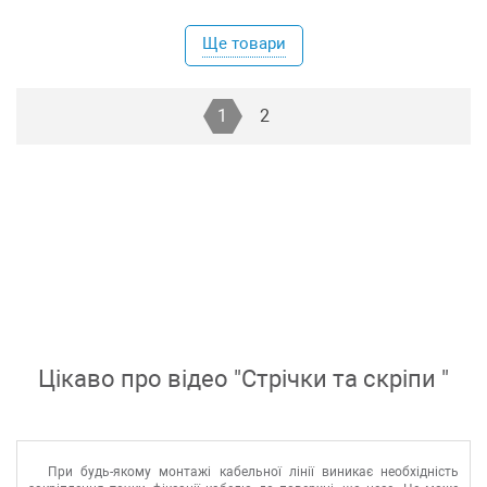
Ще товари
1
2
Цікаво про відео "
Стрічки та скріпи
"
При будь-якому монтажі кабельної лінії виникає необхідність