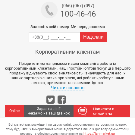
(066) (067) (097)
100-46-46
Залишіть свій номер. Ми передзвонимо
Корпоративним кліентам
Пріоритетним напрямком нашої компанії є робота із
корпоративними клієнтами. Наші постійні оптові покупці з першого
продажу відчувають свою винятковість і значущість для нас. У
наших партнерів є низка привілеїв, які роблять роботу з нами
легкою, приємною та взаємовигідною.
Читати повністю
Зараз на лінії
Написати в
Online
Чекаємо на ваш дзвінок
онлайн чат
Всі матеріали, розміщені на цьому сайті, охороняються авторським правом,
тому будь-яке їх використання може відбуватися лише з дозволу адміністрації
ресурсу та обов'язковим посиланням на
https://lanmarket.ua