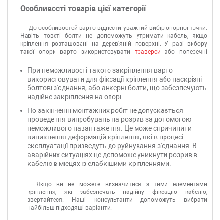
надійні монтажні елементи для будь-яких ситуацій у прокладанні
Особливості товарів цієї категорії
кабелю
.
До особливостей варто віднести уважний вибір опорної точки.
Навіть товсті болти не допоможуть утримати кабель, якщо
кріплення розташовані на дерев'яній поверхні. У разі вибору
такої опори варто використовувати
траверси
або поперечні
кронштейни, зафіксовані по периметру опор.
При неможливості такого закріплення варто
використовувати для фіксації кріплення або наскрізні
болтові з'єднання, або анкерні болти, що забезпечують
надійне закріплення на опорі.
По закінченні монтажних робіт не допускається
проведення випробувань на розрив за допомогою
неможливого навантаження. Це може спричинити
виникнення деформацій кріплення, які в процесі
експлуатації призведуть до руйнування з'єднання. В
аварійних ситуаціях це допоможе уникнути розривів
кабелю в місцях із слабкішими кріпленнями.
Якщо ви не можете визначитися з тими елементами
кріплення, які забезпечать надійну фіксацію кабелю,
звертайтеся. Наші консультанти допоможуть вибрати
найбільш підходящі варіанти.