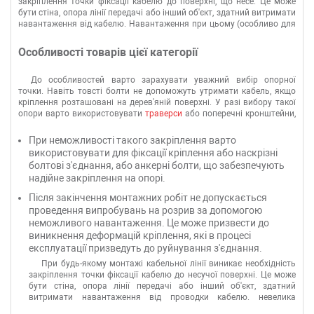
закріплення точки фіксації кабелю до поверхні, що несе. Це може
бути стіна, опора лінії передачі або інший об'єкт, здатний витримати
навантаження від кабелю. Навантаження при цьому (особливо для
повітряних ліній) чималі, найчастіше вага самого кабелю –
невелика частина того, що має витримати кріплення. Ми
Особливості товарів цієї категорії
пропонуємо надійні монтажні елементи для будь - яких ситуацій у
прокладанні
кабелю
.
До особливостей варто зарахувати уважний вибір опорної
точки. Навіть товсті болти не допоможуть утримати кабель, якщо
кріплення розташовані на дерев'яній поверхні. У разі вибору такої
опори варто використовувати
траверси
або поперечні кронштейни,
які зафіксовані по периметру опор.
При неможливості такого закріплення варто
використовувати для фіксації кріплення або наскрізні
болтові з'єднання, або анкерні болти, що забезпечують
надійне закріплення на опорі.
Після закінчення монтажних робіт не допускається
проведення випробувань на розрив за допомогою
неможливого навантаження. Це може призвести до
виникнення деформацій кріплення, які в процесі
експлуатації призведуть до руйнування з'єднання.
При будь-якому монтажі кабельної лінії виникає необхідність
закріплення точки фіксації кабелю до несучої поверхні. Це може
бути стіна, опора лінії передачі або інший об'єкт, здатний
витримати навантаження від проводки кабелю. невелика
частина того, що має витримати кріплення. Ми пропонуємо