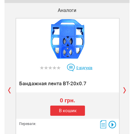
Аналоги
0
відгуків
Бандажная лента BT-20x0.7
Бан
0 грн.
В кошик
Переваги:
Пере