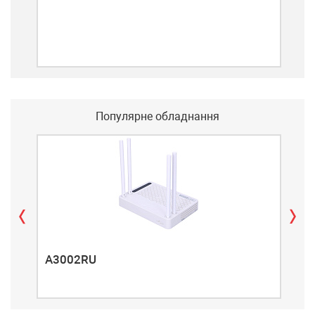
BTS-
марк
фік
Популярне обладнання
A3002RU
A3