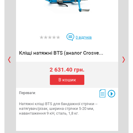
0
відгуків
Кліщі натяжні BTS (аналог Crosve...
Ск
2 631.40 грн.
В кошик
Переваги:
Пере
Натяжні кліщі BTS для бандажної стрічки –
натягувач/різак, ширина стрічки 5-20 мм,
навантаження 9 кН, сталь, 1,8 кг.