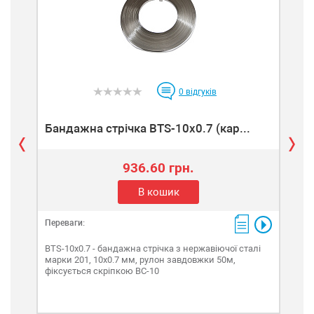
0
відгуків
Бандажна стрічка BTS-10x0.7 (кар...
Бан
936.60 грн.
В кошик
Переваги:
Пере
BTS-10x0.7 - бандажна стрічка з нержавіючої сталі
BTS-
марки 201, 10х0.7 мм, рулон завдовжки 50м,
марк
фіксується скріпкою BC-10
фік