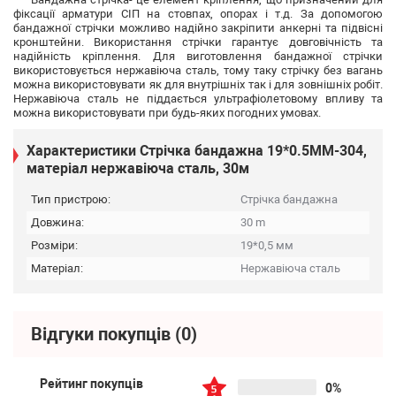
фіксації арматури СІП на стовпах, опорах і т.д. За допомогою
бандажної стрічки можливо надійно закріпити анкерні та підвісні
кронштейни. Використання стрічки гарантує довговічність та
надійність кріплення. Для виготовлення бандажної стрічки
використовується нержавіюча сталь, тому таку стрічку без вагань
можна використовувати як для внутрішніх так і для зовнішніх робіт.
Нержавіюча сталь не піддається ультрафіолетовому впливу та
можна використовувати при будь-яких погодних умовах.
Характеристики Стрічка бандажна 19*0.5MM-304,
матеріал нержавіюча сталь, 30м
Тип пристрою:
Стрічка бандажна
Довжина:
30 m
Розміри:
19*0,5 мм
Матеріал:
Нержавіюча сталь
Відгуки покупців
(0)
Рейтинг покупців
0%