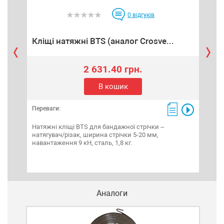
0
відгуків
Кліщі натяжні BTS (аналог Crosve...
Нат
2 631.40 грн.
В кошик
Переваги:
Пере
Натяжні кліщі BTS для бандажної стрічки –
Cros
натягувач/різак, ширина стрічки 5-20 мм,
хра
навантаження 9 кН, сталь, 1,8 кг.
обрі
Аналоги