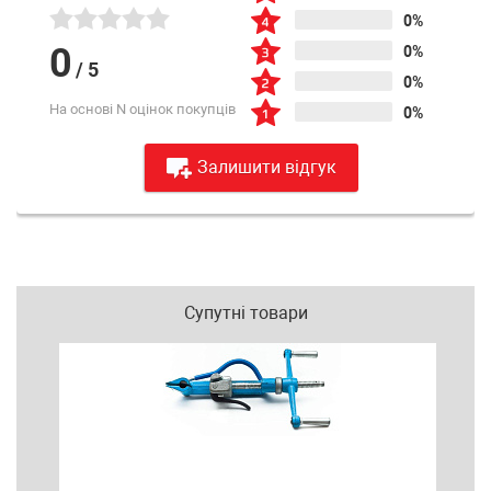
0%
0
0%
/
5
0%
На основі N оцінок покупців
0%
Залишити відгук
Супутні товари