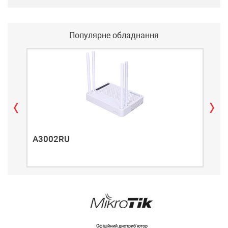
Популярне обладнання
A3002RU
A3
Офіційний дистриб'ютор