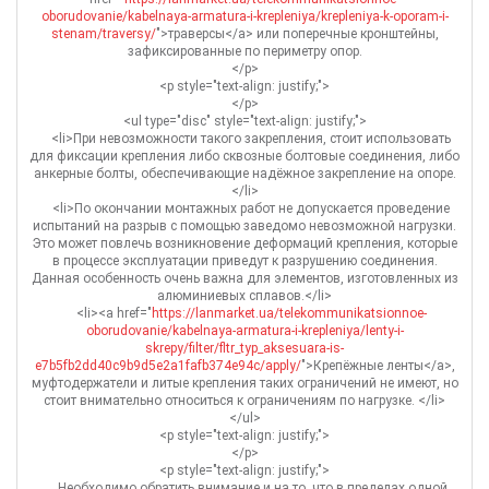
oborudovanie/kabelnaya-armatura-i-krepleniya/krepleniya-k-oporam-i-
stenam/traversy/
">траверсы</a> или поперечные кронштейны,
зафиксированные по периметру опор.
</p>
<p style="text-align: justify;">
</p>
<ul type="disc" style="text-align: justify;">
<li>При невозможности такого закрепления, стоит использовать
для фиксации крепления либо сквозные болтовые соединения, либо
анкерные болты, обеспечивающие надёжное закрепление на опоре.
</li>
<li>По окончании монтажных работ не допускается проведение
испытаний на разрыв с помощью заведомо невозможной нагрузки.
Это может повлечь возникновение деформаций крепления, которые
в процессе эксплуатации приведут к разрушению соединения.
Данная особенность очень важна для элементов, изготовленных из
алюминиевых сплавов.</li>
<li><a href="
https://lanmarket.ua/telekommunikatsionnoe-
oborudovanie/kabelnaya-armatura-i-krepleniya/lenty-i-
skrepy/filter/fltr_typ_aksesuara-is-
e7b5fb2dd40c9b9d5e2a1fafb374e94c/apply/
">Крепёжные ленты</a>,
муфтодержатели и литые крепления таких ограничений не имеют, но
стоит внимательно относиться к ограничениям по нагрузке. </li>
</ul>
<p style="text-align: justify;">
</p>
<p style="text-align: justify;">
Необходимо обратить внимание и на то, что в пределах одной