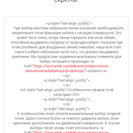
<p style="text-align: justify;">
При любом монтаже кабельной линии возникает необходимость
закрепления точки фиксации кабеля к несущей поверхности. Это
может быть стена, опора линии передачи или иной объект,
способный выдержать нагрузку от проводки кабеля. Нагрузки при
этом (особенно для воздушных линий) немалые, чаще всего вес
самого кабеля небольшая часть того, что должно выдержать
крепление. Мы предлагаем надёжные монтажные элементы для
любых ситуаций в прокладке <a
href="
https://lanmarket.ua/telekommunikatsionnoe-
oborudovanie/kabelnaya-produkciya/
">кабеля</a>.
</p>
<p style="text-align: justify;">
</p>
<h3 style="text-align: justify;">Особенности товаров этой
категории</h3>
<p style="text-align: justify;">
</p>
<p style="text-align: justify;">
К особенностям стоит отнести внимательный выбор опорной
точки. Даже толстые болты не помогут удержать кабель, если
крепления расположены на деревянной поверхности. В случае
выбора такой опоры стоит использовать <a
href="
https://lanmarket.ua/telekommunikatsionnoe-