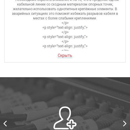
кабельной линии со сходным материалом опорных точек,
желательно использовать однотипные крепёжные элементы. В
аварийных ситуациях это поможет избежать разрывов кабеля в
местах с более слабыми креплениями.
</p>
<p style="text-align: justify;">
</p>
<p style="text-align: justify;">
</p>
<p style="text-align: justify;">
</p>
Скрыть
<p style="text-align: justify;">
Если вы не можете определиться с теми крепёжными элементами,
которые обеспечат надёжную фиксацию кабеля, обращайтесь. Наши
консультанты помогут выбрать наиболее подходящие варианты.
</p>