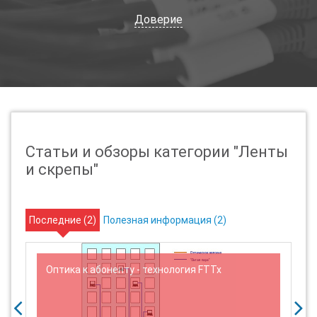
Доверие
Статьи и обзоры категории "Ленты
и скрепы"
Последние (
2
)
Полезная информация (
2
)
н
Оптика к абоненту - технология FTTx