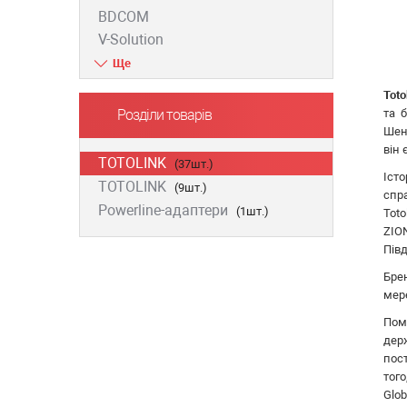
BDCOM
V-Solution
ZTE
D-Link
Toto
Huawei
та 
Розділи товарів
FiberField
Шен
він
Ajax
TOTOLINK
(37шт.)
GEAR
Іст
TOTOLINK
(9шт.)
спр
C-Data
Powerline-адаптери
(1шт.)
Toto
Prolum
ZIO
Merlion
Півд
Dahua
Бре
ONV
мер
Hikvision
Пом
Edge-core
дер
Ruijie
пос
того
Aruba
Glob
Jirous