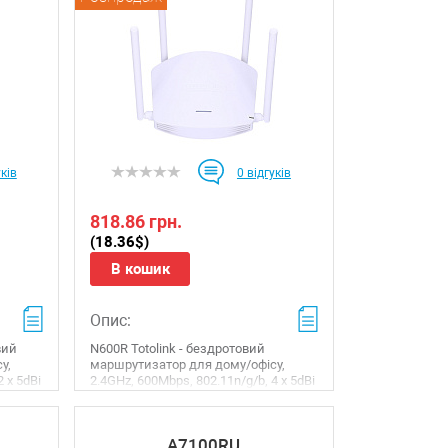
ків
0
відгуків
818.86 грн.
(18.36$)
В кошик
Опис:
вий
N600R Totolink - бездротовий
у,
маршрутизатор для дому/офісу,
 х 5dBi
2.4GHz, 600Mbps, 802.11n/g/b, 4 х 5dBi
bps
незнімні антени, 4 х 10/100Mbps
LAN, 1 x 10/100Mbps ...
A7100RU