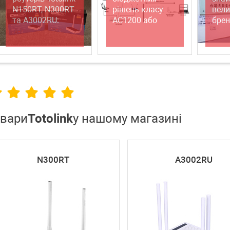
N150RT, N300RT
рішень класу
вел
та A3002RU:
AC1200 або
бре
японська якість
чому варто
за доступною
купити?
ціною
овари
Totolink
у нашому магазині
N300RT
A3002RU