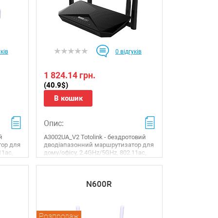
ків
0
відгуків
1 824.14 грн.
(40.9$)
В кошик
Опис:
й
A3002UA_V2 Totolink - бездротовий
ор для
дводіапазонний маршрутизатор для
11ac,
дому/офісу, 2.4GHz/5GHz, 802.11ac,
нтени,
1167 Mbps, 4 x 5dBi зовнішні антени,
4 х Gigabit...
N600R
Розпродаж