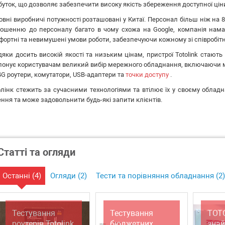
буток, що дозволяє забезпечити високу якість збереження доступної цін
вні виробничі потужності розташовані у Китаї. Персонал більш ніж на 8
ношенню до персоналу багато в чому схожа на Google, компанія нама
фортні та невимушені умови роботи, забезпечуючи кожному зі співробітн
дяки досить високій якості та низьким цінам, пристрої Totolink стают
понує користувачам великий вибір мережного обладнання, включаючи ма
4G роутери, комутатори, USB-адаптери та
точки доступу
.
олінк стежить за сучасними технологіями та втілює їх у своєму обладн
ння та може задовольнити будь-які запити клієнтів.
Статті та огляди
Останні (
4
)
Огляди (
2
)
Тести та порівняння обладнання (
2
)
Тестування
Тестування
TOT
роутерів Totolink
бюджетних
знай