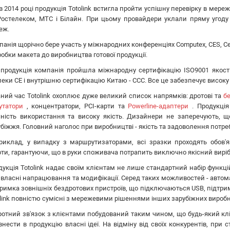
 2014 році продукція Totolink встигла пройти успішну перевірку в мере
Ростелеком, МТС і Білайн. При цьому провайдери уклали пряму угоду 
еж.
панія щорічно бере участь у міжнародних конференціях Computex, CES, C
обки макета до виробництва готової продукції.
 продукція компанія пройшла міжнародну сертифікацію ISO9001 якості
еки CE і внутрішню сертифікацію Китаю - CCC. Все це забезпечує високу я
аний час Totolink охоплює дуже великий список напрямків: дротові та
б
утатори
, концентратори, PCI-карти та
Powerline-адаптери
. Продукція
чність використання та високу якість. Дизайнери не заперечують, 
біжжя. Головний наголос при виробництві - якість та задоволення потреб
риклад, у випадку з маршрутизаторами, всі зразки проходять обов'яз
оти, гарантуючи, що в руки споживача потрапить виключно якісний виріб
дукція Totolink надає своїм клієнтам не лише стандартний набір функці
ї власні напрацювання та модифікації. Серед таких можливостей - авто
тримка зовнішніх бездротових пристроїв, що підключаються USB, підтри
link повністю сумісні з мережевими рішеннями інших зарубіжних виробників
ротний зв'язок з клієнтами побудований таким чином, що будь-який клі
нести в продукцію власні ідеї. На відміну від своїх конкурентів, при 