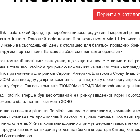
Перейти в катало
link
- азіатський бренд, що виробляє високопродуктивні мережеві рішенн
багато іншого. Головний офіс компанії знаходиться у місті Шеньчжень
ьчжень на сьогоднішній день є столицею для багатьох провідних бренді
 є другим портом після Шанхаю за обсягами вантажоперевезень.
орія компанії настільки заплутана, що якщо ви почнете вивчати всі рег
ава в тому, що Totolink є дочірньою компанією ZIONCOM, хоча насправд
link призначений для ринків Європи, Америки, Близького Сходу, Індії, 
NCOM має ще одну дочірню компанію - IpTime, яка у свою чергу спрямо
енну Корею. Так ось, компанія ZIONCOM є OEM/ODM-виробником для інших 
нд Totolink вперше був дебютований на ринку Південної Кореї і сього
ежевого обладнання в сегменті SOHO.
илково вважати рішення Totolink виключно споживчими, компанія має 
жавні компанії та промисловий сектор. У цьому сегменті компанії вд
тійних клієнтів. У Китаї компанія щорічно отримує державні замовлення
, продукцією компанії користуються найбільші оператори Китаю, В'єтнаму і
al Communication.