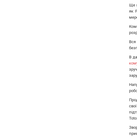
Ще в
Ok-net
як 
Cisco
мер
MULTITEST
Ком
Tenda
розр
ATIS
Вся
CSV
безп
Ripley
В д
Ritar
ком
Fujikura
зру
IMOU
зару
DVP
Нап
Jilong
роб
Reolink
Про
Одескабель
сво
під
ЗЗКМ
Toto
Netis
Зво
Fibaro
прив
Logic Power