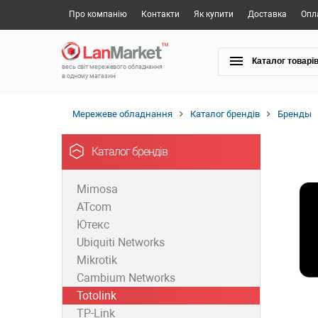
Про компанію
Контакти
Як купити
Доставка
Опл
Каталог товарі
весь світ мережевого обладнання
в одному магазині
Мережеве обладнання
Каталог брендів
Бренды
Каталог брендів
Mimosa
ATcom
Ютекс
Ubiquiti Networks
Mikrotik
Cambium Networks
Totolink
TP-Link