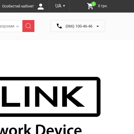
0
UA
0 грн.
Особистий кабінет
▼
оварами
(066) 100-46-46