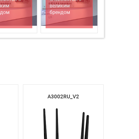
иким
великим
ндом
брендом
A3002RU_V2