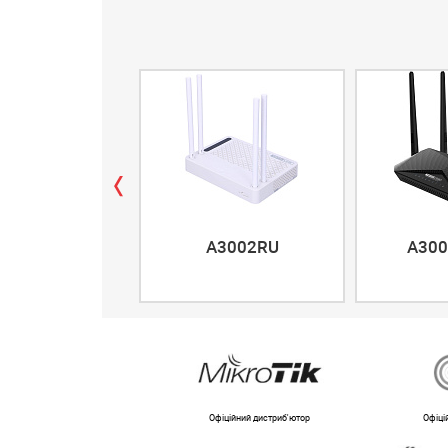
A3002RU
A300
Офіційний дистриб'ютор
Офіці