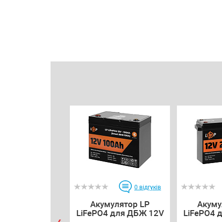
0
відгуків
Акумулятор LP
Акуму
LiFePO4 для ДБЖ 12V
LiFePO4 
...