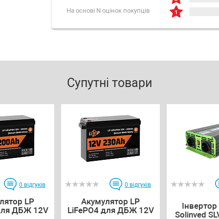
На основі N оцінок покупців
Супутні товари
0
відгуків
0
відгуків
лятор LP
Акумулятор LP
Інвертор
для ДБЖ 12V
LiFePO4 для ДБЖ 12V
Solinved SL
...
...