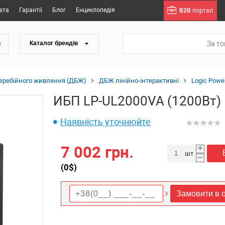
ата
Гарантії
Блог
Енциклопедія
B2B
портал
За т
в
Каталог брендів
еребійного живлення (ДБЖ)
ДБЖ лінійно-інтерактивні
Logic Powe
ИБП LP-UL2000VA (1200Вт)
Наявність уточнюйте
+
7 002 грн.
шт
–
(
0
$)
Замовити в о