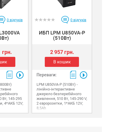
0
відгуків
0
відгуків
L3000VA
ИБП LPМ U850VA-P
0Вт)
(510Вт)
 грн.
2 957 грн.
шик
В кошик
Переваги:
1800Вт)
LPМ U850VA-P (510Вт) -
ктивне
лінійно-інтерактивне
ребійного
джерело безперебійного
 Вт, 145-295
живлення, 510 Вт, 145-290 V,
и, 4*АКБ 12V;
2 євророзетки, 1*АКБ 12V;
8,5Ah