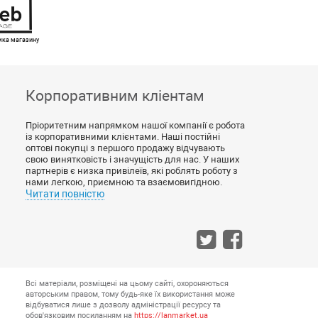
имка магазину
Корпоративним кліентам
Пріоритетним напрямком нашої компанії є робота
із корпоративними клієнтами. Наші постійні
оптові покупці з першого продажу відчувають
свою винятковість і значущість для нас. У наших
партнерів є низка привілеїв, які роблять роботу з
нами легкою, приємною та взаємовигідною.
Читати повністю
Всі матеріали, розміщені на цьому сайті, охороняються
авторським правом, тому будь-яке їх використання може
відбуватися лише з дозволу адміністрації ресурсу та
обов'язковим посиланням на
https://lanmarket.ua