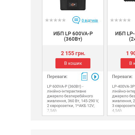
0
відгуків
ИБП LP 600VA-P
ИБП LP
(360Вт)
(2
2 155 грн.
1 9
В кошик
В 
Переваги:
Переваги:
LP 600VA-P (360Вт) -
LP-400VA-3P
лінійно-інтерактивне
лінійно-інт
джерело безперебійного
джерело без
живлення, 360 Вт, 145-290 V,
живлення, 24
2 євророзетки, 1*АКБ 12V;
3 євророзетк
7,5Ah
4,5Ah