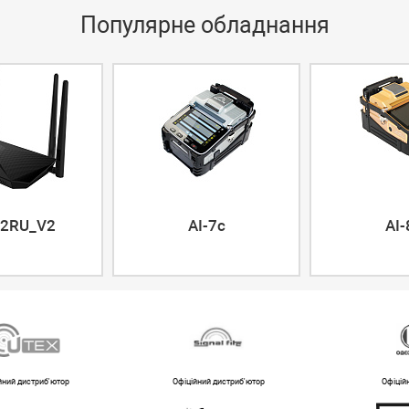
Популярне обладнання
2RU_V2
AI-7c
AI-
йний дистриб'ютор
Офіційний дистриб'ютор
Офіцій