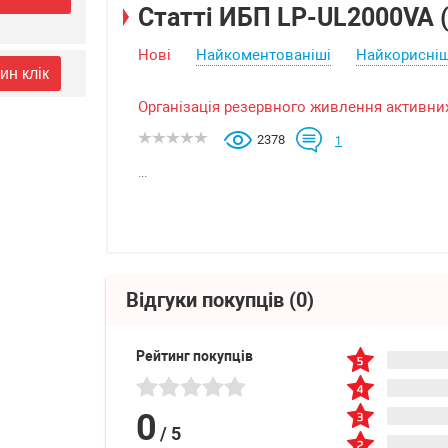
Статті ИБП LP-UL2000VA 
Нові
Найкоментованіші
Найкорисніш
ин клік
Організація резервного живлення активни
2378
1
...
Відгуки покупців
(0)
Рейтинг покупців
0
/
5