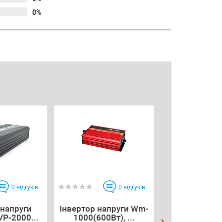
0%
0
відгуків
0
відгуків
 напруги
Інвертор напруги Wm-
Стабілізатор
VP-2000...
1000(600Вт), ...
LPT-1000R