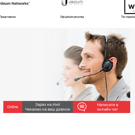
Представник
Офіційний реселер
Тех підтр
Зараз на лінії
Написати в
Online
Чекаємо на ваш дзвінок
онлайн чат