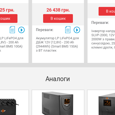
25 грн.
26 438 грн.
В ко
кошик
В кошик
Переваги:
Переваги:
Інвертор напру
SLVP-2000, 12V 
LP LiFePO4 для
Акумулятор LP LiFePO4 для
2000W з прав
8V) - 200 Ah
ДБЖ 12V (12,8V) - 230 Ah
синусоїдою, 2S
mart BMS 100А)
(2944Wh) (Smart BMS 150А)
клемні дроти, 
к
з BT пластик
Аналоги