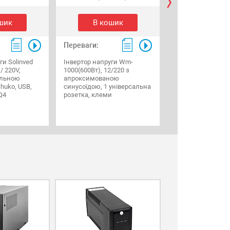
2 118 г
шик
В кошик
В коши
Переваги:
Переваги:
ги Solinved
Інвертор напруги Wm-
/ 220V,
1000(600Вт), 12/220 з
LPT-1000RD (700
ильною
апроксимованою
LogicPower - рел
huko, USB,
синусоїдою, 1 універсальна
стабілізатор напр
Q4
розетка, клеми
4 євророзетки, ф
стабілізації напр
правильна синусо
дисплей