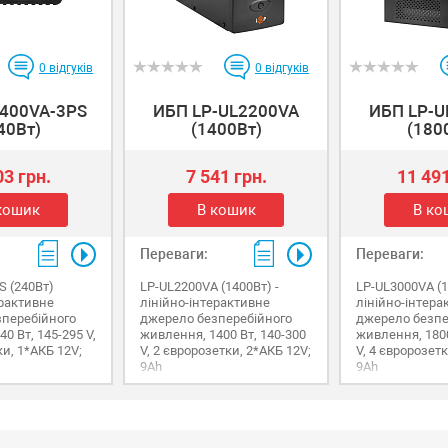
0
відгуків
0
відгуків
-400VA-3PS
ИБП LP-UL2200VA
ИБП LP-U
40Вт)
(1400Вт)
(180
03 грн.
7 541 грн.
11 491
кошик
В кошик
В ко
Переваги:
Переваги:
S (240Вт)
LP-UL2200VA (1400Вт) -
LP-UL3000VA (
ерактивне
лінійно-інтерактивне
лінійно-інтера
перебійного
джерело безперебійного
джерело безпе
0 Вт, 145-295 V,
живлення, 1400 Вт, 140-300
живлення, 1800
и, 1*АКБ 12V;
V, 2 євророзетки, 2*АКБ 12V;
V, 4 євророзетк
9Ah
9Ah