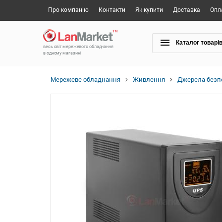
Про компанію
Контакти
Як купити
Доставка
Опл
Каталог товарі
весь світ мережевого обладнання
в одному магазині
Мережеве обладнання
Живлення
Джерела безп