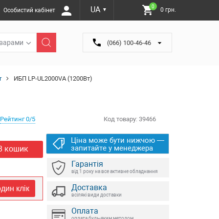
0
UA
0 грн.
Особистий кабінет
▼
оварами
(066) 100-46-46
r
ИБП LP-UL2000VA (1200Вт)
Рейтинг 0/5
Код товару:
39466
Ціна може бути нижчою —
запитайте у менеджера
В кошик
Гарантія
від 1 року на все активне обладнання
Доставка
дин клік
всілякі види доставки
Оплата
оплата будь-яким методом