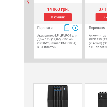
14 063 грн.
37 1
В кошик
В 
Переваги:
Переваги:
Акумулятор LP LiFePO4 для
Акумулятор 
ДБЖ 12V (12,8V) - 100 Ah
ДБЖ 12V (12,
(1280Wh) (Smart BMS 100А)
(2560Wh) (S
з BT пластик
з BT пласти