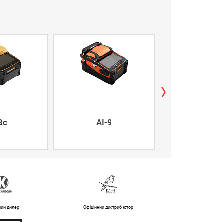
airFiber 5X
8c
AI-9
5XHD
ний дилер
Офіційний дистриб'ютор