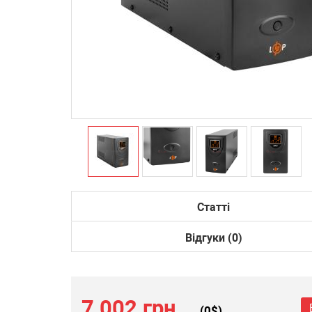
Статті
Відгуки (0)
7 002 грн.
(
0
$)