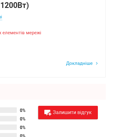
(1200Вт)
і
х елементів мережі
Докладніше
0%
Залишити відгук
0%
0%
0%