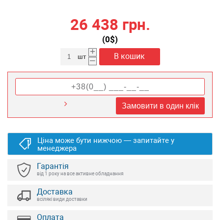
26 438 грн.
(
0
$)
+
В кошик
шт
–
Замовити в один клік
Ціна може бути нижчою — запитайте у
менеджера
Гарантія
від 1 року на все активне обладнання
Доставка
всілякі види доставки
Оплата