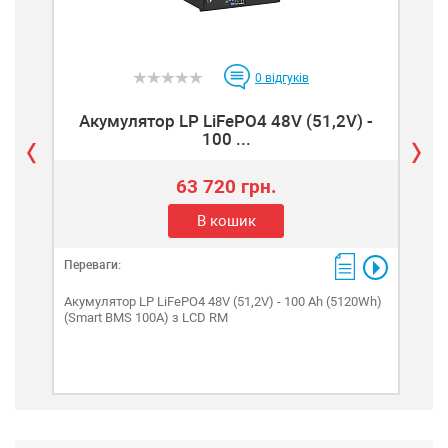
0
відгуків
Акумулятор LP LiFePO4 48V (51,2V) -
А
100 ...
63 720 грн.
В кошик
Переваги:
Пере
Акумулятор LP LiFePO4 48V (51,2V) - 100 Ah (5120Wh)
Акум
(Smart BMS 100A) з LCD RM
(11