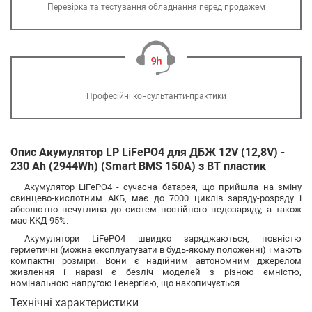
Перевірка та тестування обладнання перед продажем
Професійні консультанти-практики
Опис Акумулятор LP LiFePO4 для ДБЖ 12V (12,8V) -
230 Ah (2944Wh) (Smart BMS 150А) з BT пластик
Акумулятор LiFePO4 - сучасна батарея, що прийшла на зміну
свинцево-кислотним АКБ, має до 7000 циклів заряду-розряду і
абсолютно нечутлива до систем постійного недозаряду, а також
має ККД 95%.
Акумулятори LiFePO4 швидко заряджаються, повністю
герметичні (можна експлуатувати в будь-якому положенні) і мають
компактні розміри. Вони є надійним автономним джерелом
живлення і наразі є безліч моделей з різною ємністю,
номінальною напругою і енергією, що накопичується.
Технічні характеристики