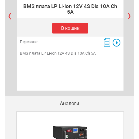
BMS плата LP Li-ion 12V 4S Dis 10A Ch
B
5A
В кошик
Переваги:
Пере
BMS плата LP Li-ion 12V 4S Dis 10A Ch 5A
BMS 
Аналоги