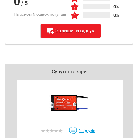
0
/
5
0%
На основі N оцінок покупців
0%
Залишити відгук
Супутні товари
0
відгуків