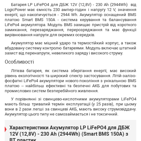
Батарея LP LiFePO4 для ДБЖ 12V (12,8V) - 230 Ah (2944Wh) від
LogicPower має ємність 230 ампер-годин і напругу 12 V, значення
енергії, що накопичується - 2944 Wh. Акумулятор оснащений BMS
платою Smart BMS 150А - система керування та балансування
LiFePo4 акумулятора. Модуль BMS захищає пристрій від короткого
замикання, перезаряджання, перерозряджання та має функції
вирівнювання напруги для окремих осередків.
Акумулятор має міцний ударо та термостійкий корпус, а також
вбудовану систему контролю батареями. Модуль включає штатний
захист від перенапруги, невеликого заряду і високого струму.
Особливості
Літієва батарея, як система зберігання енергії, має високий
рівень екологічності та широкий спектр застосування. Літій-залізо-
фосфатні LiFePo4 акумулятори нового покоління з унікальною BMS
платою – найбільш ефективні та безпечні АКБ для побутових та
промислових систем безперебійного живлення.
У порівнянні зі свинцево-кислотними акумуляторами LiFePO4
мають більш тривалий термін експлуатації (у 25 разів), при цьому
вони в 2 рази легші за свинцеві АКБ, мають високу струмовіддачу.
Акумулятор цього типу не самозаймається і не токсичний.
Характеристики Акумулятор LP LiFePO4 для ДБЖ
12V (12,8V) - 230 Ah (2944Wh) (Smart BMS 150А) з
BT пластик