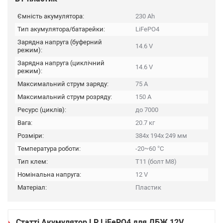
Ємність акумулятора:
230 Ah
Тип акумулятора/батарейки:
LiFePO4
Зарядна напруга (буферний
14.6 V
режим):
Зарядна напруга (циклічний
14.6 V
режим):
Максимальний струм заряду:
75 А
Максимальний струм розряду:
150 А
Ресурс (циклів):
до 7000
Вага:
20.7 кг
Розміри:
384х 194х 249 мм
Температура роботи:
-20~60 °C
Тип клем:
T11 (болт М8)
Номінальна напруга:
12 V
Матеріал:
Пластик
Статті Акумулятор LP LiFePO4 для ДБЖ 12V