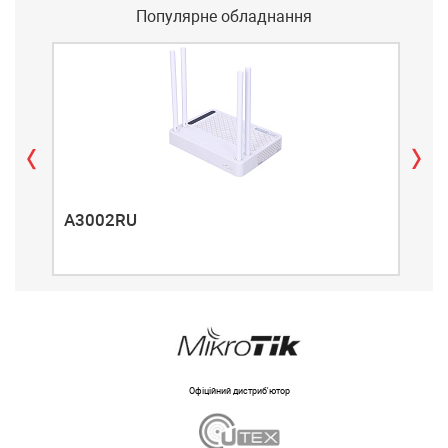
Популярне обладнання
A3002RU
A3
Офіційний дистриб'ютор