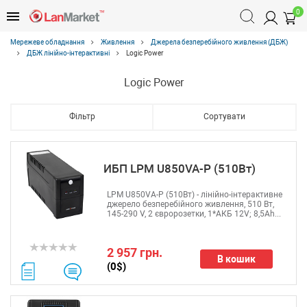
0
Мережеве обладнання
Живлення
Джерела безперебійного живлення (ДБЖ)
ДБЖ лінійно-інтерактивні
Logic Power
Logic Power
Фільтр
Сортувати
ИБП LPМ U850VA-P (510Вт)
LPМ U850VA-P (510Вт) - лінійно-інтерактивне
джерело безперебійного живлення, 510 Вт,
145-290 V, 2 євророзетки, 1*АКБ 12V; 8,5Ah...
2 957 грн.
В кошик
(0$)