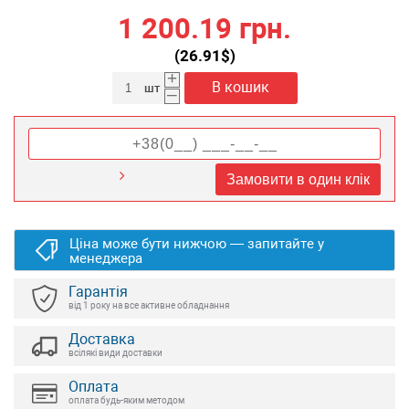
1 200.19 грн.
(
26.91
$)
+
В кошик
шт
–
Замовити в один клік
Ціна може бути нижчою — запитайте у
менеджера
Гарантія
від 1 року на все активне обладнання
Доставка
всілякі види доставки
Оплата
оплата будь-яким методом