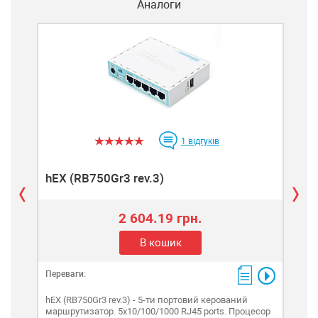
Аналоги
1
відгуків
hEX (RB750Gr3 rev.3)
Uni
2 604.19 грн.
В кошик
Переваги:
Пере
hEX (RB750Gr3 rev.3) - 5-ти портовий керований
UniF
маршрутизатор. 5х10/100/1000 RJ45 ports. Процесор
кому