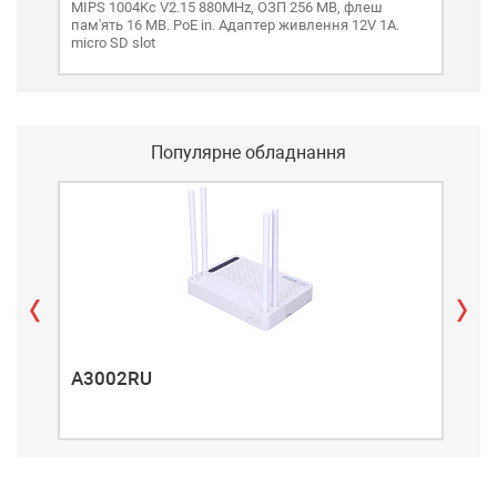
MIPS 1004Kc V2.15 880MHz, ОЗП 256 MB, флеш
проп
пам'ять 16 MB. PoE in. Адаптер живлення 12V 1A.
16 G
micro SD slot
Популярне обладнання
A3002RU
A3