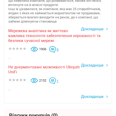
що невелика компанія, що розвивається, зможе хоч якось
вплинути на їх власні продукти.
Інші ж цікавилися, як компанія, яка має 25 співробітників,
жоден з яких не займається маркетингом чи продажами,
збирається взагалі виходити на ринок, де є компанії, що
займає домінуюче становище.
Докладніше
Мережева аналітика як життєво
важлива технологія забезпечення керованості та
безпеки сучасної мережі
1906
0
...
Докладніше
Не документовані можливості Ubiquiti
UniFi
2152
1
...
Докладніше
Відгуки покупців
(0)