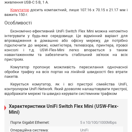
живлення USB-C 5 В, 1 А.
Комутатор
досить компактний, лише 107.16 x 70.15 x 21.17 мм і
важить 150 г.
Особливості
Економічно ефективний UniFi Switch Flex Mini можна непомітно
інтегрувати у будь-яке середовище. Це відмінний варіант для
впровадження в домашню або офісну мережу, де потрібно
підключити до мережі, комп'ютера, телевізора, принтера, ігрової
консолі і т.д. USW-Flex-Mini легко впорається з таким
навантаженням та забезпечить стабільний зв'язок на всіх
пристроях.
Комутатор пропонує можливість пересилання одночасної
обробки трафіку на всіх портах на лінійній швидкості без втрати
пакетів.
Керується комутатор, як і всі пристрої сімейства UniFi,
контролером UniFi Network. Який дозволяє налаштовувати пристрої,
відображати мережі та швидко керувати системним трафіком
Характеристики UniFi Switch Flex Mini (USW-Flex-
Mini)
Порти Gigabit Ethernet:
5 x 10/100/1000Mbps
Операційна система:
UniFi