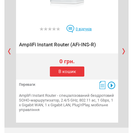
0
відгуків
AmpliFi Instant Router (AFi-INS-R)
Uni
0 грн.
В кошик
Переваги:
Пере
AmpliFi Instant Router - спеціалізований бездротовий
UniF
SOHO-маршрутизатор, 2.4/5 GHz, 802.11 ac, 1 Gbps, 1
марш
х Gigabit WAN, 1 x Gigabit LAN, Plug'n'Play, мобільне
Giga
управління