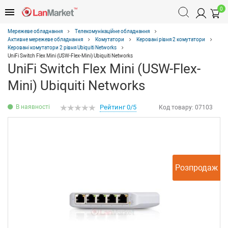
0
Мережеве обладнання
Телекомунікаційне обладнання
Активне мережеве обладнання
Комутатори
Керовані рівня 2 комутатори
Керовані комутатори 2 рівня Ubiquiti Networks
UniFi Switch Flex Mini (USW-Flex-Mini) Ubiquiti Networks
UniFi Switch Flex Mini (USW-Flex-
Mini) Ubiquiti Networks
В наявності
Рейтинг 0/5
Код товару:
07103
Розпродаж