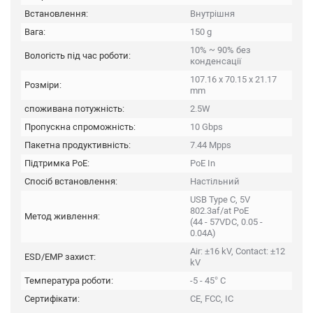
Встановлення:
Внутрішня
Вага:
150 g
10% ~ 90% без
Вологість під час роботи:
конденсації
107.16 x 70.15 x 21.17
Розміри:
mm
споживана потужність:
2.5W
Пропускна спроможність:
10 Gbps
Пакетна продуктивність:
7.44 Mpps
Підтримка PoE:
PoE In
Спосіб встановлення:
Настільний
USB Type C, 5V
802.3af/at PoE
Метод живлення:
(44 - 57VDC, 0.05 -
0.04A)
Air: ±16 kV, Contact: ±12
ESD/EMP захист:
kV
Температура роботи:
-5 - 45° C
Сертифікати:
CE, FCC, IC