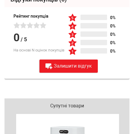
Рейтинг покупців
0%
0%
0
0%
/
5
0%
На основі N оцінок покупців
0%
Залишити відгук
Супутні товари