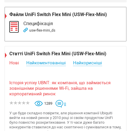
Файли
UniFi Switch Flex Mini (USW-Flex-Mini)
Специфікація
usw-flex-mini_ds
Статті UniFi Switch Flex Mini (USW-Flex-Mini)
Нові
Найкоментованіші
Найкорисніші
Історія успіху UBNT: як компанія, що займається
зовнішніми рішеннями Wi-Fi, зайшла на
корпоративний ринок
1289
0
У це буде складно повірити, але рішення компанії Ubiquiti
вийти на новий ринок у 2010 році зі своїм продуктом UniFi
було повністю розкритиковане. У ті часи дуже багато
конкурентів ставилися до нас скептично і сумнівалися в тому,