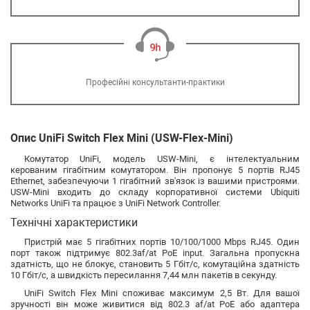
Професійні консультанти-практики
Опис UniFi Switch Flex Mini (USW-Flex-Mini)
Комутатор UniFi, модель USW-Mini, є інтелектуальним
керованим гігабітним комутатором. Він пропонує 5 портів RJ45
Ethernet, забезпечуючи 1 гігабітний зв'язок із вашими пристроями.
USW-Mini входить до складу корпоративної системи Ubiquiti
Networks UniFi та працює з UniFi Network Controller.
Технічні характеристики
Пристрій має 5 гігабітних портів 10/100/1000 Mbps RJ45. Один
порт також підтримує 802.3af/at PoE input. Загальна пропускна
здатність, що не блокує, становить 5 Гбіт/с, комутаційна здатність
10 Гбіт/с, а швидкість пересилання 7,44 млн пакетів в секунду.
UniFi Switch Flex Mini споживає максимум 2,5 Вт. Для вашої
зручності він може живитися від 802.3 af/at PoE або адаптера