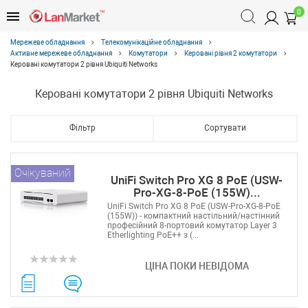
0
Мережеве обладнання
Телекомунікаційне обладнання
Активне мережеве обладнання
Комутатори
Керовані рівня 2 комутатори
Керовані комутатори 2 рівня Ubiquiti Networks
Керовані комутатори 2 рівня Ubiquiti Networks
Фільтр
Сортувати
Очікуваний
UniFi Switch Pro XG 8 PoE (USW-
Pro-XG-8-PoE (155W)...
UniFi Switch Pro XG 8 PoE (USW-Pro-XG-8-PoE
(155W)) - компактний настільний/настінний
професійний 8-портовий комутатор Layer 3
Etherlighting PoE++ з (...
ЦІНА ПОКИ НЕВІДОМА