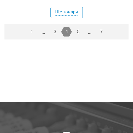
Ще товари
1
3
4
5
7
...
...