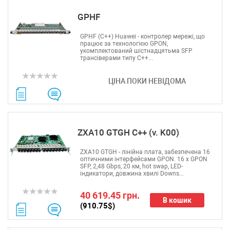
GPHF
GPHF (С++) Huawei - контролер мережі, що
працює за технологією GPON,
укомплектований шістнадцятьма SFP
трансіверами типу C++...
ЦІНА ПОКИ НЕВІДОМА
ZXA10 GTGH C++ (v. K00)
ZXA10 GTGH - лінійна плата, забезпечена 16
оптичними інтерфейсами GPON. 16 x GPON
SFP, 2,48 Gbps, 20 км, hot swap, LED-
індикатори, довжина хвилі Downs...
40 619.45 грн.
В кошик
(910.75$)