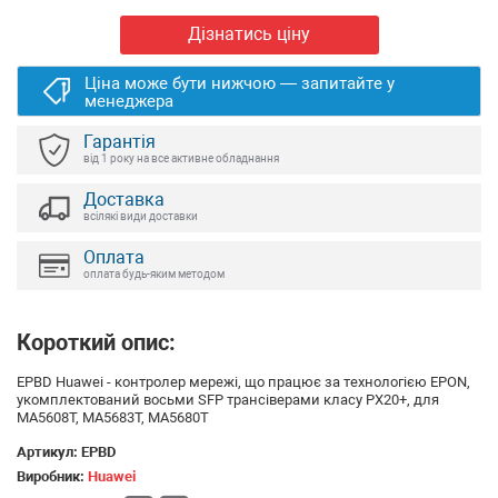
Дізнатись ціну
Ціна може бути нижчою — запитайте у
менеджера
Гарантія
від 1 року на все активне обладнання
Доставка
всілякі види доставки
Оплата
оплата будь-яким методом
Короткий опис:
EPBD Huawei - контролер мережі, що працює за технологією EPON,
укомплектований восьми SFP трансіверами класу PX20+, для
MA5608T, MA5683T, MA5680T
Артикул:
EPBD
Виробник:
Huawei