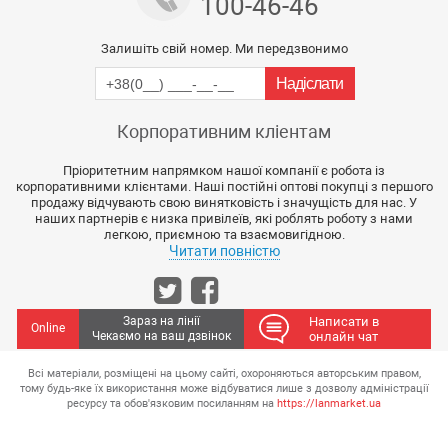
100-46-46
Залишіть свій номер. Ми передзвонимо
Корпоративним кліентам
Пріоритетним напрямком нашої компанії є робота із
корпоративними клієнтами. Наші постійні оптові покупці з першого
продажу відчувають свою винятковість і значущість для нас. У
наших партнерів є низка привілеїв, які роблять роботу з нами
легкою, приємною та взаємовигідною.
Читати повністю
Зараз на лінії
Написати в
Online
Чекаємо на ваш дзвінок
онлайн чат
Всі матеріали, розміщені на цьому сайті, охороняються авторським правом,
тому будь-яке їх використання може відбуватися лише з дозволу адміністрації
ресурсу та обов'язковим посиланням на
https://lanmarket.ua