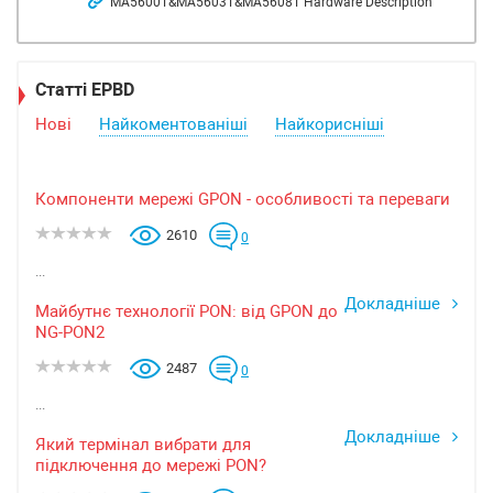
MA5600T&MA5603T&MA5608T Hardware Description
Статті EPBD
Нові
Найкоментованіші
Найкорисніші
Компоненти мережі GPON - особливості та переваги
2610
0
...
Докладніше
Майбутнє технології PON: від GPON до
NG-PON2
2487
0
...
Докладніше
Який термінал вибрати для
підключення до мережі PON?