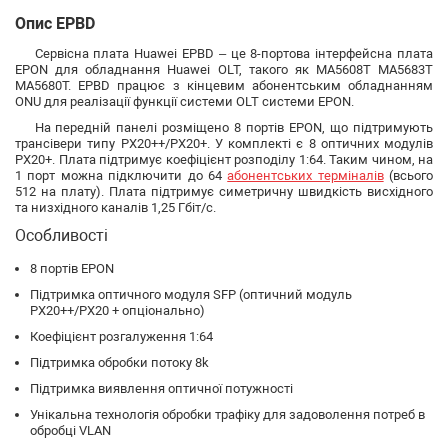
Опис EPBD
Сервісна плата Huawei EPBD – це 8-портова інтерфейсна плата
EPON для обладнання Huawei OLT, такого як MA5608T MA5683T
MA5680T. EPBD працює з кінцевим абонентським обладнанням
ONU для реалізації функції системи OLT системи EPON.
На передній панелі розміщено 8 портів EPON, що підтримують
трансівери типу PX20++/PX20+. У комплекті є 8 оптичних модулів
PX20+. Плата підтримує коефіцієнт розподілу 1:64. Таким чином, на
1 порт можна підключити до 64
абонентських терміналів
(всього
512 на плату). Плата підтримує симетричну швидкість висхідного
та низхідного каналів 1,25 Гбіт/с.
Особливості
8 портів EPON
Підтримка оптичного модуля SFP (оптичний модуль
PX20++/PX20 + опціонально)
Коефіцієнт розгалуження 1:64
Підтримка обробки потоку 8k
Підтримка виявлення оптичної потужності
Унікальна технологія обробки трафіку для задоволення потреб в
обробці VLAN