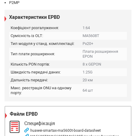
P2MP
Характеристики EPBD
Коефіцієнт розгалуження:
1:64
Сумісність із OLT:
МА5608Т
Тип модуля у станд. комплектації:
Px20+
Плата розширення
Тип плати розширення:
EPON
Кількість PON портів:
8 x GEPON
Швидкість передачі даних:
1.25G
Дальність передачі:
20 км
Макс. реєстрація ONU на одному
64 шт
порту:
Файли
EPBD
Специфікація
huawei-smartax-ma5600t-board-datasheet