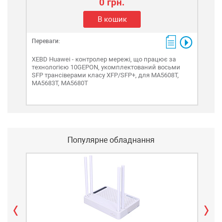
0 грн.
В кошик
Переваги:
Пере
XEBD Huawei - контролер мережі, що працює за
XEH
технологією 10GEPON, укомплектований восьми
тех
SFP трансіверами класу XFP/SFP+, для MA5608T,
SFP
MA5683T, MA5680T
MA5
Популярне обладнання