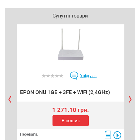
Супутні товари
0
відгуків
EPON ONU 1GE + 3FE + WiFi (2,4GHz)
EPO
1 271.10 грн.
В кошик
Переваги:
Пере