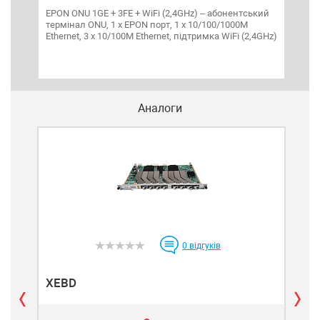
EPON ONU 1GE + 3FE + WiFi (2,4GHz) – абонентський
EPON
термінал ONU, 1 х EPON порт, 1 х 10/100/1000M
терм
Ethernet, 3 х 10/100M Ethernet, підтримка WiFi (2,4GHz)
Ethe
та ф
Аналоги
0
відгуків
XEBD
XE