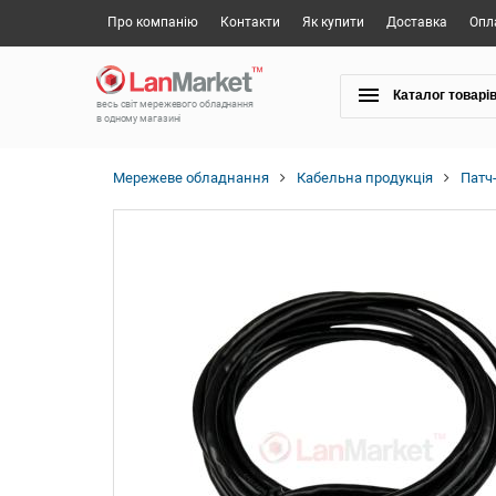
Про компанію
Контакти
Як купити
Доставка
Опл
Каталог товарі
весь світ мережевого обладнання
в одному магазині
Мережеве обладнання
Кабельна продукція
Патч