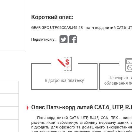
Короткий опис:
GEAR GPC-UTPC6CCARJ45-2B - патч-корд литий САТ.6, UTP
Поділитися у:
Перевірка т
Відстрочка платежу
обладнання п
Опис Патч-корд литий САТ.6, UTP, RJ
Патч-корд литий САТ.6, UTP, RJ45, CCA, ПВХ – ви
рішень, який забезпечує стабільну передачу даних 
підходить для офісного та домашнього використанн
для таких завдань, як потокове відео, онлайн-ігри а