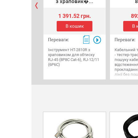
з храповик�...
8
1 391.52 грн.
89
В кошик
В 
Переваги:
Переваги:
Інструмент HT-2810R з
Кабельний 
храповиком для обтиску
- тестер-тр
RJ-45 (8P8C Cat-6), RJ-12/11
пошуку кабе
(6P6C)
відстеження
прокладання
лінії без п
ізоляції.