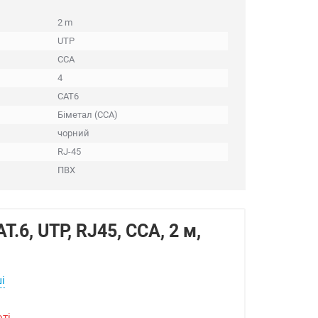
2 m
UTP
CCA
4
CAT6
Біметал (CCA)
чорний
RJ-45
ПВХ
.6, UTP, RJ45, CCA, 2 м,
і
оті