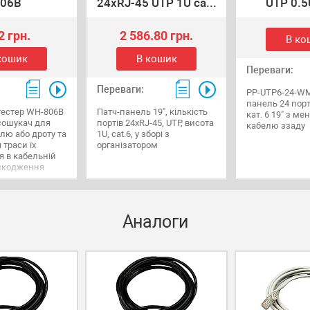
06B
24хRJ-45 UTP 1U ca...
UTP 0.5U
2 грн.
2 586.80 грн.
В ко
кошик
В кошик
Переваги:
Переваги:
PP-UTP6-24-WM
панель 24 порт
тестер WH-806B
Патч-панель 19", кількість
кат. 6 19" з 
асошукач для
портів 24хRJ-45, UTP, висота
кабелю ззаду
лю або дроту та
1U, cat.6, у зборі з
 траси їх
організатором
 в кабельній
ошкодження
Аналоги