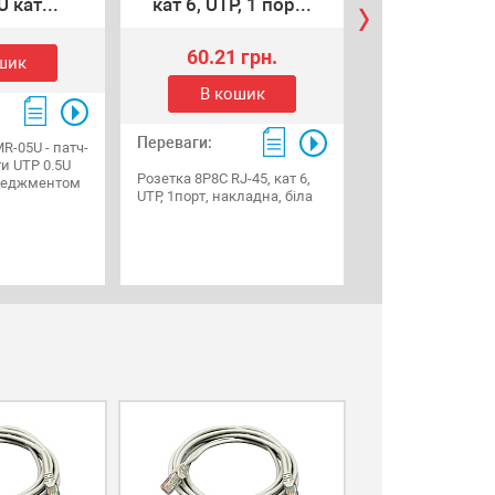
 кат...
кат 6, UTP, 1 пор...
кат 6, UTP, 2
60.21 грн.
100.35 г
шик
В кошик
В коши
Переваги:
Переваги:
R-05U - патч-
и UTP 0.5U
Розетка 8P8C RJ-45, кат 6,
Розетка 8P8C RJ-4
менеджментом
UTP, 1порт, накладна, біла
UTP, 2 порти, нак