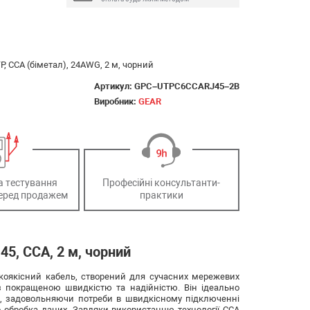
, CCA (біметал), 24AWG, 2 м, чорний
Артикул:
GPC–UTPC6CCARJ45–2B
Виробник:
GEAR
а тестування
Професійні консультанти-
еред продажем
практики
45, CCA, 2 м, чорний
сокоякісний кабель, створений для сучасних мережевих
з покращеною швидкістю та надійністю. Він ідеально
я, задовольняючи потреби в швидкісному підключенні
бо обробка даних. Завдяки використанню технології CCA