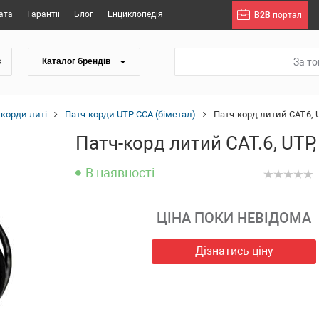
ата
Гарантії
Блог
Енциклопедія
B2B
портал
За т
в
Каталог брендів
-корди литі
Патч-корди UTP CCA (біметал)
Патч-корд литий САТ.6, U
Патч-корд литий САТ.6, UTP,
В наявності
ЦІНА ПОКИ НЕВІДОМА
Дізнатись ціну