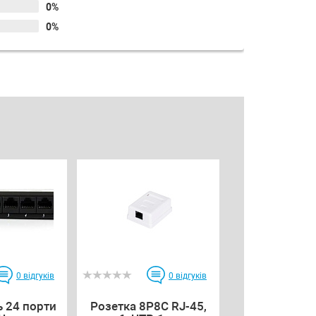
0%
0%
0
відгуків
0
відгуків
 24 порти
Розетка 8P8C RJ-45,
Розетка 8P8C