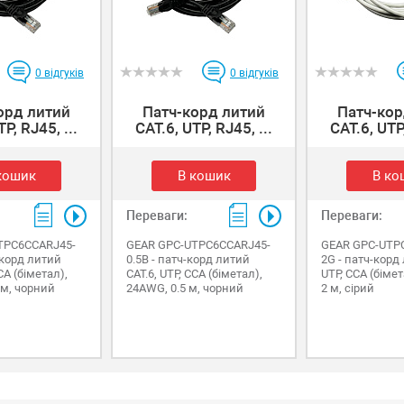
0
відгуків
0
відгуків
орд литий
Патч-корд литий
Патч-кор
P, RJ45, ...
САТ.6, UTP, RJ45, ...
САТ.6, UTP,
кошик
В кошик
В ко
Переваги:
Переваги:
TPC6CCARJ45-
GEAR GPC-UTPC6CCARJ45-
GEAR GPC-UTP
-корд литий
0.5B - патч-корд литий
2G - патч-корд 
CA (біметал),
САТ.6, UTP, CCA (біметал),
UTP, CCA (біме
 м, чорний
24AWG, 0.5 м, чорний
2 м, сірий