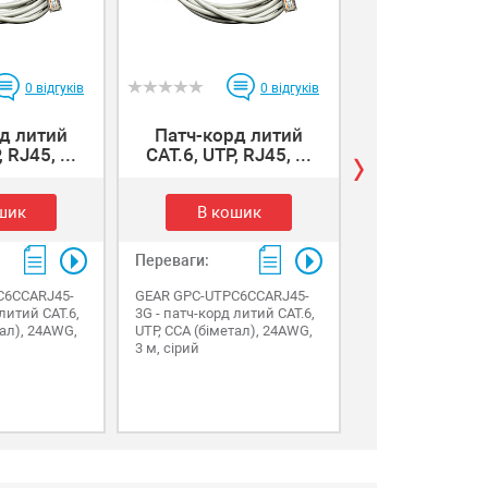
0
відгуків
0
відгуків
д литий
Патч-корд литий
Патч-корд
 RJ45, ...
САТ.6, UTP, RJ45, ...
САТ.6, UTP, R
шик
В кошик
В коши
Переваги:
Переваги:
C6CCARJ45-
GEAR GPC-UTPC6CCARJ45-
GEAR GPC-UTPC6
литий САТ.6,
3G - патч-корд литий САТ.6,
3B - патч-корд ли
тал), 24AWG,
UTP, CCA (біметал), 24AWG,
UTP, CCA (біметал
3 м, сірий
3 м, чорний