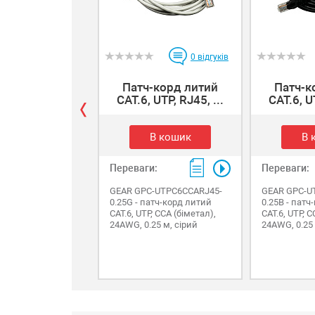
0
відгуків
Патч-корд литий
Патч-к
САТ.6, UTP, RJ45, ...
САТ.6, UT
В кошик
В 
Переваги:
Переваги:
GEAR GPC-UTPC6CCARJ45-
GEAR GPC-U
0.25G - патч-корд литий
0.25B - патч
САТ.6, UTP, CCA (біметал),
САТ.6, UTP, C
24AWG, 0.25 м, сірий
24AWG, 0.25