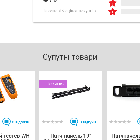
На основі N оцінок покупців
Супутні товари
Новинка
0
відгуків
0
відгуків
й тестер WH-
Патч-панель 19"
Патчпанель