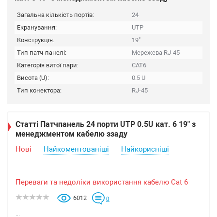
Загальна кількість портів:
24
Екранування:
UTP
Конструкція:
19"
Тип патч-панелі:
Мережева RJ-45
Категорія витої пари:
CAT6
Висота (U):
0.5 U
Тип конектора:
RJ-45
Статті Патчпанель 24 порти UTP 0.5U кат. 6 19" з
менеджментом кабелю ззаду
Нові
Найкоментованіші
Найкорисніші
Переваги та недоліки використання кабелю Cat 6
6012
0
...