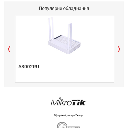
Популярне обладнання
A3002RU
A3
Офіційний дистриб'ютор