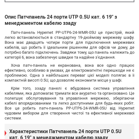
Опис Патчпанель 24 порти UTP 0.5U кат. 6 19" з
менеджментом кабелю ззаду
Патч-панель Hypernet PP-UTP6-24-WMR-05U це пристрій, який
легко встановлюється в стандартну 19-дюймову мережеву шафу.
Вона має двадцять чотири порти для підключення мережевих
кабелів, що робить її ідеальним рішенням для офісів чи дому, де
потрібно багато підключень. Завдяки тому, що панель належить до
категорії 6, вона забезпечує швидке та надійне з'єднання.
Хоча патч-панель не екранована, вона все одно працює
ефективно, особливо в умовах, де електромагнітні перешкоди не є
проблемою. Одна з найбільших переваг цієї моделі полягає в її
компактній висоті 0.5U, що дозволяє економити місце у шафі.
Крім того, ззаду панелі є вбудована система управління
кабелями, яка допомагає тримати все акуратно та організовано. Це
полегшує обслуговування та управління мережею, зберігаючи
кабелі впорядкованими та легко доступними для будь-яких робіт.
Все це робить патч-панель PP-UTP6-24-WMR-05U від Hypernet
чудовим вибором для створення чистої та ефективної мережевої
системи.
Характеристики Патчпанель 24 порти UTP 0.5U
кат. 6 19" з менеджментом кабелю ззаду