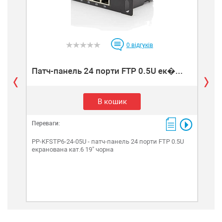
0
відгуків
Патч-панель 24 порти FTP 0.5U ек�...
Пат
В кошик
Переваги:
Пере
PP-KFSTP6-24-05U - патч-панель 24 порти FTP 0.5U
PP-K
екранована кат.6 19" чорна