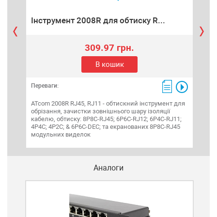
Інструмент 2008R для обтиску R...
Ка
309.97 грн.
В кошик
Переваги:
Пере
ATcom 2008R RJ45, RJ11 - обтискний інструмент для
Кабе
обрізання, зачистки зовнішнього шару ізоляції
(fem
кабелю, обтиску: 8P8C-RJ45; 6P6C-RJ12; 6P4C-RJ11;
4P4C; 4P2C; & 6P6C-DEC; та екранованих 8P8C-RJ45
модульних виделок
Аналоги