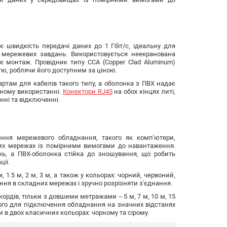
є швидкість передачі даних до 1 Гбіт/с, ідеальну для
их мережевих завдань. Використовується неекранована
ує монтаж. Провідник типу CCA (Copper Clad Aluminum)
тю, роблячи його доступним за ціною.
ртам для кабелів такого типу, а оболонка з ПВХ надає
нному використанні.
Конектори RJ45
на обох кінцях литі,
ні та відключенні.
ення мережевого обладнання, такого як комп'ютери,
них мережах із помірними вимогами до навантаження.
нь, а ПВХ-оболонка стійка до зношування, що робить
ії.
, 1.5 м, 2 м, 3 м, а також у кольорах: чорний, червоний,
ення в складних мережах і зручно розрізняти з'єднання.
ордів, тільки з довшими метражами – 5 м, 7 м, 10 м, 15
його для підключення обладнання на значних відстанях
ки в двох класичних кольорах: чорному та сірому.