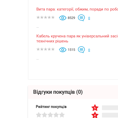
Вита пара: категорії, обжим, поради по роб
8529
0
...
Кабель кручена пара як універсальний засі
технічних рішень
1515
0
...
Відгуки покупців
(0)
Рейтинг покупців