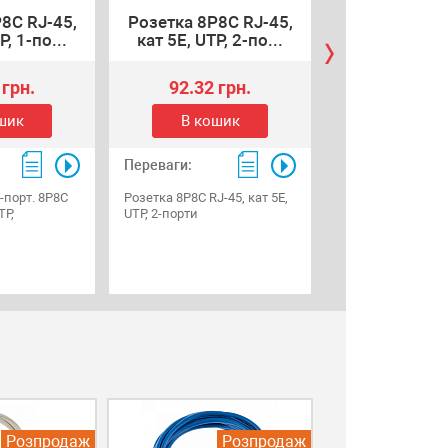
8C RJ-45,
Розетка 8P8C RJ-45,
З'єднувач R
P, 1-по...
кат 5Е, UTP, 2-по...
мама/мама 
 грн.
92.32 грн.
19.18 г
шик
В кошик
В коши
Переваги:
Переваги:
1-порт. 8P8C
Розетка 8P8C RJ-45, кат 5Е,
З'єднувач RJ45 8
TP,
UTP, 2-порти
мама RJ45 для з
кабелю признач
з'єднання один 
кабелів, що мают
роз'єми RJ-45.
Розпродаж
Розпродаж