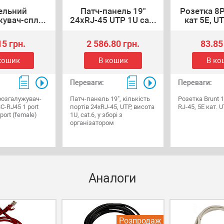
ельний
Патч-панель 19"
Розетка 8P
увач-спл...
24хRJ-45 UTP 1U ca...
кат 5Е, UT
15 грн.
2 586.80 грн.
83.85
кошик
В кошик
В ко
Переваги:
Переваги:
розгалужувач-
Патч-панель 19", кількість
Розетка Brunt 
C-RJ45 1 port
портів 24хRJ-45, UTP, висота
RJ-45, 5Е кат. U
 port (female)
1U, cat.6, у зборі з
організатором
Аналоги
Розпродаж