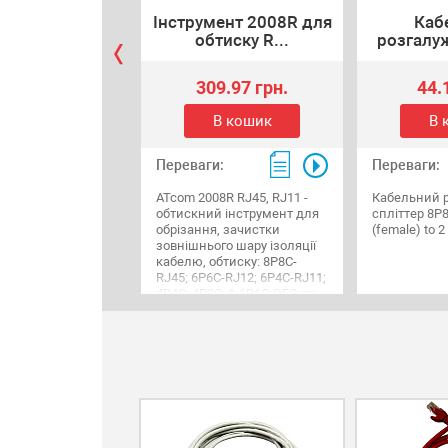
Інструмент 2008R для
Каб
обтиску R...
розгалуж
309.97 грн.
44.
В кошик
В 
Переваги:
Переваги:
ATcom 2008R RJ45, RJ11 -
Кабельний 
обтискний інструмент для
спліттер 8P8
обрізання, зачистки
(female) to 2
зовнішнього шару ізоляції
кабелю, обтиску: 8P8C-
RJ45; 6P6C-RJ12; 6P4C-RJ11;
4P4C; 4P2C; & 6P6C-DEC; та
екранованих 8P8C-RJ45
модульних виделок