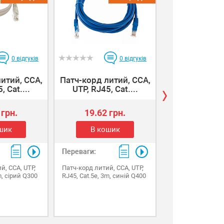
0
відгуків
0
відгуків
итий, CCA,
Патч-корд литий, CCA,
Патч-корд лит
, Cat....
UTP, RJ45, Cat....
UTP, RJ45, C
 грн.
19.62 грн.
40.14 г
шик
В кошик
В коши
Переваги:
Переваги:
й, CCA, UTP,
Патч-корд литий, CCA, UTP,
Патч-корд литий, 
m, сірий Q300
RJ45, Cat.5e, 3m, синій Q400
RJ45, Cat.5e, 3m,
Q250