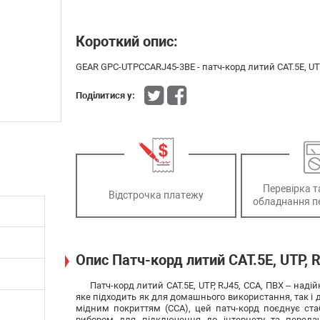
Короткий опис:
GEAR GPC-UTPCCARJ45-3BE - патч-корд литий САТ.5E, UTP
Поділитися у:
Перевірка т
Відстрочка платежу
обладнання п
Опис Патч-корд литий САТ.5E, UTP, R
Патч-корд литий САТ.5E, UTP, RJ45, CCA, ПВХ – надій
яке підходить як для домашнього використання, так і 
мідним покриттям (CCA), цей патч-корд поєднує стаб
вибором для підключення до інтернету та переда