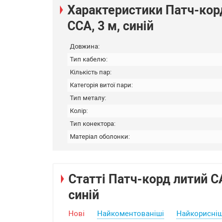
Характеристики Патч-корд
CCA, 3 м, синій
Довжина:
Тип кабелю:
Кількість пар:
Категорія витої пари:
Тип металу:
Колір:
Тип конектора:
Матеріал оболонки:
Статті Патч-корд литий САТ
синій
Нові
Найкоментованіші
Найкорисніш