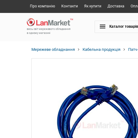
Про компанію
Контакти
Як купити
Доставка
Опл
Каталог товарі
весь світ мережевого обладнання
в одному магазині
Мережеве обладнання
Кабельна продукція
Патч