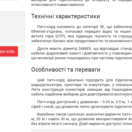
інтенсивності навантаження.
Технічні характеристики
Патч-корд належить до категорії 5E, що забезпечу
Ethernet-з'єднань, потокової передачі відео та інш
витата пара (UTP), яка підвищує гнучкість та спрощ
забезпечує баланс між продуктивністю та економічніс
Дроти мають діаметр 24AWG, що відповідає станда
ин клік
кабелю додатковий захист і довговічність у повсякде
що мінімізує ризик пошкоджень при частому підключен
Особливості та переваги
Цей патч-корд ідеально підходить для підключ
маршрутизатори, принтери та комутатори, у локаль
Лита конструкція конекторів захищає від пошкодже
кабель надійним вибором для довготривалої експлуатац
Патч-корд доступний у довжинах – 0.25 м, 0.5 м, 1 м
сірий і синій, що дозволяє легко організувати підключ
Виробник також пропонує аналогічні варіанти патч-к
м, 20 м і навіть 30 м, що дозволяє використовувати 
без втрати якості сигналу. Довгі варіанти доступні тіль