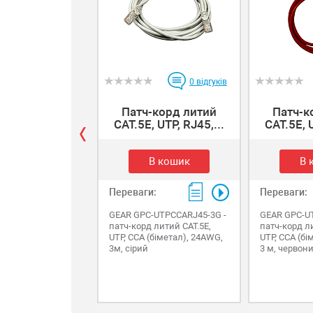
0
відгуків
Патч-корд литий
Патч-к
САТ.5E, UTP, RJ45,...
САТ.5E, U
В кошик
В 
Переваги:
Переваги:
GEAR GPC-UTPCCARJ45-3G -
GEAR GPC-U
патч-корд литий САТ.5E,
патч-корд л
UTP, CCA (біметал), 24AWG,
UTP, CCA (бі
3м, сірий
3 м, червон