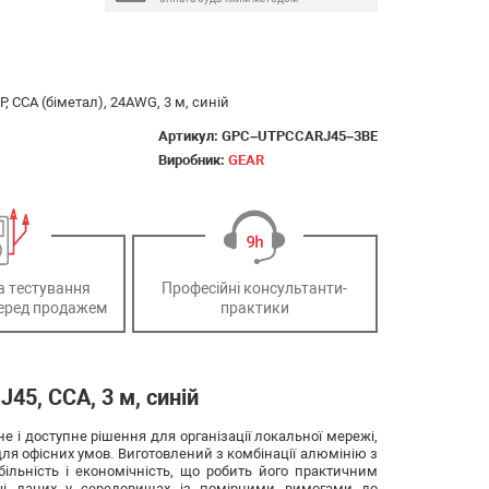
, CCA (біметал), 24AWG, 3 м, синій
Артикул:
GPC–UTPCCARJ45–3BE
Виробник:
GEAR
а тестування
Професійні консультанти-
еред продажем
практики
J45, CCA, 3 м, синій
не і доступне рішення для організації локальної мережі,
для офісних умов. Виготовлений з комбінації алюмінію з
ільність і економічність, що робить його практичним
чі даних у середовищах із помірними вимогами до