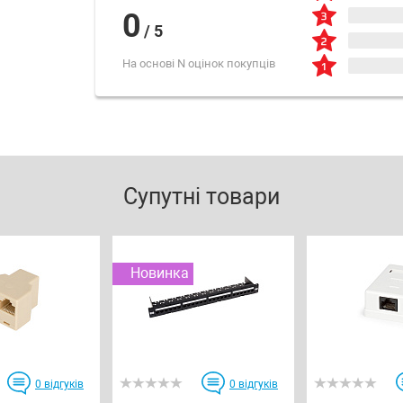
0
/
5
На основі N оцінок покупців
Супутні товари
Новинка
0
відгуків
0
відгуків