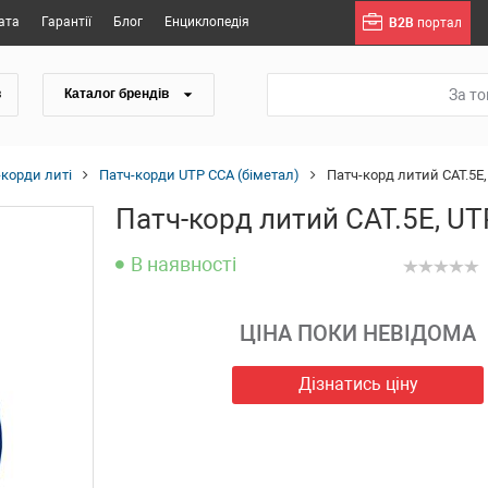
ата
Гарантії
Блог
Енциклопедія
B2B
портал
За т
в
Каталог брендів
-корди литі
Патч-корди UTP CCA (біметал)
Патч-корд литий САТ.5E, 
Патч-корд литий САТ.5E, UTP,
В наявності
ЦІНА ПОКИ НЕВІДОМА
Дізнатись ціну