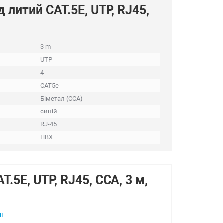
 литий САТ.5E, UTP, RJ45,
3 m
UTP
4
CAT5e
Біметал (CCA)
синій
RJ-45
ПВХ
.5E, UTP, RJ45, CCA, 3 м,
і