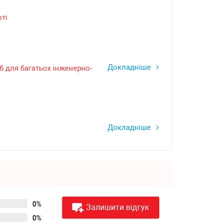
оті
Докладніше
б для багатьох інженерно-
Докладніше
0%
Залишити відгук
0%