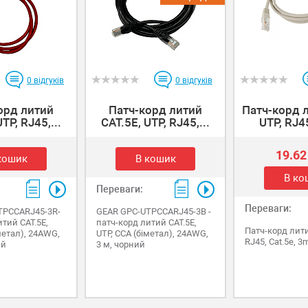
0
відгуків
0
відгуків
орд литий
Патч-корд литий
Патч-корд л
TP, RJ45,...
САТ.5E, UTP, RJ45,...
UTP, RJ45
19.62
кошик
В кошик
В ко
Переваги:
Переваги:
TPCCARJ45-3R-
GEAR GPC-UTPCCARJ45-3B -
итий САТ.5E,
патч-корд литий САТ.5E,
Патч-корд лити
метал), 24AWG,
UTP, CCA (біметал), 24AWG,
RJ45, Cat.5e, 3
ий
3 м, чорний