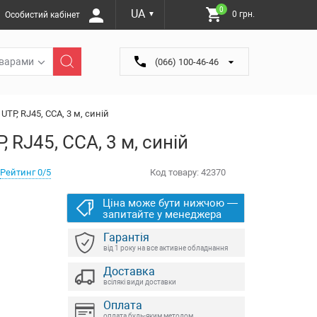
0
UA
0 грн.
Особистий кабінет
▼
оварами
(066) 100-46-46
UTP, RJ45, CCA, 3 м, синій
 RJ45, CCA, 3 м, синій
Рейтинг 0/5
Код товару:
42370
Ціна може бути нижчою —
запитайте у менеджера
Гарантія
від 1 року на все активне обладнання
Доставка
всілякі види доставки
Оплата
оплата будь-яким методом