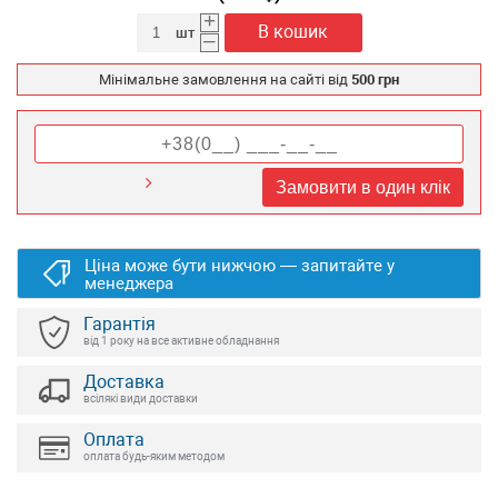
+
В кошик
шт
–
Мінімальне замовлення на сайті від
500 грн
Замовити в один клік
Ціна може бути нижчою — запитайте у
менеджера
Гарантія
від 1 року на все активне обладнання
Доставка
всілякі види доставки
Оплата
оплата будь-яким методом