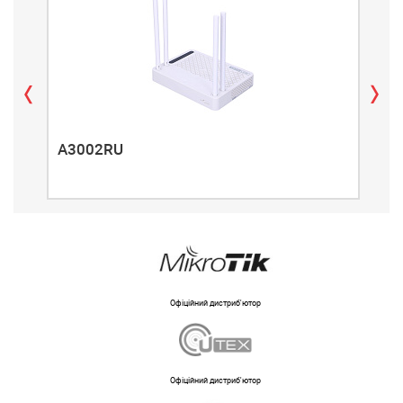
A3002RU
A3
Офіційний дистриб'ютор
Офіційний дистриб'ютор