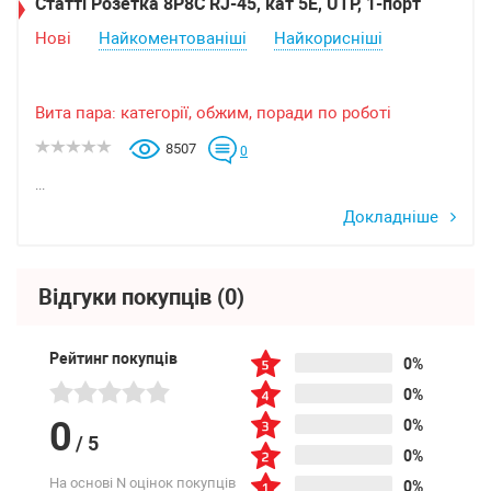
Статті Розетка 8P8C RJ-45, кат 5Е, UTP, 1-порт
Нові
Найкоментованіші
Найкорисніші
Вита пара: категорії, обжим, поради по роботі
8507
0
...
Докладніше
Відгуки покупців
(0)
Рейтинг покупців
0%
0%
0
0%
/
5
0%
На основі N оцінок покупців
0%