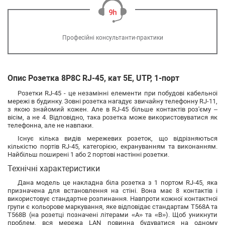
Професійні консультанти-практики
Опис Розетка 8P8C RJ-45, кат 5Е, UTP, 1-порт
Розетки RJ-45 - це незамінні елементи при побудові кабельної
мережі в будинку. Зовні розетка нагадує звичайну телефонну RJ-11,
з якою знайомий кожен. Але в RJ-45 більше контактів роз'єму –
вісім, а не 4. Відповідно, така розетка може використовуватися як
телефонна, але не навпаки.
Існує кілька видів мережевих розеток, що відрізняються
кількістю портів RJ-45, категорією, екрануванням та виконанням.
Найбільш поширені 1 або 2 портові настінні розетки.
Технічні характеристики
Дана модель це накладна біла розетка з 1 портом RJ-45, яка
призначена для встановлення на стіні. Вона має 8 контактів і
використовує стандартне розпинання. Навпроти кожної контактної
групи є кольорове маркування, яке відповідає стандартам T568A та
T568B (на розетці позначені літерами «А» та «В»). Щоб уникнути
проблем, вся мережа LAN повинна будуватися на одному