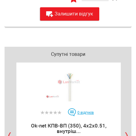
Залишити відгук
Супутні товари
0
відгуків
Ok-net КПВ-ВП (350), 4x2x0.51,
Ко
внутріш...