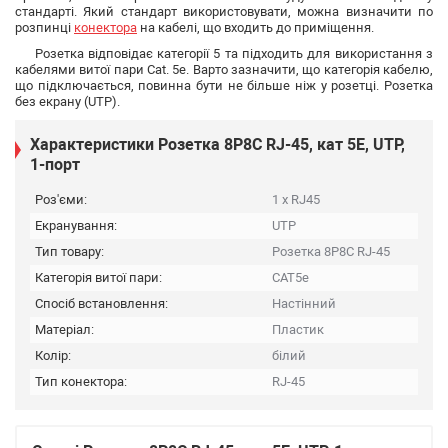
стандарті. Який стандарт використовувати, можна визначити по
розпинці
конектора
на кабелі, що входить до приміщення.
Розетка відповідає категорії 5 та підходить для використання з
кабелями витої пари Cat. 5е. Варто зазначити, що категорія кабелю,
що підключається, повинна бути не більше ніж у розетці. Розетка
без екрану (UTP).
Характеристики Розетка 8P8C RJ-45, кат 5Е, UTP,
1-порт
Роз'єми:
1 x RJ45
Екранування:
UTP
Тип товару:
Розетка 8P8C RJ-45
Категорія витої пари:
CAT5e
Спосіб встановлення:
Настінний
Матеріал:
Пластик
Колір:
білий
Тип конектора:
RJ-45