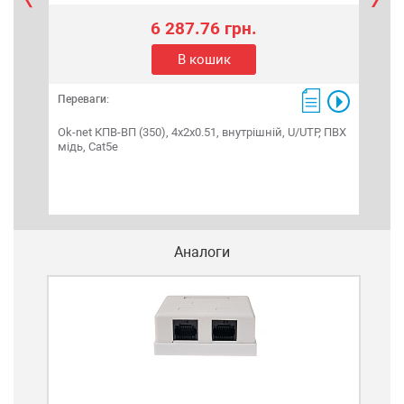
6 287.76 грн.
В кошик
Переваги:
Пере
Ok-net КПВ-ВП (350), 4x2x0.51, внутрішній, U/UTP, ПВХ
Кон
мідь, Cat5e
каб
Аналоги