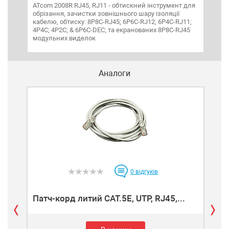
ATcom 2008R RJ45, RJ11 - обтискний інструмент для
Кабе
обрізання, зачистки зовнішнього шару ізоляції
(fem
кабелю, обтиску: 8P8C-RJ45; 6P6C-RJ12; 6P4C-RJ11;
4P4C; 4P2C; & 6P6C-DEC; та екранованих 8P8C-RJ45
модульних виделок
Аналоги
0
відгуків
Патч-корд литий САТ.5E, UTP, RJ45,...
Пат