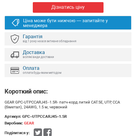
Дізнатись ціну
Ціна може бути нижчою — запитайте у
менеджера
Гарантія
від 1 року на все активне обладнання
Доставка
всілякі види доставки
Оплата
оплата будь-яким методом
Короткий опис:
GEAR GPC-UTPCCARJ45 -1.5R- патч-корд литий САТ.5E, UTP, CCA
(біметал), 24AWG, 1.5 м, червоний
Артикул:
GPC–UTPCCARJ45–1.5R
Виробник:
GEAR
Поділитися у: