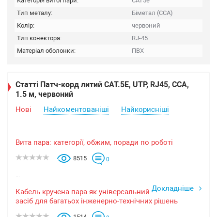
Категорія витої пари:
CAT5e
Тип металу:
Біметал (CCA)
Колір:
червоний
Тип конектора:
RJ-45
Матеріал оболонки:
ПВХ
Статті Патч-корд литий САТ.5E, UTP, RJ45, CCA,
1.5 м, червоний
Нові
Найкоментованіші
Найкорисніші
Вита пара: категорії, обжим, поради по роботі
8515
0
...
Докладніше
Кабель кручена пара як універсальний
засіб для багатьох інженерно-технічних рішень
1514