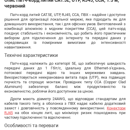
Опис Патч-корд литий САТ.5E, UTP, RJ45, CCA, 1.5 м,
червоний
Патч-корд литий САТ.5E, UTP, RJ45, CCA, ПВХ – надійне і доступне
рішення для організації локальної мережі, яке підходить як для
домашнього використання, так і для офісних умов. Виготовлений з
комбінації алюмінію з мідним покриттям (CCA), цей патч-корд
поєднує стабільність і економічність, що робить його практичним
вибором для підключення до інтернету та передачі даних у
середовищах із помірними вимогами до інтенсивності
навантаження.
Технічні характеристики
Патч-корд належить до категорії 5E, що забезпечує швидкість
передачі даних до 1 Гбіт/с, ідеальну для Ethernet-з'єднань,
потокової передачі відео та інших мережевих завдань.
Використовується неекранована витата пара (UTP), яка підвищує
гнучкість та спрощує монтаж. Провідник типу CCA (Copper Clad
Aluminum) забезпечує баланс між продуктивністю та
економічністю, роблячи його доступним за ціною.
Дроти мають діаметр 24AWG, що відповідає стандартам для
кабелів такого типу, а оболонка з ПВХ надає кабелю додатковий
захист і довговічність у повсякденному використанні.
Конектори
RJ45
на обох кінцях литі, що мінімізує ризик пошкоджень при
частому підключенні та відключенні.
Особливості та переваги