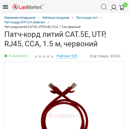
0
Мережеве обладнання
Кабельна продукція
Патч-корди литі
Патч-корди UTP CCA (біметал)
Патч-корд литий САТ.5E, UTP, RJ45, CCA, 1.5 м, червоний
Патч-корд литий САТ.5E, UTP,
RJ45, CCA, 1.5 м, червоний
В наявності
Рейтинг 0/5
Код товару:
42360