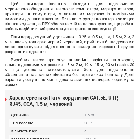
Цей патч-корд ідеально підходить для підключення
мережевого обладнання, такого як комп'ютери, маршрутизатори,
принтери та комутатори, у локальних мережах із помірними
вимогами до навантаження. Лита конструкція конекторів захищає
від пошкоджень, а ПВХ-оболонка стійка до зношування, що робить
кабель надійним вибором для довготривалої експлуатації.
Патч-корд доступний у довжинах – 0.25 м, 0.5 м, 1 м, 1.5 м, 2 м, 3
м, а також у кольорах: чорний, червоний, сірий і синій, що дозволяє
легко організувати підключення в складних мережах і зручно
розрізняти з'єднання.
Виробник також пропонує аналогічні варіанти патч-кордів,
тільки з довшими метражами – 5 м, 7 м, 10 м, 15 м, 20 м і навіть 30
м, що дозволяє використовувати його для підключення
обладнання на значних відстанях без втрати якості сигналу. Довгі
варіанти доступні тільки в двох класичних кольорах: чорному та
сірому.
Характеристики Патч-корд литий САТ.5E, UTP,
RJ45, CCA, 1.5 м, червоний
Довжина:
1.5 m
Тип кабелю:
UTP
Кількість пар:
4