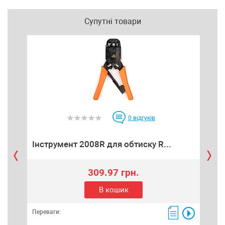
Супутні товари
0
відгуків
Інструмент 2008R для обтиску R...
Ка
309.97 грн.
В кошик
Переваги:
Пере