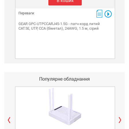
В кошик
Переваги:
Пере
GEAR GPC-UTPCCARJ45-1.5G - патч-корд литий
GEA
САТ.5E, UTP, CCA (біметал), 24AWG, 1.5 м, сірий
САТ.
Популярне обладнання