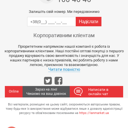
Залишіть свій номер. Ми передзвонимо
Корпоративним кліентам
Пріоритетним напрямком нашої компанії є робота із
корпоративними клієнтами. Наші постійні оптові покупці з першого
продажу відчувають свою винятковість і значущість для нас. У
наших партнерів є низка привілеїв, які роблять роботу з нами
легкою, приємною та взаємовигідною.
Читати повністю
Зараз на лінії
Написати в
Online
Чекаємо на ваш дзвінок
онлайн чат
Всі матеріали, розміщені на цьому сайті, охороняються авторським правом,
тому будь-яке їх використання може відбуватися лише з дозволу адміністрації
ресурсу та обов'язковим посиланням на
https://lanmarket.ua