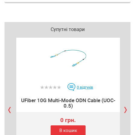
Супутні товари
0
відгуків
UFiber 10G Multi-Mode ODN Cable (UOC-
UFi
0.5)
0 грн.
В кошик