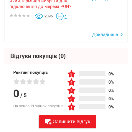
Який термінал вибрати для
підключення до мережі PON?
2396
0
...
Докладніше
Відгуки покупців
(0)
Рейтинг покупців
0%
0%
0
0%
/
5
0%
На основі N оцінок покупців
0%
Залишити відгук