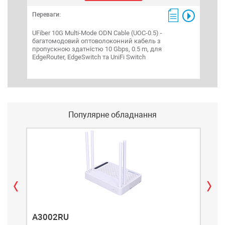
Переваги:
Пере
UFiber 10G Multi-Mode ODN Cable (UOC-0.5) -
UFib
багатомодовий оптоволоконний кабель з
меді
пропускною здатністю 10 Gbps, 0.5 m, для
Ethe
EdgeRouter, EdgeSwitch та UniFi Switch
Популярне обладнання
A3002RU
A3