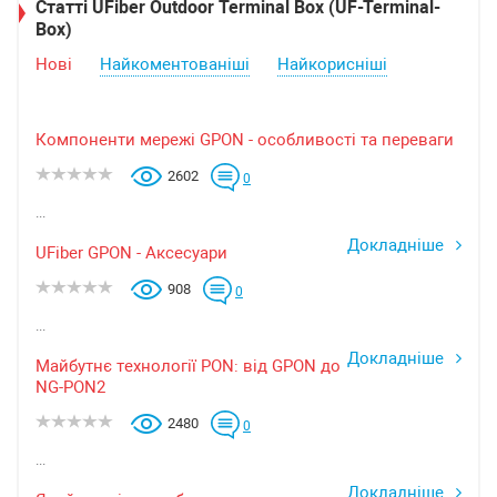
Статті UFiber Outdoor Terminal Box (UF-Terminal-
Box)
Нові
Найкоментованіші
Найкорисніші
Компоненти мережі GPON - особливості та переваги
2602
0
...
Докладніше
UFiber GPON - Аксесуари
908
0
...
Докладніше
Майбутнє технології PON: від GPON до
NG-PON2
2480
0
...
Докладніше