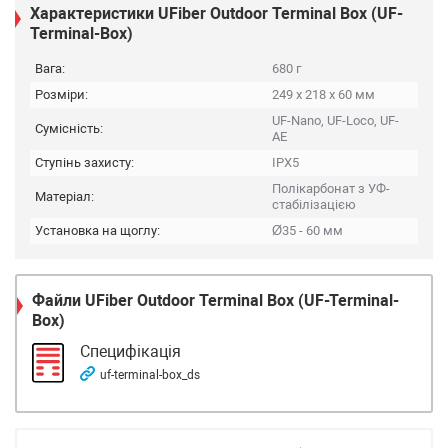
Характеристики UFiber Outdoor Terminal Box (UF-
Terminal-Box)
Вага:
680 г
Розміри:
249 х 218 х 60 мм
UF-Nano, UF-Loco, UF-
Сумісність:
AE
Ступінь захисту:
IPX5
Полікарбонат з УФ-
Матеріал:
стабілізацією
Установка на щоглу:
Ø35 - 60 мм
Файли
UFiber Outdoor Terminal Box (UF-Terminal-
Box)
Специфікація
uf-terminal-box_ds