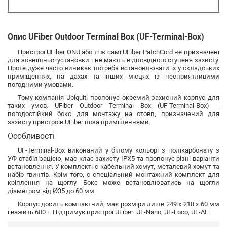
Опис UFiber Outdoor Terminal Box (UF-Terminal-Box)
Пристрої UFiber ONU або ті ж самі UFiber PatchCord не призначені
для зовнішньої установки і не мають відповідного ступеня захисту.
Проте дуже часто виникає потреба встановлювати їх у складських
приміщеннях, на дахах та інших місцях із несприятливими
погодними умовами.
Тому компанія Ubiquiti пропонує окремий захисний корпус для
таких умов. UFiber Outdoor Terminal Box (UF-Terminal-Box) –
погодостійкий бокс для монтажу на стовп, призначений для
захисту пристроїв UFiber поза приміщеннями.
Особливості
UF-Terminal-Box виконаний у білому кольорі з полікарбонату з
УФ-стабілізацією, має клас захисту IPX5 та пропонує різні варіанти
встановлення. У комплекті є кабельний хомут, металевий хомут та
набір гвинтів. Крім того, є спеціальний монтажний комплект для
кріплення на щоглу. Бокс може встановлюватись на щогли
діаметром від Ø35 до 60 мм.
Корпус досить компактний, має розміри лише 249 х 218 х 60 мм
і важить 680 г. Підтримує пристрої UFiber: UF-Nano, UF-Loco, UF-AE.