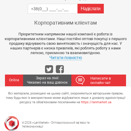
Корпоративним кліентам
Пріоритетним напрямком нашої компанії є робота із
корпоративними клієнтами. Наші постійні оптові покупці з першого
продажу відчувають свою винятковість і значущість для нас. У
наших партнерів є низка привілеїв, які роблять роботу з нами
легкою, приємною та взаємовигідною.
Читати повністю
Зараз на лінії
Написати в
Online
Чекаємо на ваш дзвінок
онлайн чат
Всі матеріали, розміщені на цьому сайті, охороняються авторським правом,
тому будь-яке їх використання може відбуватися лише з дозволу адміністрації
ресурсу та обов'язковим посиланням на
https://lanmarket.ua
© 2026 «LanMarket» - Оптоволоконний зв'язок та
телекомунікації