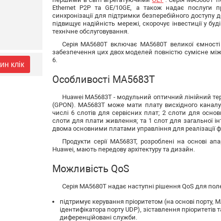
Ethernet P2P та GE/10GE, а також надає послуги п
синхронізації для підтримки безперебійного доступу до 
підвищує надійність мережі, скорочує інвестиції у бу
технічне обслуговування.
Серія MA5680T включає MA5680T великої ємності 
забезпечення цих двох моделей повністю сумісне між
6.
ин клік
Особливості MA5683T
Huawei MA5683T - модульний оптичний лінійний тер
(GPON). MA5683T може мати плату висхідного канал
числі 6 слотів для сервісних плат; 2 слоти для основ
слоти для плати живлення; та 1 слот для загальної 
двома основними платами управління для реалізації ф
Продукти серії MA5683T, розроблені на основі а
Huawei, мають передову архітектуру та дизайн.
Можливість QoS
Серія MA5680T надає наступні рішення QoS для по
підтримує керування пріоритетом (на основі порту, M
ідентифікатора порту UDP), зіставлення пріоритетів т
диференційовані служби.