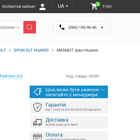
0
UA
0 грн.
Особистий кабінет
▼
оварами
(066) 100-46-46
OLT
GPON OLT HUAWEI
MA5683T Шасі Huawei
Рейтинг 0/5
Код товару:
04381
Ціна може бути нижчою —
запитайте у менеджера
Гарантія
від 1 року на все активне обладнання
Доставка
всілякі види доставки
Оплата
оплата будь-яким методом