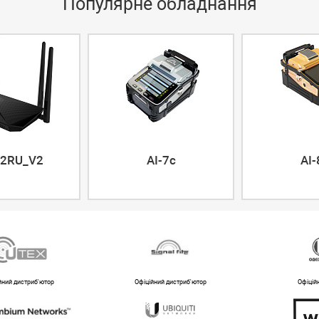
Популярне обладнання
2RU_V2
AI-7c
AI-
йний дистриб'ютор
Офіційний дистриб'ютор
Офіцій