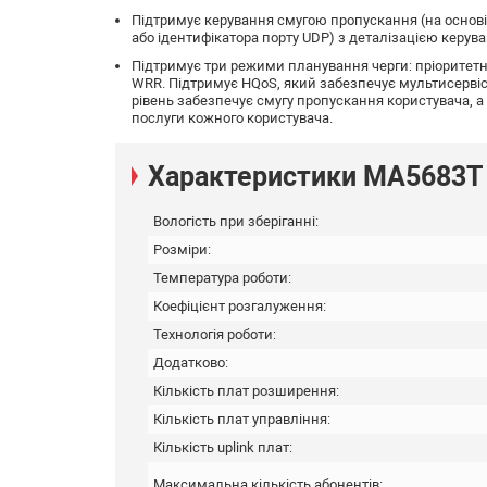
Підтримує керування смугою пропускання (на основі 
або ідентифікатора порту UDP) з деталізацією керуван
Підтримує три режими планування черги: пріоритетна
WRR. Підтримує HQoS, який забезпечує мультисервіс
рівень забезпечує смугу пропускання користувача, а
послуги кожного користувача.
Характеристики MA5683T
Вологість при зберіганні:
Розміри:
Температура роботи:
Коефіцієнт розгалуження:
Технологія роботи:
Додатково:
Кількість плат розширення:
Кількість плат управління:
Кількість uplink плат:
Максимальна кількість абонентів: