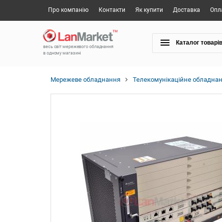
Про компанію
Контакти
Як купити
Доставка
Опл
Каталог товарі
весь світ мережевого обладнання
в одному магазині
Мережеве обладнання
Телекомунікаційне обладна