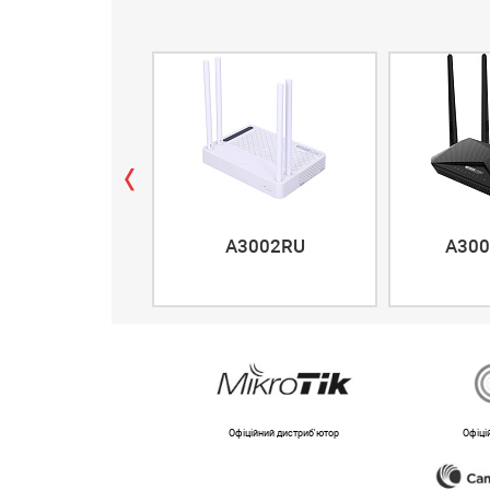
A3002RU
A300
Офіційний дистриб'ютор
Офіці