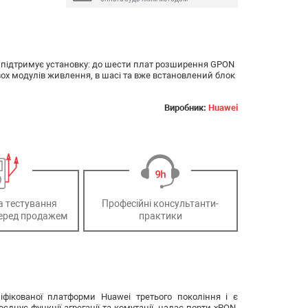
, підтримує установку: до шести плат розширення GPON
 двох модулів живлення, в шасі та вже встановлений блок
Виробник:
Huawei
а тестування
Професійні консультанти-
еред продажем
практики
іфікованої платформи Huawei третього покоління і є
єднує функції агрегації та комутації, надає порти xPON,