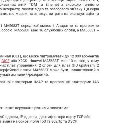
риватних ліній TDM та Ethernet з високою точністю
Інтернету, послуг відео та голосового зв'язку. Ця серія
дівництво мережі та знижує витрати на експлуатацію та
і MA5683T середньої ємності. Апаратне та програмне
 собою. MA5680T має 16 службових слотів, а MA5683T –
мінал (OLT), що може підтримувати до 12 000 абонентів
у
GICF
або X2CS. Huawei MA5683T має 13 слотів, у тому
них плат управління; 2 слоти для плат GIU upstream; 2
інтерфейсної плати. MA5683T може бути налаштований з
ункції активний/резервний.
паратної платформи iMAP та програмної платформи IAS
легшення керування різними послугами:
AC-адреси, IP-адреси, ідентифікатора порту TCP або
а зміна на основі поля ToS та 802.1p та DSCP