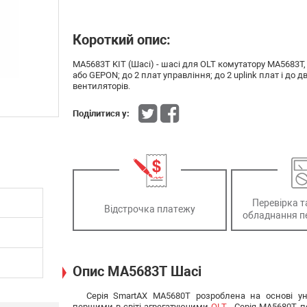
Короткий опис:
MA5683T KIT (Шасі) - шасі для OLT комутатору MA5683T
або GEPON; до 2 плат управління; до 2 uplink плат і до
вентиляторів.
Поділитися у:
Перевірка т
Відстрочка платежу
обладнання п
Опис MA5683T Шасі
Серія SmartAX MA5680T розроблена на основі ун
першими в світі агрегатуючими
OLT
. Серія MA5680T по