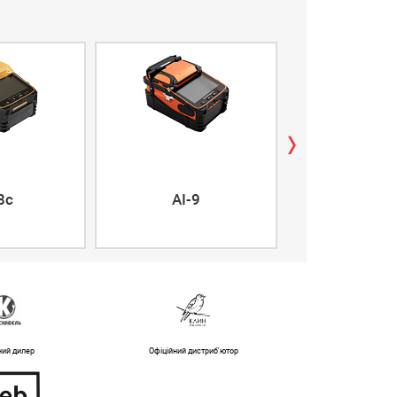
airFiber 5X
8c
AI-9
5XHD
ний дилер
Офіційний дистриб'ютор