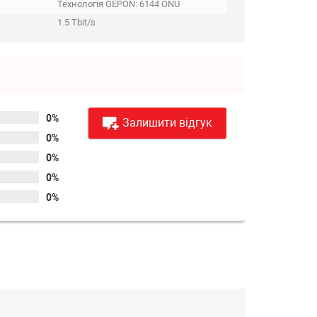
Технологія GEPON: 6144 ONU
1.5 Tbit/s
0%
Залишити відгук
0%
0%
0%
0%