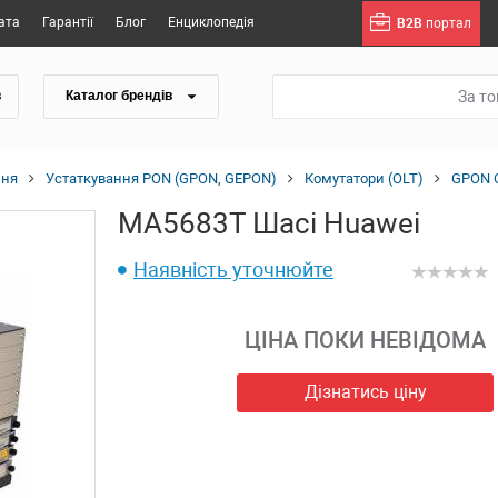
ата
Гарантії
Блог
Енциклопедія
B2B
портал
За т
в
Каталог брендів
ння
Устаткування PON (GPON, GEPON)
Комутатори (OLT)
GPON 
MA5683T Шасі Huawei
Наявність уточнюйте
ЦІНА ПОКИ НЕВІДОМА
Дізнатись ціну