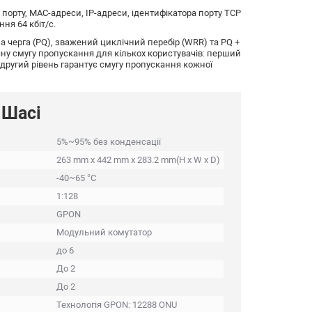
порту, MAC-адреси, IP-адреси, ідентифікатора порту TCP
ня 64 кбіт/с.
 черга (PQ), зважений циклічний перебір (WRR) та PQ +
ну смугу пропускання для кількох користувачів: перший
 другий рівень гарантує смугу пропускання кожної
 Шасі
5%~95% без конденсації
263 mm x 442 mm x 283.2 mm(H x W x D)
-40~65 °C
1:128
GPON
Модульний комутатор
до 6
До 2
До 2
Технологія GPON: 12288 ONU