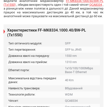
виділити аналогічний медіаконвертер
FF-MK8334.1000.60/BW-PL
(Tx1550)
, обидва використовують один і той самий чіпсет
QCA8334
,
а різниця між ними полягає в дальності дії. Даний медіаконвертер
працює на максимальних дистанціях до 40 км, в той час як
аналогічний може працювати на максимальній дистанції до 60 км.
Характеристики FF-MK8334.1000.40/BW-PL
(Tx1550)
Тип оптичного модуля:
SFP
Тип перетворення:
SFP to JR45
Довжина хвилі на передачу:
1550 nm
Довжина хвилі на прийом:
1310 nm
1x10/100/1000Mbps
Ethernet порти:
Base-T Ethernet
Максимальна відстань передачі
40 Km
даних:
Наявність трансівера:
Вбудований
Технологія роботи:
WDM
Чіпсет:
QCA8334
Кількість оптичних волокон:
Одноволоконний