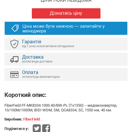
ЦІНА ПОКИ НЕВІДОМА
Дізнатись ціну
Ціна може бути нижчою — запитайте у
менеджера
Гарантія
від 1 року на все активне обладнання
Доставка
всілякі види доставки
Оплата
оплата будь-яким методом
Короткий опис:
FiberField FF-MK8334.1000.40/BW-PL (Tx1550) – медіаконвертер,
10/100M/1000M, BIDI WDM, SM, QCA8334, SC, 1550 нм, 40 км.
Виробник:
FiberField
Поділитися у: