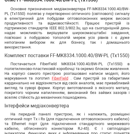
Основне призначення медіаконвертера FF-MK8334.1000.40/BW-
PL (Tx1550) полягає у перетворенні оптичного (світлового) сигналу
в електричний для побудови оптоволоконних мереж високої
продуктивності та відмовостійкості. Працює пристрій із
підтримкою стандартів IEEE 802.3/802.3u, що на сьогоднішній день
надає можливість вирішувати широкомасштабні завдання,
пов'язані з побудовою топологій мереж усіх рівнів і є дуже
непоганим вибором як для бізнесу, так і домашнього
використання.
Комплект поставки FF-MK8334.1000.40/BW-PL (Tx1550)
Постачається FiberField MK8334.1000.40/BW-PL (Tx1550) в
поліетиленово-пластиковій коробочці та окремо блоком живлення.
На корпусі самого пристрою розташовані написи моделі, його
маркування та логотип
FiberField
. Сам пристрій за габаритами
кардинально не відрізняється від своїх аналогів, має привабливий
вигляд та суворі форми. Корпус виготовлений з якісного металу,
покритого чорним напиленням, виконаний без зайвих зазорів і
вселяє стійкість до механічних пошкоджень.
Інтерфейси медіаконвертера
На передній панелі пристрою, як і належить, розміщені
оптичний порт Tx і Rx (для підключення оптоволоконного кабелю)
та Ethernet порт (для підключення стандартного мережевого
кабелю, обтисненого конектором RJ-45). Є і світлодіодні
індикатори, функцією яких є інформування про статус підняття