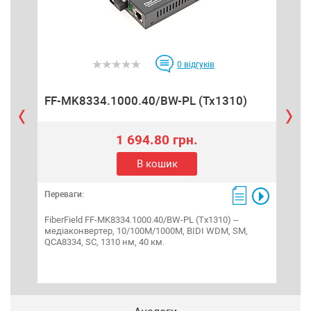
0
відгуків
FF-MK8334.1000.40/BW-PL (Tx1310)
hEX
1 694.80 грн.
В кошик
Переваги:
Пере
FiberField FF-MK8334.1000.40/BW-PL (Tx1310) –
hEX 
медіаконвертер, 10/100M/1000M, BIDI WDM, SM,
марш
QCA8334, SC, 1310 нм, 40 км.
MIP
пам'
micr