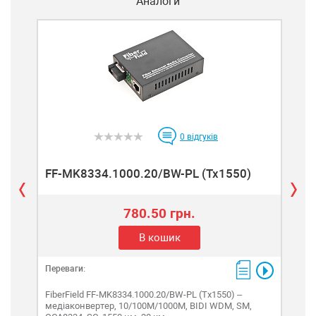
Аналоги
0
відгуків
FF-MK8334.1000.20/BW-PL (Tx1550)
FF
780.50 грн.
В кошик
Переваги:
Пере
FiberField FF-MK8334.1000.20/BW-PL (Tx1550) –
Fibe
медіаконвертер, 10/100M/1000M, BIDI WDM, SM,
мед