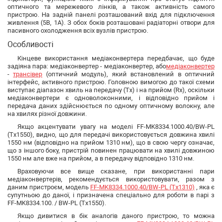
оптичного та мережевого лінків, а також активність самого
пристрою. На задній панелі розташований вхід для підключення
живлення (5В, 1А). З обох боків розташовані радіаторні отвори для
пасивного охолодження всіх вузлів пристрою.
Особливості
Кінцеве використання медіаконвертера передбачає, що буде
задіяна пара: медіаконвертер - медіаконвертер, або
медіаконвертер
-
трансівер
(оптичний модуль), який встановлений в оптичний
інтерфейс, активного пристрою. Головною вимогою до такої схеми
виступає діапазон хвиль на передачу (Tx) і на прийом (Rx), оскільки
медіаконвертери є одноволоконними, і відповідно прийом і
передача даних здійснюється по одному оптичному волокну, але
на хвилях різної довжини.
Якщо акцентувати увагу на моделі FF-MK8334.1000.40/BW-PL
(Tx1550), видно, що для передачі використовується довжина хвилі
1550 нм (відповідно на прийом 1310 нм), що в свою чергу означає,
що з іншого боку, пристрій повинен працювати на хвилі довжиною
1550 нм але вже на прийом, а в передачу відповідно 1310 нм.
Враховуючи все вище сказане, при використанні пари
медіаконвертерів, рекомендується використовувати, разом з
даним пристроєм, модель
FF-MK8334.1000.40/BW-PL (Tx1310)
, яка є
супутньою до даної, і призначена спеціально для роботи в парі з
FF-MK8334.100. / BW-PL (Tx1550).
Якщо дивитися в бік аналогів даного пристрою, то можна