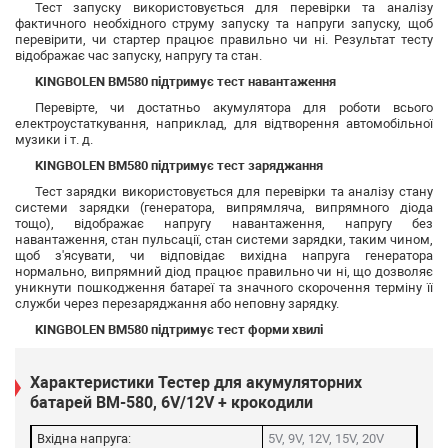
Тест запуску використовується для перевірки та аналізу
фактичного необхідного струму запуску та напруги запуску, щоб
перевірити, чи стартер працює правильно чи ні. Результат тесту
відображає час запуску, напругу та стан.
KINGBOLEN BM580 підтримує тест навантаження
Перевірте, чи достатньо акумулятора для роботи всього
електроустаткування, наприклад, для відтворення автомобільної
музики і т. д.
KINGBOLEN BM580 підтримує тест заряджання
Тест зарядки використовується для перевірки та аналізу стану
системи зарядки (генератора, випрямляча, випрямного діода
тощо), відображає напругу навантаження, напругу без
навантаження, стан пульсації, стан системи зарядки, таким чином,
щоб з'ясувати, чи відповідає вихідна напруга генератора
нормально, випрямний діод працює правильно чи ні, що дозволяє
уникнути пошкодження батареї та значного скорочення терміну її
служби через перезаряджання або неповну зарядку.
KINGBOLEN BM580 підтримує тест форми хвилі
Характеристики Тестер для акумуляторних
батарей BM-580, 6V/12V + крокодили
Вхідна напруга:
5V, 9V, 12V, 15V, 20V