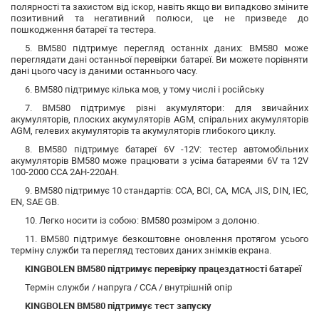
полярності та захистом від іскор, навіть якщо ви випадково зміните
позитивний та негативний полюси, це не призведе до
пошкодження батареї та тестера.
5. BM580 підтримує перегляд останніх даних: BM580 може
переглядати дані останньої перевірки батареї. Ви можете порівняти
дані цього часу із даними останнього часу.
6. BM580 підтримує кілька мов, у тому числі і російську
7. BM580 підтримує різні акумулятори: для звичайних
акумуляторів, плоских акумуляторів AGM, спіральних акумуляторів
AGM, гелевих акумуляторів та акумуляторів глибокого циклу.
8. BM580 підтримує батареї 6V -12V: тестер автомобільних
акумуляторів BM580 може працювати з усіма батареями 6V та 12V
100-2000 CCA 2AH-220AH.
9. BM580 підтримує 10 стандартів: CCA, BCI, CA, MCA, JIS, DIN, IEC,
EN, SAE GB.
10. Легко носити із собою: BM580 розміром з долоню.
11. BM580 підтримує безкоштовне оновлення протягом усього
терміну служби та перегляд тестових даних знімків екрана.
KINGBOLEN BM580 підтримує перевірку працездатності батареї
Термін служби / напруга / CCA / внутрішній опір
KINGBOLEN BM580 підтримує тест запуску