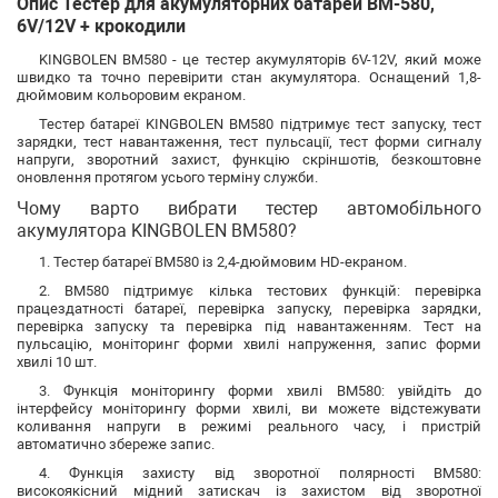
Опис Тестер для акумуляторних батарей BM-580,
6V/12V + крокодили
KINGBOLEN BM580 - це тестер акумуляторів 6V-12V, який може
швидко та точно перевірити стан акумулятора. Оснащений 1,8-
дюймовим кольоровим екраном.
Тестер батареї KINGBOLEN BM580 підтримує тест запуску, тест
зарядки, тест навантаження, тест пульсації, тест форми сигналу
напруги, зворотний захист, функцію скріншотів, безкоштовне
оновлення протягом усього терміну служби.
Чому варто вибрати тестер автомобільного
акумулятора KINGBOLEN BM580?
1. Тестер батареї BM580 із 2,4-дюймовим HD-екраном.
2. BM580 підтримує кілька тестових функцій: перевірка
працездатності батареї, перевірка запуску, перевірка зарядки,
перевірка запуску та перевірка під навантаженням. Тест на
пульсацію, моніторинг форми хвилі напруження, запис форми
хвилі 10 шт.
3. Функція моніторингу форми хвилі BM580: увійдіть до
інтерфейсу моніторингу форми хвилі, ви можете відстежувати
коливання напруги в режимі реального часу, і пристрій
автоматично збереже запис.
4. Функція захисту від зворотної полярності BM580:
високоякісний мідний затискач із захистом від зворотної