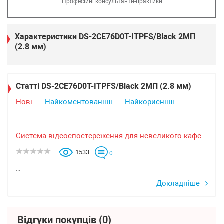
Професійні консультанти-практики
Характеристики DS-2CE76D0T-ITPFS/Black 2МП
(2.8 мм)
Статті DS-2CE76D0T-ITPFS/Black 2МП (2.8 мм)
Нові
Найкоментованіші
Найкорисніші
Система відеоспостереження для невеликого кафе
1533
0
...
Докладніше
Відгуки покупців
(0)