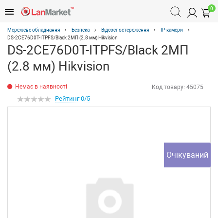
0
Мережеве обладнання
Безпека
Відеоспостереження
IP-камери
DS-2CE76D0T-ITPFS/Black 2МП (2.8 мм) Hikvision
DS-2CE76D0T-ITPFS/Black 2МП
(2.8 мм) Hikvision
Немає в наявності
Код товару:
45075
Рейтинг 0/5
Очікуваний