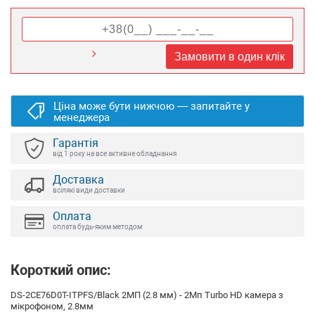
Замовити в один клік
Ціна може бути нижчою — запитайте у
менеджера
Гарантія
від 1 року на все активне обладнання
Доставка
всілякі види доставки
Оплата
оплата будь-яким методом
Короткий опис:
DS-2CE76D0T-ITPFS/Black 2МП (2.8 мм) - 2Мп Turbo HD камера з
мікрофоном, 2.8мм