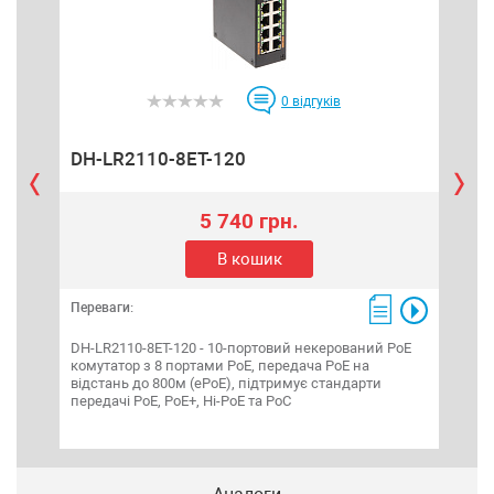
0
відгуків
DH-LR2110-8ET-120
DH
5 740 грн.
В кошик
Переваги:
Пере
DH-LR2110-8ET-120 - 10-портовий некерований PoE
DH-P
комутатор з 8 портами РоЕ, передача PoE на
Down
відстань до 800м (ePoE), підтримує стандарти
SFP 
передачі PoE, PoE+, Hi-PoE та PoC
802.