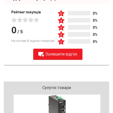
Рейтинг покупців
0%
0%
0
0%
/
5
0%
На основі N оцінок покупців
0%
Залишити відгук
Супутні товари