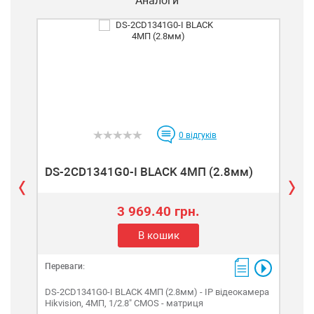
Аналоги
0
відгуків
D
DS-2CD1341G0-I BLACK 4МП (2.8мм)
3 969.40 грн.
В кошик
Переваги:
Пере
DS-2CD1341G0-I BLACK 4МП (2.8мм) - IP відеокамера
DS-
Hikvision, 4МП, 1/2.8" CMOS - матриця