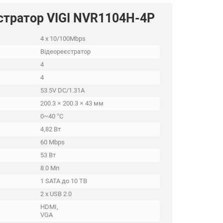
стратор VIGI NVR1104H-4P
4 x 10/100Mbps
Відеореєстратор
4
4
53.5V DC/1.31A
200.3 × 200.3 × 43 мм
0~40 °C
4,82 Вт
60 Mbps
53 Вт
8.0 Мп
1 SATA до 10 TB
2 x USB 2.0
HDMI,
VGA