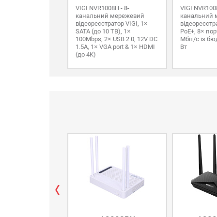
VIGI NVR1008H - 8-
VIGI NVR100
канальний мережевий
канальний 
відеореєстратор VIGI, 1×
відеореєстра
SATA (до 10 TB), 1×
PoE+, 8× пор
100Mbps, 2× USB 2.0, 12V DC
Мбіт/с із б
1.5A, 1× VGA port & 1× HDMI
Вт
(до 4K)