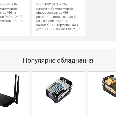
8H-8MP - 8-
VIGI NVR1016H - 16-
мережевий
канальний мережевий
тор VIGI з
відеореєстратор VIGI,
тів PoE+ 10/100
роздільна здатність до 8
юджетом PoE 113
МП, 80 Мбіт/с (до 16
каналів), 1 інтерфейс SATA
(до 10 ТБ), 2 порти USB 2.0, 1
порт VGA, 1 порт HDMI
Популярне обладнання