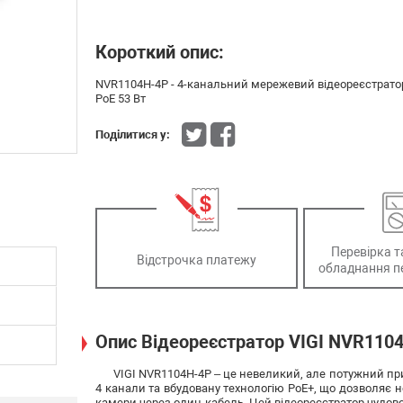
Короткий опис:
NVR1104H-4P - 4-канальний мережевий відеореєстратор 
PoE 53 Вт
Поділитися у:
Перевірка т
Відстрочка платежу
обладнання п
Опис Відеореєстратор VIGI NVR110
VIGI NVR1104H-4P – це невеликий, але потужний при
4 канали та вбудовану технологію PoE+, що дозволяє н
камери через один кабель. Цей відеореєстратор чудово 