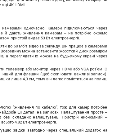
имці 4K HDMI.
а камерами одночасно. Камери підключаються через
 але й дають живлення камерам – не потрібно окремо
азом пристрій видає 53 Вт електроенергії.
ти до 60 Мбіт відео за секунду. Він працює з камерами
им. Всередину можна встановити жорсткий диск розміром
ів, а переглядати їх можна на будь-якому екрані через
и телевізор або монітор через HDMI або VGA роз'єм. Є
, інший для флешки (щоб скопіювати важливі записи).
ишки лише 4,3 см, тому він легко поміститься на полиці
ологію "живлення по кабелю", тож для камер потрібен
найдрібніші деталі на записах. Налаштування просте –
ює без складних налаштувань. Пристрій економний –
сього 4,82 Вт електроенергії.
уацію звідки завгодно через спеціальний додаток на