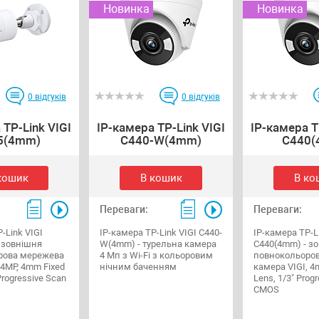
Новинка
Новинка
0
відгуків
0
відгуків
 TP-Link VIGI
IP-камера TP-Link VIGI
IP-камера T
5(4mm)
C440-W(4mm)
C440(
кошик
В кошик
В ко
Переваги:
Переваги:
-Link VIGI
IP-камера TP-Link VIGI C440-
IP-камера TP-L
 зовнішня
W(4mm) - турельна камера
C440(4mm) - з
рова мережева
4 Мп з Wi-Fi з кольоровим
повнокольоро
 4MP, 4mm Fixed
нічним баченням
камера VIGI, 4
Progressive Scan
Lens, 1/3" Prog
CMOS