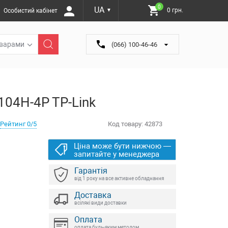
0
UA
0 грн.
Особистий кабінет
▼
оварами
(066) 100-46-46
104H-4P TP-Link
Рейтинг 0/5
Код товару:
42873
Ціна може бути нижчою —
запитайте у менеджера
Гарантія
від 1 року на все активне обладнання
Доставка
всілякі види доставки
Оплата
оплата будь-яким методом