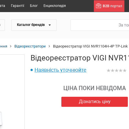
ата
Гарантії
Блог
Енциклопедія
B2B
портал
За т
в
Каталог брендів
ення
Відеореєстратори
Відеореєстратор VIGI NVR1104H-4P TP-Link
Відеореєстратор VIGI NVR1
Наявність уточнюйте
ЦІНА ПОКИ НЕВІДОМА
Дізнатись ціну