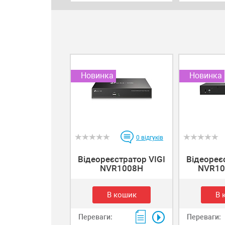
Новинка
Новинка
0
відгуків
Відеореєстратор VIGI
Відеореє
NVR1008H
NVR10
В кошик
В 
Переваги:
Переваги: