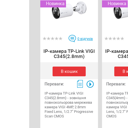
Новинка
Новинка
0
відгуків
IP-камера TP-Link VIGI
IP-камера
C345(2.8mm)
C34
В кошик
В 
Переваги:
Переваги:
IP-камера TP-Link VIGI
IP-камера TP
C345(2.8mm) - зовнішня
C345(4mm) -
повнокольорова мережева
повнокольо
камера VIGI 4MP, 2.8mm
камера VIGI
Fixed Lens, 1/2.7” Progressive
Lens, 1/2.7” 
Scan CMOS
CMOS