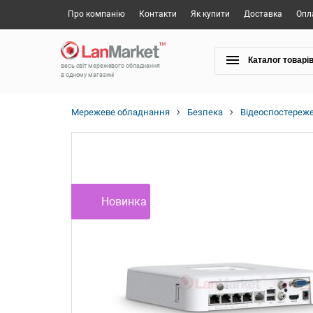
Про компанію
Контакти
Як купити
Доставка
Опл
Каталог товарі
весь світ мережевого обладнання
в одному магазині
Мережеве обладнання
Безпека
Відеоспостереж
Новинка