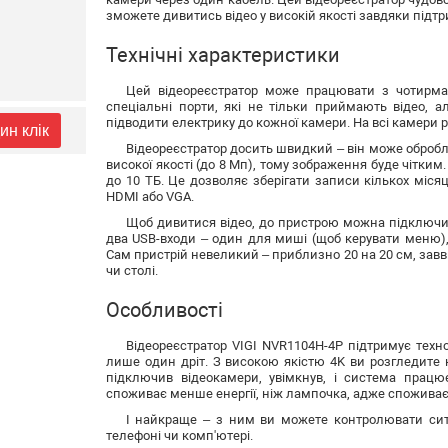
зможете дивитись відео у високій якості завдяки підтр
Технічні характеристики
Цей відеореєстратор може працювати з чотирм
спеціальні порти, які не тільки приймають відео,
підводити електрику до кожної камери. На всі камери р
ин клік
Відеореєстратор досить швидкий – він може обробля
високої якості (до 8 Мп), тому зображення буде чітк
до 10 ТБ. Це дозволяє зберігати записи кількох місяц
HDMI або VGA.
Щоб дивитися відео, до пристрою можна підключит
два USB-входи – один для миші (щоб керувати меню)
Сам пристрій невеликий – приблизно 20 на 20 см, завв
чи столі.
Особливості
Відеореєстратор VIGI NVR1104H-4P підтримує техн
лише один дріт. З високою якістю 4K ви розгледите 
підключив відеокамери, увімкнув, і система прац
споживає менше енергії, ніж лампочка, адже споживає в
І найкраще – з ним ви можете контролювати сит
телефоні чи комп'ютері.