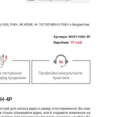
VIGI, PoE+, 4K HDMI, 4× 10/100 Мбіт/с PoE+ з бюджетом
Артикул:
NVR1104H-4P
Виробник:
TP-Link
а тестування
Професійні консультанти-
еред продажем
практики
4H-4P
стрій для запису відео з камер спостереження. Він має
е тільки отримувати відео, але й подавати живлення на
підійде для захисту вашого дому, магазину чи офісу. Ви