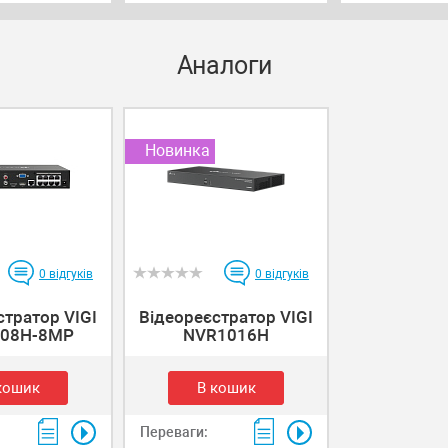
Аналоги
Новинка
0
відгуків
0
відгуків
стратор VIGI
Відеореєстратор VIGI
08H-8MP
NVR1016H
кошик
В кошик
Переваги: