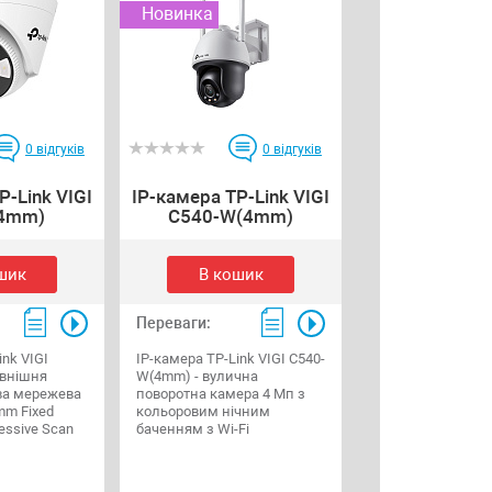
Новинка
0
відгуків
0
відгуків
P-Link VIGI
IP-камера TP-Link VIGI
4mm)
C540-W(4mm)
шик
В кошик
Переваги:
ink VIGI
IP-камера TP-Link VIGI C540-
овнішня
W(4mm) - вулична
ва мережева
поворотна камера 4 Мп з
mm Fixed
кольоровим нічним
ressive Scan
баченням з Wi-Fi