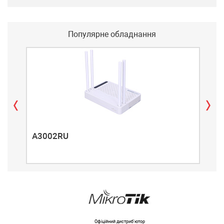
Популярне обладнання
A3002RU
A3
Офіційний дистриб'ютор