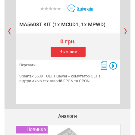
0
відгуків
MA5608T KIT (1x MCUD1, 1x MPWD)
P3
0 грн.
В кошик
Переваги:
Пере
Smartax 5608T OLT Huawei – комутатор OLT з
GEP
підтримкою технологій EPON та GPON
терм
Мбіт
RJ45
Аналоги
Новинка