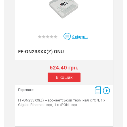
0
відгуків
FF-ON23SXX(Z) ONU
624.40 грн.
В кошик
Переваги:
FF-ON23SXX(Z) – абонентський термінал xPON, 1 x
Gigabit Ethernet порт, 1 x xPON порт