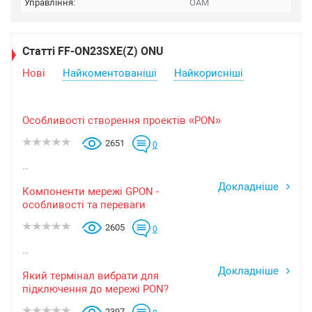
Управління:
OAM
Статті FF-ON23SXE(Z) ONU
Нові
Найкоментованіші
Найкорисніші
Особливості створення проектів «PON»
2651
0
...
Докладніше
Компоненти мережі GPON -
особливості та переваги
2605
0
...
Докладніше
Який термінал вибрати для
підключення до мережі PON?
2397