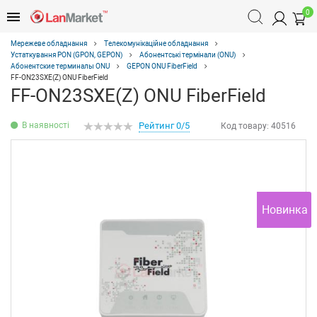
0
Мережеве обладнання
Телекомунікаційне обладнання
Устаткування PON (GPON, GEPON)
Абонентські термінали (ONU)
Абонентские терминалы ONU
GEPON ONU FiberField
FF-ON23SXE(Z) ONU FiberField
FF-ON23SXE(Z) ONU FiberField
В наявності
Рейтинг 0/5
Код товару:
40516
Новинка