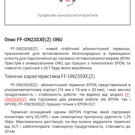
Професійні консультанти-практики
Опис FF-ON23SXE(Z) ONU
FF-ON23SXE(Z) - новий гігабітний абонентський термінал,
призначений для встановлення безпосередньо в приміщенні
клієнта для підключення до пасивної оптоволоконної мережі xPON.
Пристрій є універсальним ONU, що працює з технологією EPON, та
повністю сумісний з OLT будь якого виробника.
Технічні характеристики FF-ON23SXE(Z)
FF-ON23SXE(Z) - абонентський термінал EPON, представлений в
ультракомпактному корпусі (74 мм х 74 мм х 20 мм), і має високу
продуктивність і стабільність роботи. На відміну від моделі
FF-
ON23SXX(Z)
, яка підтримує два режими роботи (як EPON, так і
GPON), FF-ON23SXE(Z) працює тільки з EPON OLT.
Термінал оснащений одним GEPON портом, який підтримує
конектори типу SC/UPC і має симетричну пропускну здатність 1,25
Gbps. Максимальна дистанція, на яку можна віддалити термінал
від OLT, і забезпечувати повноцінну продуктивність, становить до
20 км.