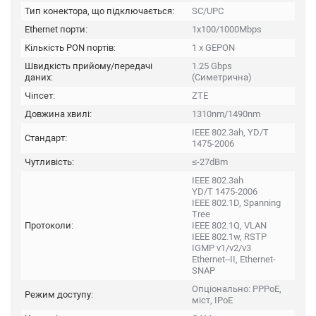
Тип конектора, що підключається:
SC/UPC
Ethernet порти:
1x100/1000Mbps
Кількість PON портів:
1 x GEPON
Швидкість прийому/передачі
1.25 Gbps
даних:
(Симетрична)
Чіпсет:
ZTE
Довжина хвилі:
1310nm/1490nm
IEEE 802.3ah, YD/T
Стандарт:
1475-2006
Чутливість:
≤-27dBm
IEEE 802.3ah
YD/T 1475-2006
IEEE 802.1D, Spanning
Tree
Протоколи:
IEEE 802.1Q, VLAN
IEEE 802.1w, RSTP
IGMP v1/v2/v3
Ethernet–II, Ethernet-
SNAP
Опціонально: PPPoE,
Режим доступу:
міст, IPoE