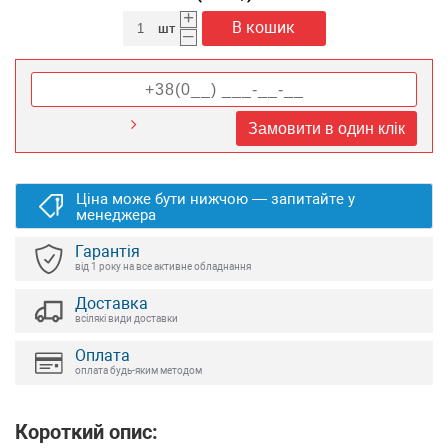
+
В кошик
шт
–
Замовити в один клік
Ціна може бути нижчою — запитайте у
менеджера
Гарантія
від 1 року на все активне обладнання
Доставка
всілякі види доставки
Оплата
оплата будь-яким методом
Короткий опис: