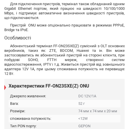
Для підключення пристроїв, термінал також обладнаний одним
Gigabit Ethernet портом, який працює на швидкості 10/100/1000
Mbps, і підтримує автоматичне визначення швидкості пристроїв,
що підключаються.
Пристрій ONU може опціонально працювати в режимах PPPoE,
Bridge та IPoE.
Особливості
Абонентський термінал FF-ON23SXE(Z) сумісний з OLT основних
виробників, таких як: ZTE, BDCOM, Huawei та ін. Він може
застосовуватись як абонентський пристрій на стороні клієнта, при
побудові SOHO, FTTH мереж, створенні систем
відеоспостереження, IPTV і т.д. Живиться пристрій від зовнішнього
адаптера 12V 1A, при цьому споживана потужність не перевищує
12 Вт.
Характеристики FF-ON23SXE(Z) ONU
Джерело живлення:
DC 12V/1A
Вага:
52 г
Розміри:
74 мм х 74 мм х 20 мм
споживана потужність:
<12W
Тип PON порту:
GEPON