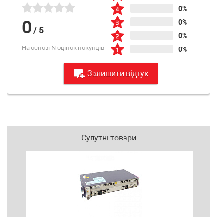
0%
0
0%
/
5
0%
На основі N оцінок покупців
0%
Залишити відгук
Супутні товари